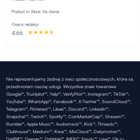
Product In-Stock:
Na stanie
Ocena redakcji:
4.66
Nie reprezentujemy żadnej z sieci społecznościowych, które są
przedmiotem naszej usługi. Wszystkie znaki towarowe
Google™, Trustpilot™, Yelp™, VerifyPilot™, Instagram™, TikTok™,
YouTube™, WhatsApp™, Facebook™, X-Twitter™, SoundCloud™,
Telegram™, Pinterest™, Likee™, Discord™, LinkedIn™,
Snapchat™, Twitch™, Spotify™, CoinMarketCap™, Shazam™,
Rumble™, Apple Music™, Audiomack™, Kick™, Threads™,
Clubhouse™, Medium™, Kwai™, MixCloud™, Dailymotion™,
DatPiff™, Deezer™, Dribbble™, IMDb™, Fansly™, Line™, Ok.ru