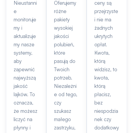
Nieustanni
Oferujemy
ceny są
e
różne
przejrzyste
monitoruje
pakiety
i nie ma
my i
wysokiej
żadnych
aktualizuje
jakości
ukrytych
my nasze
polubień,
opłat.
systemy,
które
Kwota,
aby
pasują do
którą
zapewnić
Twoich
widzisz, to
najwyższą
potrzeb.
kwota,
jakość
Niezależni
którą
lajków. To
e od tego,
płacisz,
oznacza,
czy
bez
że możesz
szukasz
niespodzia
liczyć na
małego
nek czy
płynny i
zastrzyku,
dodatkowy