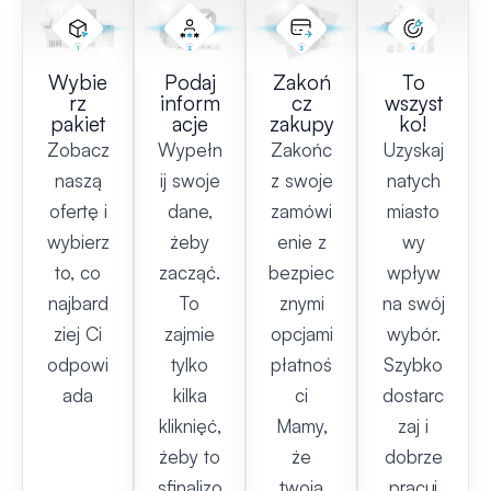
Wybie
Podaj
Zakoń
To
rz
inform
cz
wszyst
pakiet
acje
zakupy
ko!
Zobacz
Wypełn
Zakońc
Uzyskaj
naszą
ij swoje
z swoje
natych
ofertę i
dane,
zamówi
miasto
wybierz
żeby
enie z
wy
to, co
zacząć.
bezpiec
wpływ
najbard
To
znymi
na swój
ziej Ci
zajmie
opcjami
wybór.
odpowi
tylko
płatnoś
Szybko
ada
kilka
ci
dostarc
kliknięć,
Mamy,
zaj i
żeby to
że
dobrze
sfinalizo
twoja
pracuj