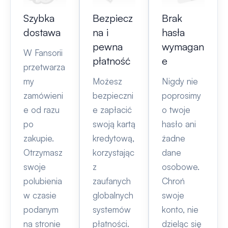
Szybka
Bezpiecz
Brak
dostawa
na i
hasła
pewna
wymagan
W Fansorii
płatność
e
przetwarza
my
Możesz
Nigdy nie
zamówieni
bezpieczni
poprosimy
e od razu
e zapłacić
o twoje
po
swoją kartą
hasło ani
zakupie.
kredytową,
żadne
Otrzymasz
korzystając
dane
swoje
z
osobowe.
polubienia
zaufanych
Chroń
w czasie
globalnych
swoje
podanym
systemów
konto, nie
na stronie
płatności.
dzieląc się