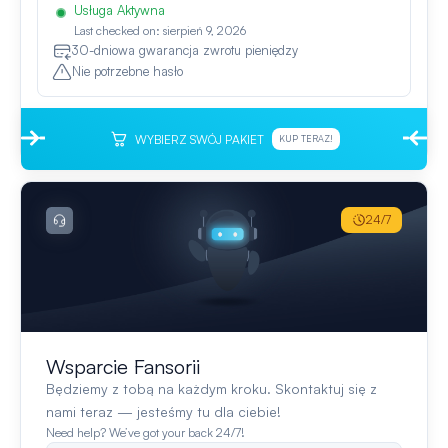
Usługa Aktywna
Last checked on: sierpień 9, 2026
30-dniowa gwarancja zwrotu pieniędzy
Nie potrzebne hasło
WYBIERZ SWÓJ PAKIET
KUP TERAZ!
24/7
Wsparcie Fansorii
Będziemy z tobą na każdym kroku. Skontaktuj się z
nami teraz — jesteśmy tu dla ciebie!
Need help? We’ve got your back 24/7!