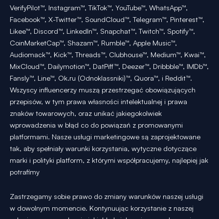
VerifyPilot™, Instagram™, TikTok™, YouTube™, WhatsApp™,
Facebook™, X-Twitter™, SoundCloud™, Telegram™, Pinterest™,
Likee™, Discord™, LinkedIn™, Snapchat™, Twitch™, Spotify™,
CoinMarketCap™, Shazam™, Rumble™, Apple Music™,
Audiomack™, Kick™, Threads™, Clubhouse™, Medium™, Kwai™,
MixCloud™, Dailymotion™, DatPiff™, Deezer™, Dribbble™, IMDb™,
Fansly™, Line™, Ok.ru (Odnoklassniki)™, Quora™, i Reddit™.
Wszyscy influencerzy muszą przestrzegać obowiązujących
przepisów, w tym prawa własności intelektualnej i prawa
znaków towarowych, oraz unikać jakiegokolwiek
wprowadzenia w błąd co do powiązań z promowanymi
platformami. Nasze usługi marketingowe są zaprojektowane
tak, aby spełniały warunki korzystania, wytyczne dotyczące
marki i polityki platform, z którymi współpracujemy, najlepiej jak
potrafimy
Zastrzegamy sobie prawo do zmiany warunków naszej usługi
w dowolnym momencie. Kontynuując korzystanie z naszej