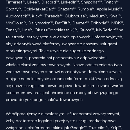
Pinterest™, Likee™, Discord™, LinkedIn™, Snapchat™, Twitch™,
Spotify™, CoinMarketCap™, Shazam™, Rumble™, Apple Music™,
Audiomack™, Kick™, Threads™, Clubhouse™, Medium™, Kwai™,
MixCloud™, Dailymotion™, DatPiff™, Deezer™, Dribbble™, IMDb™,
Fansly™, Line™, Ok.ru (Odnoklassniki)™, Quora™, lub Reddit™ na
tej stronie jest wyłącznie w celach opisowych i informacyjnych,
aby zidentyfikować platformy związane z naszymi usługami
marketingowymi. Takie użycie nie sugeruje żadnego
powiązania, poparcia ani partnerstwa z odpowiednimi
właścicielami znaków towarowych. Nasze odniesienie do tych
znaków towarowych stanowi nominatywne dozwolone użycie,
mające na celu jedynie opisanie platform, do których odnoszą
się nasze usługi, i nie powinno powodować zamieszania wśród
konsumentów oraz jest chronione na mocy obowiązującego
prawa dotyczącego znaków towarowych
Współpracujemy z niezależnymi influencerami zewnętrznymi,
żeby dostarczać legalne i przejrzyste usługi marketingowe
związane z platformami takimi jak Google™, Trustpilot™, Yelp™,