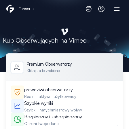
Przejdź
Fansoria
do
treści
Kup Obserwujących na Vimeo
Premium Obserwatorzy
Kliknij, a to zrobione
prawdziwi obserwatorzy
Realni i aktywni użytkownicy
Szybkie wyniki
Szybki i natychmiastowy wpływ
Bezpieczny i zabezpieczony
Chroni twoje dane