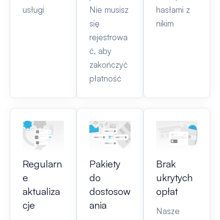
usługi
Nie musisz
hasłami z
się
nikim
rejestrowa
ć, aby
zakończyć
płatność
Regularn
Pakiety
Brak
e
do
ukrytych
aktualiza
dostosow
opłat
cje
ania
Nasze