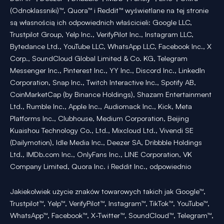
(Odnoklassniki)™, Quora™ i Reddit™ wyświetlane na tej stronie
są własnością ich odpowiednich właścicieli: Google LLC,
Trustpilot Group, Yelp Inc., VerifyPilot Inc., Instagram LLC,
Bytedance Ltd., YouTube LLC, WhatsApp LLC, Facebook Inc., X
Corp., SoundCloud Global Limited & Co. KG, Telegram
Messenger Inc., Pinterest Inc., YY Inc., Discord Inc., LinkedIn
Corporation, Snap Inc., Twitch Interactive Inc., Spotify AB,
CoinMarketCap (by Binance Holdings), Shazam Entertainment
Ltd., Rumble Inc., Apple Inc., Audiomack Inc., Kick, Meta
Platforms Inc., Clubhouse, Medium Corporation, Beijing
Kuaishou Technology Co., Ltd., Mixcloud Ltd., Vivendi SE
(Dailymotion), Idle Media Inc., Deezer SA, Dribbble Holdings
Ltd., IMDb.com Inc., OnlyFans Inc., LINE Corporation, VK
Company Limited, Quora Inc. i Reddit Inc., odpowiednio
Jakiekolwiek użycie znaków towarowych takich jak Google™,
Trustpilot™, Yelp™, VerifyPilot™, Instagram™, TikTok™, YouTube™,
WhatsApp™, Facebook™, X-Twitter™, SoundCloud™, Telegram™,