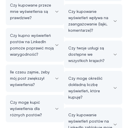
Czy kupowane przeze
mnie wyświetlenia są
Czy kupowanie
prawdziwe?
wyświetleń wpływa na
zaangażowanie (lajki,
komentarze)?
Czy kupno wyświetleń
postów na LinkedIn
pomoże poprawić moją
Czy twoje usługi są
wiarygodność?
dostępne we
wszystkich krajach?
Ile czasu zajmie, żeby
mój post zwiększył
Czy mogę określić
wyświetlenia?
dokładną liczbę
wyświetleń, które
kupuję?
Czy mogę kupić
wyświetlenia dla
różnych postów?
Czy kupowanie
wyświetleń postów na
LinkedIn zablokuje moje