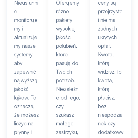
Nieustanni
Oferujemy
ceny są
e
różne
przejrzyste
monitoruje
pakiety
i nie ma
my i
wysokiej
żadnych
aktualizuje
jakości
ukrytych
my nasze
polubień,
opłat.
systemy,
które
Kwota,
aby
pasują do
którą
zapewnić
Twoich
widzisz, to
najwyższą
potrzeb.
kwota,
jakość
Niezależni
którą
lajków. To
e od tego,
płacisz,
oznacza,
czy
bez
że możesz
szukasz
niespodzia
liczyć na
małego
nek czy
płynny i
zastrzyku,
dodatkowy