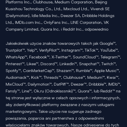
Platforms Inc., Clubhouse, Medium Corporation, Beijing
Kuaishou Technology Co., Ltd., Mixcloud Ltd., Vivendi SE
(Dailymotion), Idle Media Inc., Deezer SA, Dribbble Holdings
Ltd., IMDb.com Inc., OnlyFans Inc., LINE Corporation, VK
Company Limited, Quora Inc. i Reddit Inc., odpowiednio
Jakiekolwiek użycie znaków towarowych takich jak Google™,
Trustpilot™, Yelp™, VerifyPilot™, Instagram™, TikTok™, YouTube™,
WhatsApp™, Facebook™, X-Twitter™, SoundCloud™, Telegram™,
Pinterest™, Likee™, Discord™, LinkedIn™, Snapchat™, Twitch™,
Spotify™, CoinMarketCap™, Shazam™, Rumble™, Apple Music™,
Audiomack™, Kick™, Threads™, Clubhouse™, Medium™, Kwai™,
MixCloud™, Dailymotion™, DatPiff™, Deezer™, Dribbble™, IMDb™,
Fansly™, Line™, Ok.ru (Odnoklassniki)™, Quora™, lub Reddit™ na
tej stronie jest wyłącznie w celach opisowych i informacyjnych,
aby zidentyfikować platformy związane z naszymi usługami
marketingowymi. Takie użycie nie sugeruje żadnego
powiązania, poparcia ani partnerstwa z odpowiednimi
właścicielami znaków towarowych. Nasze odniesienie do tych