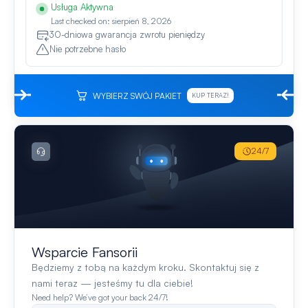
Usługa Aktywna
Last checked on: sierpień 8, 2026
30-dniowa gwarancja zwrotu pieniędzy
Nie potrzebne hasło
WYBIERZ SWÓJ PAKIET
KUP TERAZ!
24/7
Wsparcie Fansorii
Będziemy z tobą na każdym kroku. Skontaktuj się z
nami teraz — jesteśmy tu dla ciebie!
Need help? We’ve got your back 24/7!