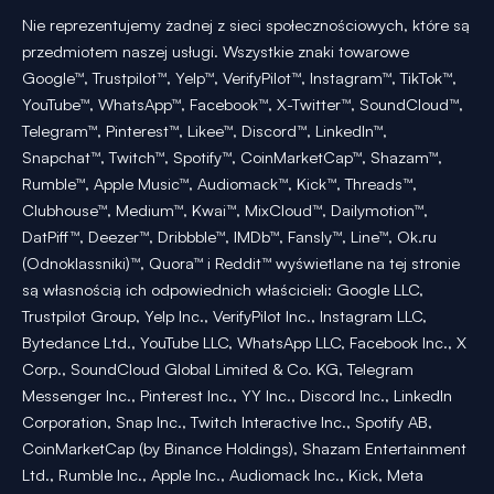
Nie reprezentujemy żadnej z sieci społecznościowych, które są
przedmiotem naszej usługi. Wszystkie znaki towarowe
Google™, Trustpilot™, Yelp™, VerifyPilot™, Instagram™, TikTok™,
YouTube™, WhatsApp™, Facebook™, X-Twitter™, SoundCloud™,
Telegram™, Pinterest™, Likee™, Discord™, LinkedIn™,
Snapchat™, Twitch™, Spotify™, CoinMarketCap™, Shazam™,
Rumble™, Apple Music™, Audiomack™, Kick™, Threads™,
Clubhouse™, Medium™, Kwai™, MixCloud™, Dailymotion™,
DatPiff™, Deezer™, Dribbble™, IMDb™, Fansly™, Line™, Ok.ru
(Odnoklassniki)™, Quora™ i Reddit™ wyświetlane na tej stronie
są własnością ich odpowiednich właścicieli: Google LLC,
Trustpilot Group, Yelp Inc., VerifyPilot Inc., Instagram LLC,
Bytedance Ltd., YouTube LLC, WhatsApp LLC, Facebook Inc., X
Corp., SoundCloud Global Limited & Co. KG, Telegram
Messenger Inc., Pinterest Inc., YY Inc., Discord Inc., LinkedIn
Corporation, Snap Inc., Twitch Interactive Inc., Spotify AB,
CoinMarketCap (by Binance Holdings), Shazam Entertainment
Ltd., Rumble Inc., Apple Inc., Audiomack Inc., Kick, Meta