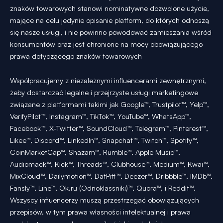
znaków towarowych stanowi nominatywne dozwolone użycie,
mające na celu jedynie opisanie platform, do których odnoszą
się nasze usługi, i nie powinno powodować zamieszania wśród
konsumentów oraz jest chronione na mocy obowiązującego
prawa dotyczącego znaków towarowych
Współpracujemy z niezależnymi influencerami zewnętrznymi,
żeby dostarczać legalne i przejrzyste usługi marketingowe
związane z platformami takimi jak Google™, Trustpilot™, Yelp™,
VerifyPilot™, Instagram™, TikTok™, YouTube™, WhatsApp™,
Facebook™, X-Twitter™, SoundCloud™, Telegram™, Pinterest™,
Likee™, Discord™, LinkedIn™, Snapchat™, Twitch™, Spotify™,
CoinMarketCap™, Shazam™, Rumble™, Apple Music™,
Audiomack™, Kick™, Threads™, Clubhouse™, Medium™, Kwai™,
MixCloud™, Dailymotion™, DatPiff™, Deezer™, Dribbble™, IMDb™,
Fansly™, Line™, Ok.ru (Odnoklassniki)™, Quora™, i Reddit™.
Wszyscy influencerzy muszą przestrzegać obowiązujących
przepisów, w tym prawa własności intelektualnej i prawa