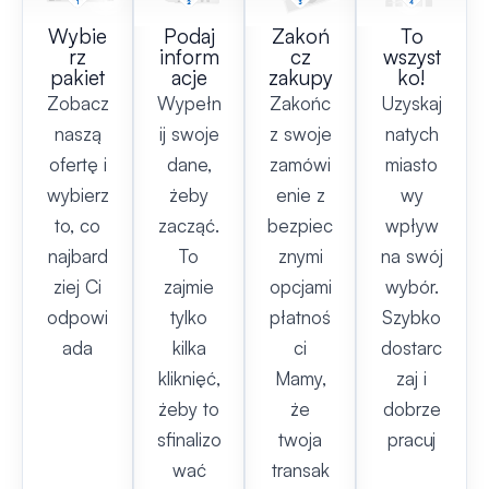
Wybie
Podaj
Zakoń
To
rz
inform
cz
wszyst
pakiet
acje
zakupy
ko!
Zobacz
Wypełn
Zakońc
Uzyskaj
naszą
ij swoje
z swoje
natych
ofertę i
dane,
zamówi
miasto
wybierz
żeby
enie z
wy
to, co
zacząć.
bezpiec
wpływ
najbard
To
znymi
na swój
ziej Ci
zajmie
opcjami
wybór.
odpowi
tylko
płatnoś
Szybko
ada
kilka
ci
dostarc
kliknięć,
Mamy,
zaj i
żeby to
że
dobrze
sfinalizo
twoja
pracuj
wać
transak