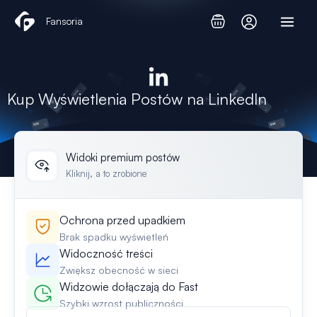
Przejdź
Fansoria
do
treści
Kup Wyświetlenia Postów na LinkedIn
Widoki premium postów
Kliknij, a to zrobione
Ochrona przed upadkiem
Brak spadku wyświetleń
Widoczność treści
Zwiększ obecność w sieci
Widzowie dołączają do Fast
Szybki wzrost publiczności