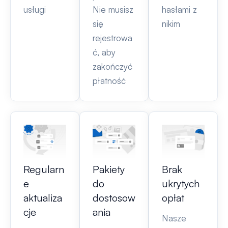
usługi
Nie musisz
hasłami z
się
nikim
rejestrowa
ć, aby
zakończyć
płatność
Regularn
Pakiety
Brak
e
do
ukrytych
aktualiza
dostosow
opłat
cje
ania
Nasze