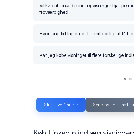
Vil køb af LinkedIn indlægvisninger hjælpe m
troværdighed
Hvor lang tid tager det for mit opslag at få fle
Kan jeg købe visninger til flere forskellige ind
Vi er
Start Live Chat
Send os en e-mail nu
Køb LinkedIn indlæg visninger