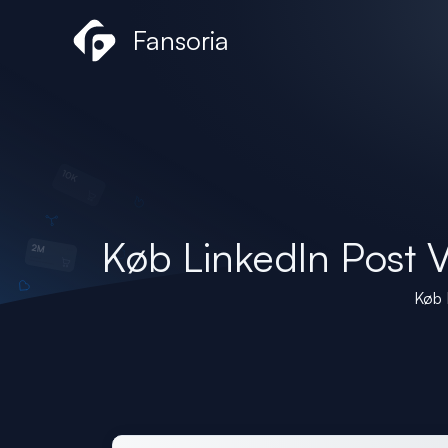
Gå
Fansoria
til
indholdet
Køb LinkedIn Post V
Køb 