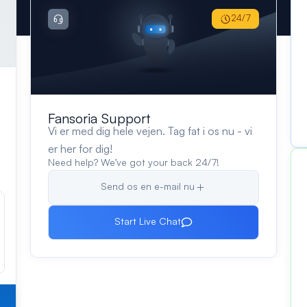
24/7
Fansoria Support
Vi er med dig hele vejen. Tag fat i os nu - vi
er her for dig!
Need help? We’ve got your back 24/7!
Send os en e-mail nu
Start Live Chat