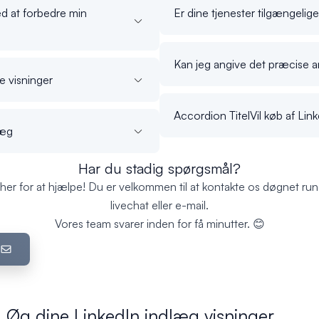
ed at forbedre min
Er dine tjenester tilgængelige 
Kan jeg angive det præcise an
re visninger
Accordion TitelVil køb af Lin
læg
Har du stadig spørgsmål?
 her for at hjælpe! Du er velkommen til at kontakte os døgnet run
livechat eller e-mail.
Vores team svarer inden for få minutter. 😊
: Øg dine LinkedIn indlæg visninger