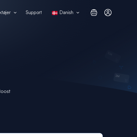
ktøjer
Support
Danish
Boost