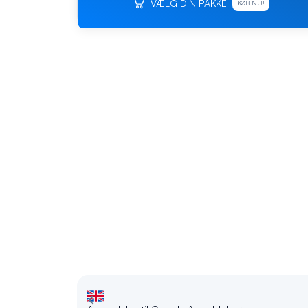
VÆLG DIN PAKKE
KØB NU!