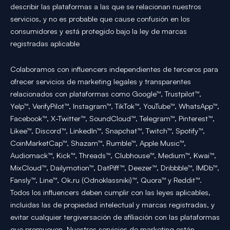
describir las plataformas a las que se relacionan nuestros
servicios, y no es probable que cause confusión en los
consumidores y está protegido bajo la ley de marcas
registradas aplicable
Colaboramos con influencers independientes de terceros para
ofrecer servicios de marketing legales y transparentes
relacionados con plataformas como Google™, Trustpilot™,
Yelp™, VerifyPilot™, Instagram™, TikTok™, YouTube™, WhatsApp™,
Facebook™, X-Twitter™, SoundCloud™, Telegram™, Pinterest™,
Likee™, Discord™, LinkedIn™, Snapchat™, Twitch™, Spotify™,
CoinMarketCap™, Shazam™, Rumble™, Apple Music™,
Audiomack™, Kick™, Threads™, Clubhouse™, Medium™, Kwai™,
MixCloud™, Dailymotion™, DatPiff™, Deezer™, Dribbble™, IMDb™,
Fansly™, Line™, Ok.ru (Odnoklassniki)™, Quora™ y Reddit™.
Todos los influencers deben cumplir con las leyes aplicables,
incluidas las de propiedad intelectual y marcas registradas, y
evitar cualquier tergiversación de afiliación con las plataformas
que promueven. Nuestros servicios de marketing están