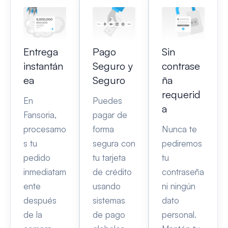
Entrega
Pago
Sin
instantán
Seguro y
contrase
ea
Seguro
ña
requerid
En
Puedes
a
Fansoria,
pagar de
procesamo
forma
Nunca te
s tu
segura con
pediremos
pedido
tu tarjeta
tu
inmediatam
de crédito
contraseña
ente
usando
ni ningún
después
sistemas
dato
de la
de pago
personal.