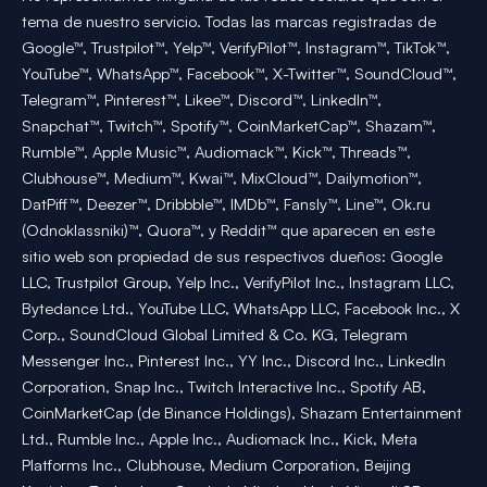
tema de nuestro servicio. Todas las marcas registradas de
Google™, Trustpilot™, Yelp™, VerifyPilot™, Instagram™, TikTok™,
YouTube™, WhatsApp™, Facebook™, X-Twitter™, SoundCloud™,
Telegram™, Pinterest™, Likee™, Discord™, LinkedIn™,
Snapchat™, Twitch™, Spotify™, CoinMarketCap™, Shazam™,
Rumble™, Apple Music™, Audiomack™, Kick™, Threads™,
Clubhouse™, Medium™, Kwai™, MixCloud™, Dailymotion™,
DatPiff™, Deezer™, Dribbble™, IMDb™, Fansly™, Line™, Ok.ru
(Odnoklassniki)™, Quora™, y Reddit™ que aparecen en este
sitio web son propiedad de sus respectivos dueños: Google
LLC, Trustpilot Group, Yelp Inc., VerifyPilot Inc., Instagram LLC,
Bytedance Ltd., YouTube LLC, WhatsApp LLC, Facebook Inc., X
Corp., SoundCloud Global Limited & Co. KG, Telegram
Messenger Inc., Pinterest Inc., YY Inc., Discord Inc., LinkedIn
Corporation, Snap Inc., Twitch Interactive Inc., Spotify AB,
CoinMarketCap (de Binance Holdings), Shazam Entertainment
Ltd., Rumble Inc., Apple Inc., Audiomack Inc., Kick, Meta
Platforms Inc., Clubhouse, Medium Corporation, Beijing