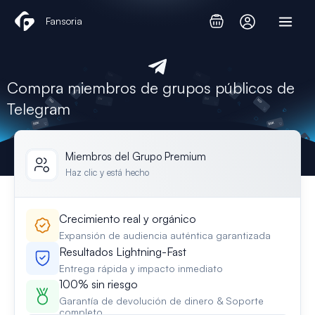
Ir
Fansoria
al
contenido
Compra miembros de grupos públicos de
Telegram
Miembros del Grupo Premium
Haz clic y está hecho
Crecimiento real y orgánico
Expansión de audiencia auténtica garantizada
Resultados Lightning-Fast
Entrega rápida y impacto inmediato
100% sin riesgo
Garantía de devolución de dinero & Soporte
completo