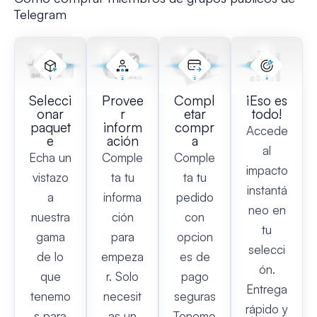
Telegram
Selecci
Provee
Compl
¡Eso es
onar
r
etar
todo!
paquet
inform
compr
Accede
e
ación
a
al
Echa un
Comple
Comple
impacto
vistazo
ta tu
ta tu
instantá
a
informa
pedido
neo en
nuestra
ción
con
tu
gama
para
opcion
selecci
de lo
empeza
es de
ón.
que
r. Solo
pago
Entrega
tenemo
necesit
seguras
rápido y
s para
as un
Tenemo