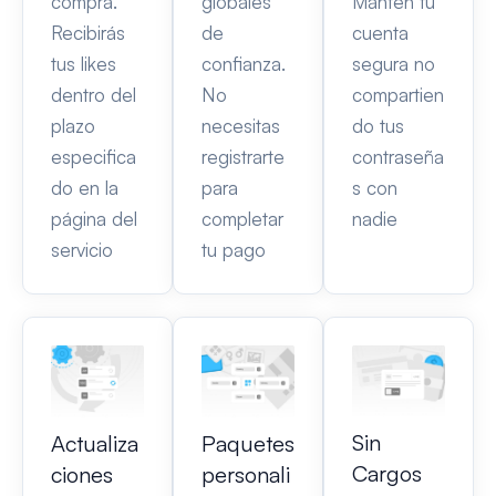
compra.
globales
Mantén tu
Recibirás
de
cuenta
tus likes
confianza.
segura no
dentro del
No
compartien
plazo
necesitas
do tus
especifica
registrarte
contraseña
do en la
para
s con
página del
completar
nadie
servicio
tu pago
Sin
Actualiza
Paquetes
Cargos
ciones
personali