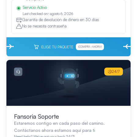
Servicio Activo
Last checked on: agosto 6, 2026
Garantía de devolución de dinero en 30 días
No se necesita contraseña
ELIGE TU PAQUETE
¡COMPRA AHORA!
24/7
Fansoria Soporte
Estaremos contigo en cada paso del camino.
Contáctanos ahora estamos aquí para ti
Need help? We’ve got your back 24/7!