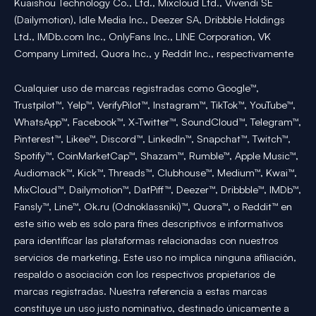
Kuaishou Technology Co., Ltd., Mixcloud Ltd., Vivendi SE
(Dailymotion), Idle Media Inc., Deezer SA, Dribbble Holdings
Ltd., IMDb.com Inc., OnlyFans Inc., LINE Corporation, VK
Company Limited, Quora Inc., y Reddit Inc., respectivamente
Cualquier uso de marcas registradas como Google™,
Trustpilot™, Yelp™, VerifyPilot™, Instagram™, TikTok™, YouTube™,
WhatsApp™, Facebook™, X-Twitter™, SoundCloud™, Telegram™,
Pinterest™, Likee™, Discord™, LinkedIn™, Snapchat™, Twitch™,
Spotify™, CoinMarketCap™, Shazam™, Rumble™, Apple Music™,
Audiomack™, Kick™, Threads™, Clubhouse™, Medium™, Kwai™,
MixCloud™, Dailymotion™, DatPiff™, Deezer™, Dribbble™, IMDb™,
Fansly™, Line™, Ok.ru (Odnoklassniki)™, Quora™, o Reddit™ en
este sitio web es solo para fines descriptivos e informativos
para identificar las plataformas relacionadas con nuestros
servicios de marketing. Este uso no implica ninguna afiliación,
respaldo o asociación con los respectivos propietarios de
marcas registradas. Nuestra referencia a estas marcas
constituye un uso justo nominativo, destinado únicamente a