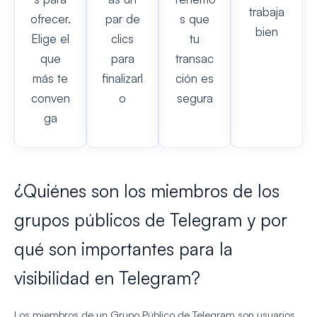
trabaja
ofrecer.
par de
s que
bien
Elige el
clics
tu
que
para
transac
más te
finalizarl
ción es
conven
o
segura
ga
¿Quiénes son los miembros de los
grupos públicos de Telegram y por
qué son importantes para la
visibilidad en Telegram?
Los miembros de un Grupo Público de Telegram son usuarios