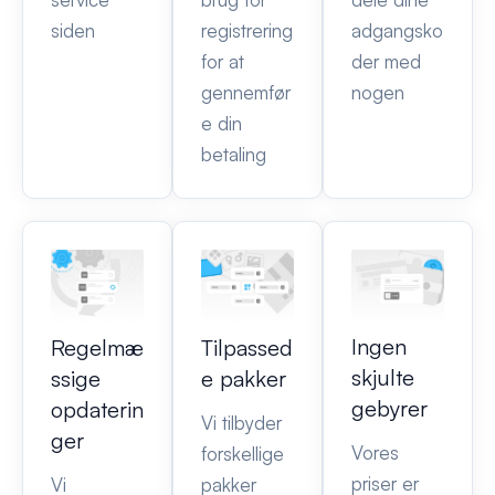
siden
registrering
adgangsko
for at
der med
gennemfør
nogen
e din
betaling
Ingen
Regelmæ
Tilpassed
skjulte
ssige
e pakker
gebyrer
opdaterin
Vi tilbyder
ger
Vores
forskellige
priser er
Vi
pakker