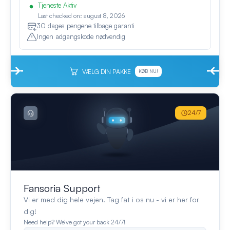
Tjeneste Aktiv
Last checked on: august 8, 2026
30 dages pengene tilbage garanti
Ingen adgangskode nødvendig
VÆLG DIN PAKKE
KØB NU!
24/7
Fansoria Support
Vi er med dig hele vejen. Tag fat i os nu - vi er her for
dig!
Need help? We’ve got your back 24/7!