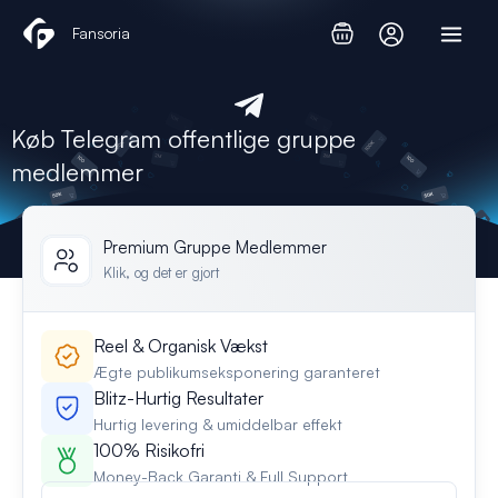
Gå
Fansoria
til
indholdet
Køb Telegram offentlige gruppe
medlemmer
Premium Gruppe Medlemmer
Klik, og det er gjort
Reel & Organisk Vækst
Ægte publikumseksponering garanteret
Blitz-Hurtig Resultater
Hurtig levering & umiddelbar effekt
100% Risikofri
Money-Back Garanti & Full Support