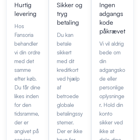
Hurtig
Sikker og
Ingen
levering
tryg
adgangs
betaling
kode
Hos
påkrævet
Fansoria
Du kan
behandler
betale
Vi vil aldrig
vi din ordre
sikkert
bede om
med det
med dit
din
samme
kreditkort
adgangsko
efter køb.
ved hjælp
de eller
Du får dine
af
personlige
likes inden
betroede
oplysninge
for den
globale
r. Hold din
tidsramme,
betalingssy
konto
der er
stemer.
sikker ved
angivet på
Der er ikke
ikke at
service
brug for
dele dine