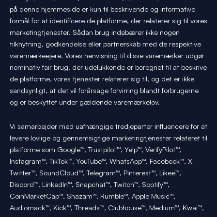
på denne hjemmeside er kun til beskrivende og informative
formål for at identificere de platforme, der relaterer sig til vores
marketingtjenester. Sådan brug indebærer ikke nogen
tilknytning, godkendelse eller partnerskab med de respektive
varemærkeejere. Vores henvisning til disse varemærker udgør
nominativ fair brug, der udelukkende er beregnet til at beskrive
de platforme, vores tjenester relaterer sig til, og det er ikke
sandsynligt, at det vil forårsage forvirring blandt forbrugerne
og er beskyttet under gældende varemærkelov.
Vi samarbejder med uafhængige tredjeparter influencere for at
levere lovlige og gennemsigtige marketingtjenester relateret til
platforme som Google™, Trustpilot™, Yelp™, VerifyPilot™,
Instagram™, TikTok™, YouTube™, WhatsApp™, Facebook™, X-
Twitter™, SoundCloud™, Telegram™, Pinterest™, Likee™,
Discord™, LinkedIn™, Snapchat™, Twitch™, Spotify™,
CoinMarketCap™, Shazam™, Rumble™, Apple Music™,
Audiomack™, Kick™, Threads™, Clubhouse™, Medium™, Kwai™,