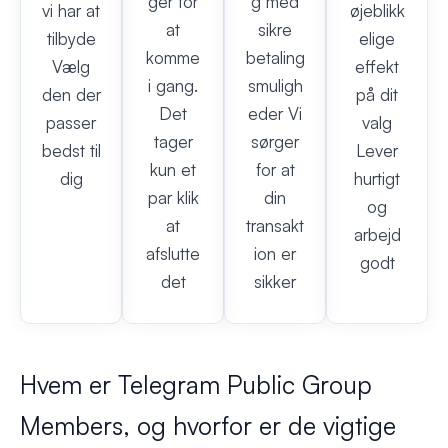
ger for
g med
vi har at
øjeblikk
at
sikre
tilbyde
elige
komme
betaling
Vælg
effekt
i gang.
smuligh
den der
på dit
Det
eder Vi
passer
valg
tager
sørger
bedst til
Lever
kun et
for at
dig
hurtigt
par klik
din
og
at
transakt
arbejd
afslutte
ion er
godt
det
sikker
Hvem er Telegram Public Group
Members, og hvorfor er de vigtige