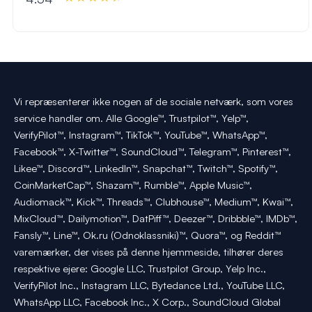
Vi repræsenterer ikke nogen af de sociale netværk, som vores
service handler om. Alle Google™, Trustpilot™, Yelp™,
VerifyPilot™, Instagram™, TikTok™, YouTube™, WhatsApp™,
Facebook™, X-Twitter™, SoundCloud™, Telegram™, Pinterest™,
Likee™, Discord™, LinkedIn™, Snapchat™, Twitch™, Spotify™,
CoinMarketCap™, Shazam™, Rumble™, Apple Music™,
Audiomack™, Kick™, Threads™, Clubhouse™, Medium™, Kwai™,
MixCloud™, Dailymotion™, DatPiff™, Deezer™, Dribbble™, IMDb™,
Fansly™, Line™, Ok.ru (Odnoklassniki)™, Quora™, og Reddit™
varemærker, der vises på denne hjemmeside, tilhører deres
respektive ejere: Google LLC, Trustpilot Group, Yelp Inc.,
VerifyPilot Inc., Instagram LLC, Bytedance Ltd., YouTube LLC,
WhatsApp LLC, Facebook Inc., X Corp., SoundCloud Global