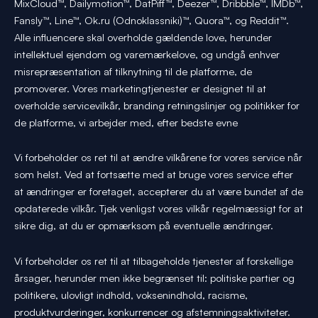
MixCloud™, Dailymotion™, DatPiff™, Deezer™, Dribbble™, IMDb™,
Fansly™, Line™, Ok.ru (Odnoklassniki)™, Quora™, og Reddit™.
Alle influencere skal overholde gældende love, herunder
intellektuel ejendom og varemærkelove, og undgå enhver
misrepræsentation af tilknytning til de platforme, de
promoverer. Vores marketingtjenester er designet til at
overholde servicevilkår, branding retningslinjer og politikker for
de platforme, vi arbejder med, efter bedste evne
Vi forbeholder os ret til at ændre vilkårene for vores service når
som helst. Ved at fortsætte med at bruge vores service efter
at ændringer er foretaget, accepterer du at være bundet af de
opdaterede vilkår. Tjek venligst vores vilkår regelmæssigt for at
sikre dig, at du er opmærksom på eventuelle ændringer.
Vi forbeholder os ret til at tilbageholde tjenester af forskellige
årsager, herunder men ikke begrænset til: politiske partier og
politikere, ulovligt indhold, voksenindhold, racisme,
produktvurderinger, konkurrencer og afstemningsaktiviteter.