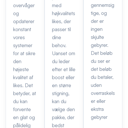
gennemsig
overvåger
med
tige, og
og
højkvalitets
der er
opdaterer
likes, der
ingen
konstant
passer til
skjulte
vores
dine
gebyrer.
systemer
behov.
Det beløb
for at sikre
Uanset om
du ser er
den
du leder
det beløb
højeste
efter et lille
du betaler,
kvalitet af
boost eller
uden
likes. Det
en større
overraskels
betyder, at
stigning,
er eller
du kan
kan du
ekstra
forvente
vælge den
gebyrer
en glat og
pakke, der
pålidelig
bedst