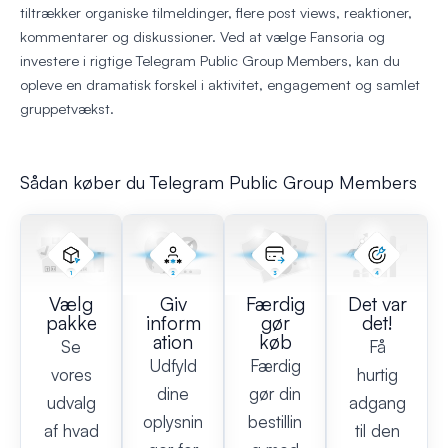
tiltrækker organiske tilmeldinger, flere post views, reaktioner,
kommentarer og diskussioner. Ved at vælge Fansoria og
investere i rigtige Telegram Public Group Members, kan du
opleve en dramatisk forskel i aktivitet, engagement og samlet
gruppetvækst.
Sådan køber du Telegram Public Group Members
Vælg
Giv
Færdig
Det var
pakke
inform
gør
det!
ation
køb
Se
Få
Udfyld
Færdig
vores
hurtig
dine
gør din
udvalg
adgang
oplysnin
bestillin
af hvad
til den