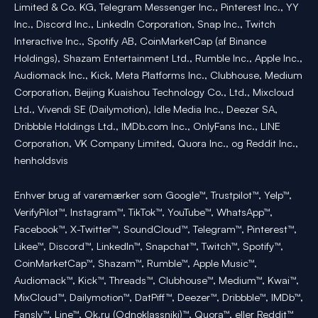
Limited & Co. KG, Telegram Messenger Inc., Pinterest Inc., YY
Inc., Discord Inc., LinkedIn Corporation, Snap Inc., Twitch
Interactive Inc., Spotify AB, CoinMarketCap (af Binance
Holdings), Shazam Entertainment Ltd., Rumble Inc., Apple Inc.,
Audiomack Inc., Kick, Meta Platforms Inc., Clubhouse, Medium
Corporation, Beijing Kuaishou Technology Co., Ltd., Mixcloud
Ltd., Vivendi SE (Dailymotion), Idle Media Inc., Deezer SA,
Dribbble Holdings Ltd., IMDb.com Inc., OnlyFans Inc., LINE
Corporation, VK Company Limited, Quora Inc., og Reddit Inc.,
henholdsvis
Enhver brug af varemærker som Google™, Trustpilot™, Yelp™,
VerifyPilot™, Instagram™, TikTok™, YouTube™, WhatsApp™,
Facebook™, X-Twitter™, SoundCloud™, Telegram™, Pinterest™,
Likee™, Discord™, LinkedIn™, Snapchat™, Twitch™, Spotify™,
CoinMarketCap™, Shazam™, Rumble™, Apple Music™,
Audiomack™, Kick™, Threads™, Clubhouse™, Medium™, Kwai™,
MixCloud™, Dailymotion™, DatPiff™, Deezer™, Dribbble™, IMDb™,
Fansly™, Line™, Ok.ru (Odnoklassniki)™, Quora™, eller Reddit™