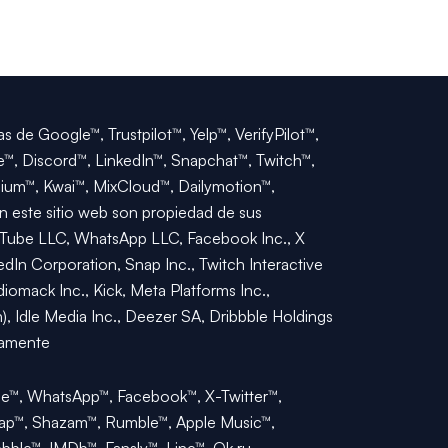
 de Google™, Trustpilot™, Yelp™, VerifyPilot™,
™, Discord™, LinkedIn™, Snapchat™, Twitch™,
ium™, Kwai™, MixCloud™, Dailymotion™,
n este sitio web son propiedad de sus
YouTube LLC, WhatsApp LLC, Facebook Inc., X
edIn Corporation, Snap Inc., Twitch Interactive
iomack Inc., Kick, Meta Platforms Inc.,
, Idle Media Inc., Deezer SA, Dribbble Holdings
vamente
Tube™, WhatsApp™, Facebook™, X-Twitter™,
Cap™, Shazam™, Rumble™, Apple Music™,