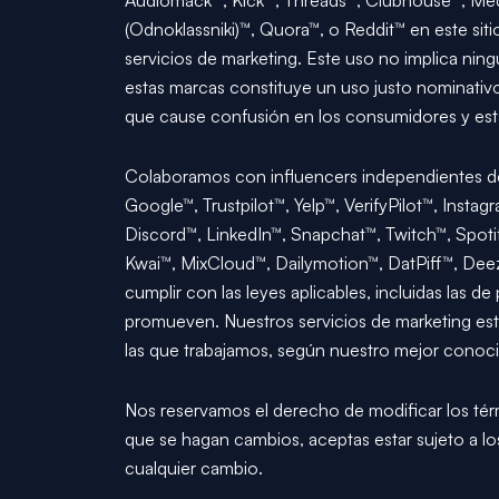
Audiomack™, Kick™, Threads™, Clubhouse™, Medi
(Odnoklassniki)™, Quora™, o Reddit™ en este siti
servicios de marketing. Este uso no implica ning
estas marcas constituye un uso justo nominativo,
que cause confusión en los consumidores y está 
Colaboramos con influencers independientes de 
Google™, Trustpilot™, Yelp™, VerifyPilot™, Ins
Discord™, LinkedIn™, Snapchat™, Twitch™, Spo
Kwai™, MixCloud™, Dailymotion™, DatPiff™, Deez
cumplir con las leyes aplicables, incluidas las de
promueven. Nuestros servicios de marketing están
las que trabajamos, según nuestro mejor conoc
Nos reservamos el derecho de modificar los tér
que se hagan cambios, aceptas estar sujeto a los
cualquier cambio.