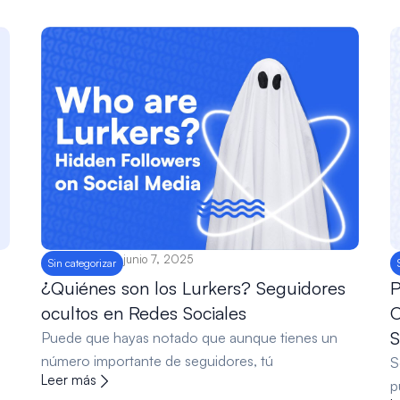
junio 7, 2025
Sin categorizar
¿Quiénes son los Lurkers? Seguidores
P
ocultos en Redes Sociales
O
S
Puede que hayas notado que aunque tienes un
número importante de seguidores, tú
a
S
Leer más
p