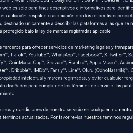
um™, Kwai™, MixCloud™, Dailymotion™, DatPiff™, Deezer™, Dribb
o web es solo para fines descriptivos e informativos para identif
una afiliación, respaldo o asociación con los respectivos propiet
 destinado únicamente a describir las plataformas a las que se r
protegido bajo la ley de marcas registradas aplicable
terceros para ofrecer servicios de marketing legales y transp
tagram™, TikTok™, YouTube™, WhatsApp™, Facebook™, X-Twitter™, 
tify™, CoinMarketCap™, Shazam™, Rumble™, Apple Music™, Audi
er™, Dribbble™, IMDb™, Fansly™, Line™, Ok.ru (Odnoklassniki)™,
 propiedad intelectual y marcas registradas, y evitar cualquier ter
 diseñados para cumplir con los términos de servicio, las pautas
imiento
minos y condiciones de nuestro servicio en cualquier momento. 
 términos actualizados. Por favor revisa nuestros términos regul