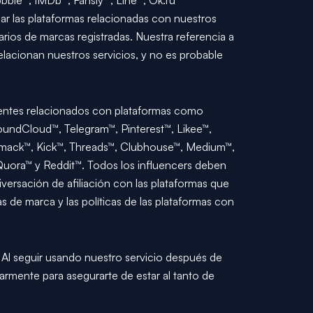
ble™, IMDb™, Fansly™, Line™, Ok.ru
icar las plataformas relacionadas con nuestros
arios de marcas registradas. Nuestra referencia a
elacionan nuestros servicios, y no es probable
arentes relacionados con plataformas como
SoundCloud™, Telegram™, Pinterest™, Likee™,
omack™, Kick™, Threads™, Clubhouse™, Medium™,
 Quora™ y Reddit™. Todos los influencers deben
giversación de afiliación con las plataformas que
 de marca y las políticas de las plataformas con
Al seguir usando nuestro servicio después de
armente para asegurarte de estar al tanto de