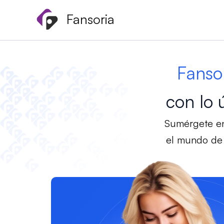
Ir
Fansoria
al
contenido
Fanso
con lo 
Sumérgete en
el mundo de 