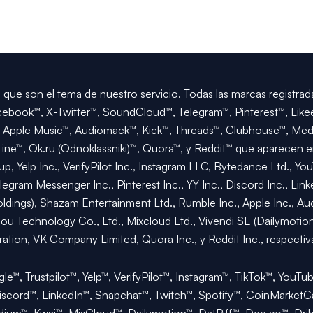
ue son el tema de nuestro servicio. Todas las marcas registradas
ebook™, X-Twitter™, SoundCloud™, Telegram™, Pinterest™, Likee
Apple Music™, Audiomack™, Kick™, Threads™, Clubhouse™, Med
Line™, Ok.ru (Odnoklassniki)™, Quora™, y Reddit™ que aparecen e
p, Yelp Inc., VerifyPilot Inc., Instagram LLC, Bytedance Ltd., 
gram Messenger Inc., Pinterest Inc., YY Inc., Discord Inc., Link
dings), Shazam Entertainment Ltd., Rumble Inc., Apple Inc., Aud
u Technology Co., Ltd., Mixcloud Ltd., Vivendi SE (Dailymotion)
ration, VK Company Limited, Quora Inc., y Reddit Inc., respecti
e™, Trustpilot™, Yelp™, VerifyPilot™, Instagram™, TikTok™, You
iscord™, LinkedIn™, Snapchat™, Twitch™, Spotify™, CoinMarket