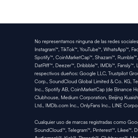
No representamos ninguna de las redes sociales q
Instagram™, TikTok™, YouTube™, WhatsApp™, Fac
Spotify™, CoinMarketCap™, Shazam™, Rumble™, 
DatPiff™, Deezer™, Dribbble™, IMDb™, Fansly™, 
respectivos dueños: Google LLC, Trustpilot Grou
Corp., SoundCloud Global Limited & Co. KG, Tele
Inc., Spotify AB, CoinMarketCap (de Binance Hol
Clubhouse, Medium Corporation, Beijing Kuaisho
Ltd., IMDb.com Inc., OnlyFans Inc., LINE Corpo
Cualquier uso de marcas registradas como Googl
SoundCloud™, Telegram™, Pinterest™, Likee™, D