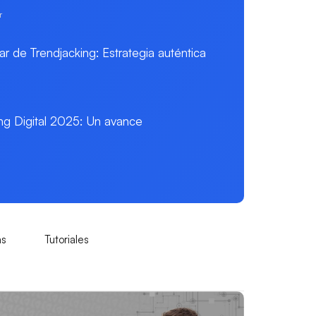
r
r de Trendjacking: Estrategia auténtica
ng Digital 2025: Un avance
as
Tutoriales