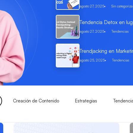
agosto 27, 2025
Sin categoriza
Tendencia Detox en luga
agosto 27, 2025
Tendencias
Trendjacking en Marketi
agosto 25, 2025
Tendencias
Creación de Contenido
Estrategias
Tendenci
Página
Página