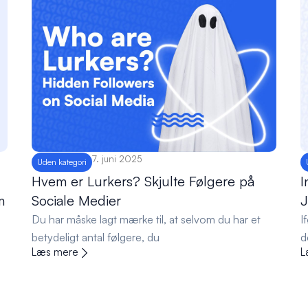
7. juni 2025
Uden kategori
Hvem er Lurkers? Skjulte Følgere på
I
m
Sociale Medier
J
Du har måske lagt mærke til, at selvom du har et
I
betydeligt antal følgere, du
d
Læs mere
L