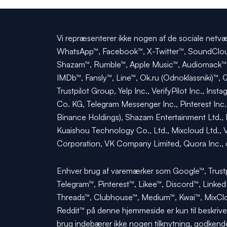
Vi repræsenterer ikke nogen af de sociale netvær
WhatsApp™, Facebook™, X-Twitter™, SoundCloud™
Shazam™, Rumble™, Apple Music™, Audiomack™, 
IMDb™, Fansly™, Line™, Ok.ru (Odnoklassniki)™, 
Trustpilot Group, Yelp Inc., VerifyPilot Inc., 
Co. KG, Telegram Messenger Inc., Pinterest Inc.,
Binance Holdings), Shazam Entertainment Ltd., 
Kuaishou Technology Co., Ltd., Mixcloud Ltd., V
Corporation, VK Company Limited, Quora Inc., o
Enhver brug af varemærker som Google™, Trustp
Telegram™, Pinterest™, Likee™, Discord™, Link
Threads™, Clubhouse™, Medium™, Kwai™, MixCloud
Reddit™ på denne hjemmeside er kun til beskrivend
brug indebærer ikke nogen tilknytning, godkend