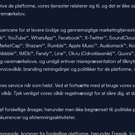
ve de platforme, vores tjenester relaterer sig til, og det er ikke sa
aremærkelov.
uencere for at levere lovlige og gennemsigtige marketingtjeneste
TikTok™, YouTube™, WhatsApp™, Facebook™, X-Twitter™, SoundCloud
nMarketCap™, Shazam™, Rumble™, Apple Music™, Audiomack™, Ki
bbble™, IMDb™, Fansly™, Line™, Ok.ru (Odnoklassniki)™, Quora™, 
g varemærkelove, og undgå enhver misrepræsentation af tilknytn
rvicevilkår, branding retningslinjer og politikker for de platforme
vores service når som helst. Ved at fortsætte med at bruge vores s
lkår. Tjek venligst vores vilkår regelmæssigt for at sikre dig, 
 af forskellige årsager, herunder men ikke begrænset til: politiske pa
kurrencer og afstemningsaktiviteter.
emmeside, kommer fra forskellige platforme, herunder Freepik, I