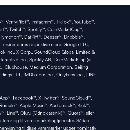
™, VerifyPilot™, Instagram™, TikTok™, YouTube™,
at™, Twitch™, Spotify™, CoinMarketCap™,
ymotion™, DatPiff™, Deezer™, Dribbble™,
tilhører deres respektive ejere: Google LLC,
ook Inc., X Corp., SoundCloud Global Limited &
nteractive Inc., Spotify AB, CoinMarketCap (af
nc., Clubhouse, Medium Corporation, Beijing
ldings Ltd., IMDb.com Inc., OnlyFans Inc., LINE
atsApp™, Facebook™, X-Twitter™, SoundCloud™,
 Rumble™, Apple Music™, Audiomack™, Kick™,
 Line™, Ok.ru (Odnoklassniki)™, Quora™, eller
aterer sig til vores marketingtjenester. Sådan
henvisning til disse varemærker udgør nominativ