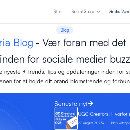
Start
Social Store
Gratis Vær
Blog
ria Blog
- Vær foran med det 
inden for sociale medier buz
e nyeste ⚡ trends, tips og opdateringer inden for so
nen for at holde dit brand blomstrende og forbun
Seneste nyt
UGC Creators: Hvorfor a
27. august 2025
Uden kategor