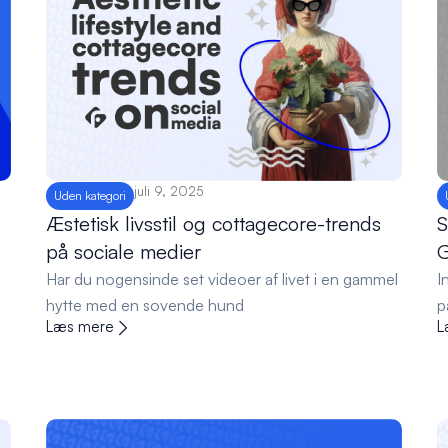
juli 9, 2025
Uden kategori
Æstetisk livsstil og cottagecore-trends
S
på sociale medier
G
Har du nogensinde set videoer af livet i en gammel
I
hytte med en sovende hund
p
Læs mere
L