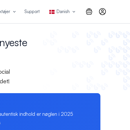
ktøjer
Support
Danish
nyeste
z
cial
det!
utentisk indhold er nøglen i 2025
i