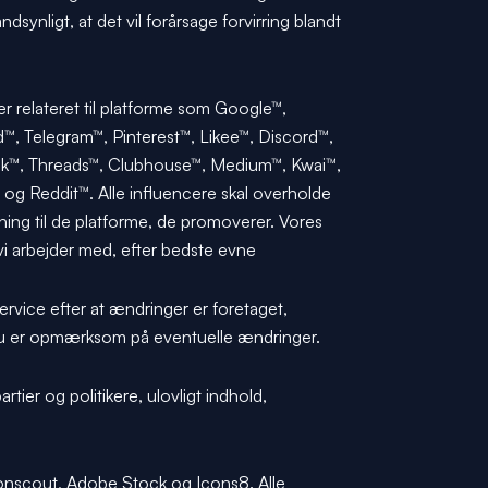
ndsynligt, at det vil forårsage forvirring blandt
r relateret til platforme som Google™,
™, Telegram™, Pinterest™, Likee™, Discord™,
ck™, Threads™, Clubhouse™, Medium™, Kwai™,
og Reddit™. Alle influencere skal overholde
ing til de platforme, de promoverer. Vores
, vi arbejder med, efter bedste evne
ervice efter at ændringer er foretaget,
at du er opmærksom på eventuelle ændringer.
rtier og politikere, ulovligt indhold,
conscout, Adobe Stock og Icons8. Alle