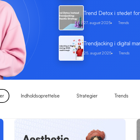
Trend Detox i stedet for
27. august 2025
Trends
Trendjacking i digital 
25. august 2025
Trends
er
Indholdsoprettelse
Strategier
Trends
Side
Side