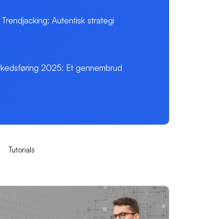
 Trendjacking: Autentisk strategi
markedsføring 2025: Et gennembrud
Tutorials