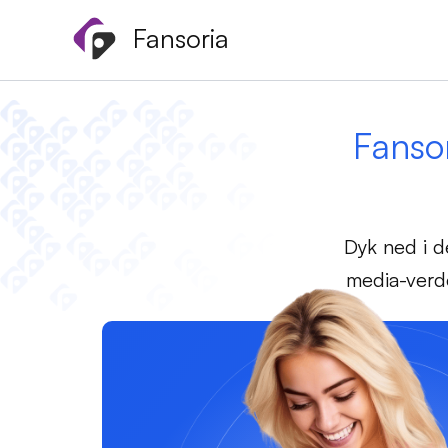
Gå
Fansoria
til
indholdet
Fanso
Dyk ned i d
media-verde