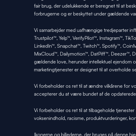
fair brug, der udelukkende er beregnet til at beskri
forbrugerne og er beskyttet under gældende v
Vi samarbejder med uafhængige tredjeparter infl
Trustpilot™, Yelp™, VerifyPilot™, Instagram™, 
LinkedIn™, Snapchat™, Twitch™, Spotify™, Coi
MixCloud™, Dailymotion™, DatPiff™, Deezer™, Dri
gældende love, herunder intellektuel ejendom o
marketingtjenester er designet til at overholde se
Vi forbeholder os ret til at ændre vilkårene for 
accepterer du at være bundet af de opdaterede vi
Vi forbeholder os ret til at tilbageholde tjenester
voksenindhold, racisme, produktvurderinger, kon
Ikonerne og billederne, der bruges på denne hj