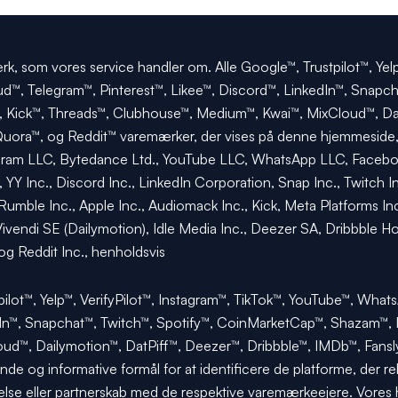
k, som vores service handler om. Alle Google™, Trustpilot™, Yelp
, Telegram™, Pinterest™, Likee™, Discord™, LinkedIn™, Snapch
Kick™, Threads™, Clubhouse™, Medium™, Kwai™, MixCloud™, Dail
Quora™, og Reddit™ varemærker, der vises på denne hjemmeside, 
Instagram LLC, Bytedance Ltd., YouTube LLC, WhatsApp LLC, Faceb
 YY Inc., Discord Inc., LinkedIn Corporation, Snap Inc., Twitch I
Rumble Inc., Apple Inc., Audiomack Inc., Kick, Meta Platforms I
ivendi SE (Dailymotion), Idle Media Inc., Deezer SA, Dribbble Ho
g Reddit Inc., henholdsvis
ilot™, Yelp™, VerifyPilot™, Instagram™, TikTok™, YouTube™, Wh
edIn™, Snapchat™, Twitch™, Spotify™, CoinMarketCap™, Shazam™,
™, Dailymotion™, DatPiff™, Deezer™, Dribbble™, IMDb™, Fansly™,
e og informative formål for at identificere de platforme, der rel
else eller partnerskab med de respektive varemærkeejere. Vores 