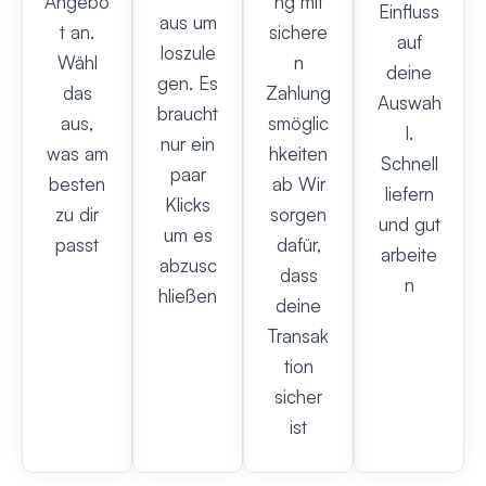
Angebo
ng mit
Einfluss
aus um
t an.
sichere
auf
loszule
Wähl
n
deine
gen. Es
das
Zahlung
Auswah
braucht
aus,
smöglic
l.
nur ein
was am
hkeiten
Schnell
paar
besten
ab Wir
liefern
Klicks
zu dir
sorgen
und gut
um es
passt
dafür,
arbeite
abzusc
dass
n
hließen
deine
Transak
tion
sicher
ist