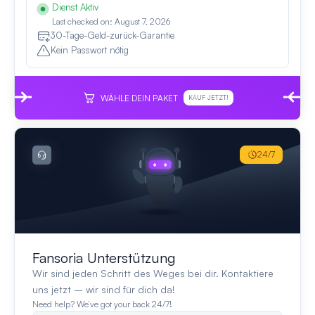
Dienst Aktiv
Last checked on: August 7, 2026
30-Tage-Geld-zurück-Garantie
Kein Passwort nötig
WÄHLE DEIN PAKET
KAUF JETZT!
24/7
Fansoria Unterstützung
Wir sind jeden Schritt des Weges bei dir. Kontaktiere
uns jetzt – wir sind für dich da!
Need help? We’ve got your back 24/7!