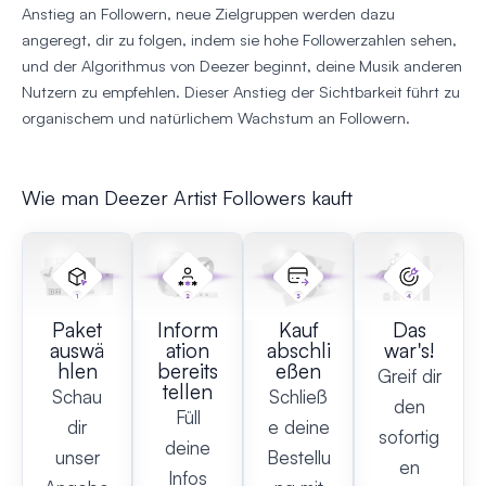
Anstieg an Followern, neue Zielgruppen werden dazu
angeregt, dir zu folgen, indem sie hohe Followerzahlen sehen,
und der Algorithmus von Deezer beginnt, deine Musik anderen
Nutzern zu empfehlen. Dieser Anstieg der Sichtbarkeit führt zu
organischem und natürlichem Wachstum an Followern.
Wie man Deezer Artist Followers kauft
Paket
Inform
Kauf
Das
auswä
ation
abschli
war's!
hlen
bereits
eßen
Greif dir
tellen
Schau
Schließ
den
Füll
dir
e deine
sofortig
deine
unser
Bestellu
en
Infos