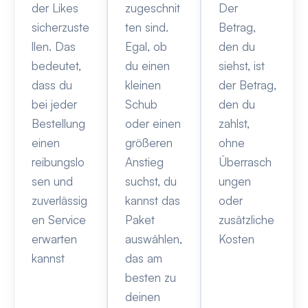
der Likes
zugeschnit
Der
sicherzuste
ten sind.
Betrag,
llen. Das
Egal, ob
den du
bedeutet,
du einen
siehst, ist
dass du
kleinen
der Betrag,
bei jeder
Schub
den du
Bestellung
oder einen
zahlst,
einen
größeren
ohne
reibungslo
Anstieg
Überrasch
sen und
suchst, du
ungen
zuverlässig
kannst das
oder
en Service
Paket
zusätzliche
erwarten
auswählen,
Kosten
kannst
das am
besten zu
deinen