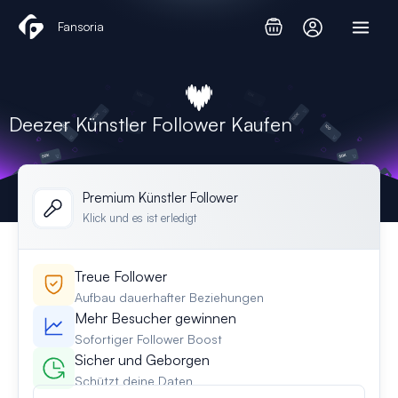
Zum
Fansoria
Inhalt
springen
Deezer Künstler Follower Kaufen
Premium Künstler Follower
Klick und es ist erledigt
Treue Follower
Aufbau dauerhafter Beziehungen
Mehr Besucher gewinnen
Sofortiger Follower Boost
Sicher und Geborgen
Schützt deine Daten