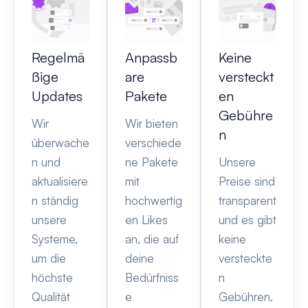
Regelmä
Anpassb
Keine
ßige
are
versteckt
Updates
Pakete
en
Gebühre
Wir
Wir bieten
n
überwache
verschiede
n und
ne Pakete
Unsere
aktualisiere
mit
Preise sind
n ständig
hochwertig
transparent
unsere
en Likes
und es gibt
Systeme,
an, die auf
keine
um die
deine
versteckte
höchste
Bedürfniss
n
Qualität
e
Gebühren.