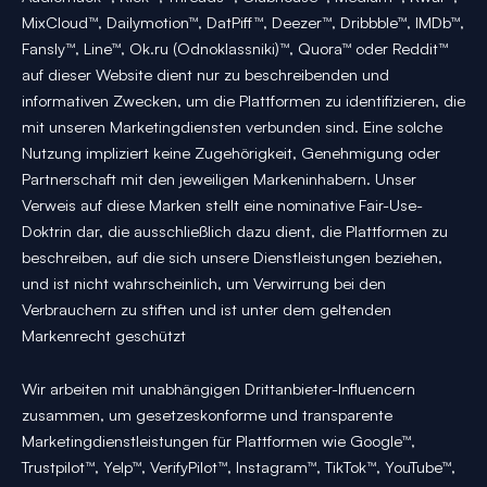
MixCloud™, Dailymotion™, DatPiff™, Deezer™, Dribbble™, IMDb™,
Fansly™, Line™, Ok.ru (Odnoklassniki)™, Quora™ oder Reddit™
auf dieser Website dient nur zu beschreibenden und
informativen Zwecken, um die Plattformen zu identifizieren, die
mit unseren Marketingdiensten verbunden sind. Eine solche
Nutzung impliziert keine Zugehörigkeit, Genehmigung oder
Partnerschaft mit den jeweiligen Markeninhabern. Unser
Verweis auf diese Marken stellt eine nominative Fair-Use-
Doktrin dar, die ausschließlich dazu dient, die Plattformen zu
beschreiben, auf die sich unsere Dienstleistungen beziehen,
und ist nicht wahrscheinlich, um Verwirrung bei den
Verbrauchern zu stiften und ist unter dem geltenden
Markenrecht geschützt
Wir arbeiten mit unabhängigen Drittanbieter-Influencern
zusammen, um gesetzeskonforme und transparente
Marketingdienstleistungen für Plattformen wie Google™,
Trustpilot™, Yelp™, VerifyPilot™, Instagram™, TikTok™, YouTube™,