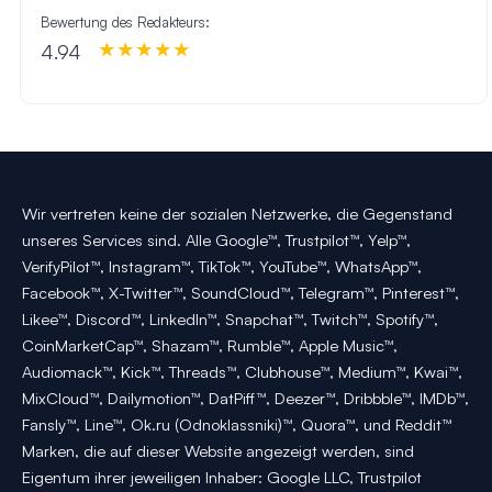
Bewertung des Redakteurs:
4.94
Wir vertreten keine der sozialen Netzwerke, die Gegenstand
unseres Services sind. Alle Google™, Trustpilot™, Yelp™,
VerifyPilot™, Instagram™, TikTok™, YouTube™, WhatsApp™,
Facebook™, X-Twitter™, SoundCloud™, Telegram™, Pinterest™,
Likee™, Discord™, LinkedIn™, Snapchat™, Twitch™, Spotify™,
CoinMarketCap™, Shazam™, Rumble™, Apple Music™,
Audiomack™, Kick™, Threads™, Clubhouse™, Medium™, Kwai™,
MixCloud™, Dailymotion™, DatPiff™, Deezer™, Dribbble™, IMDb™,
Fansly™, Line™, Ok.ru (Odnoklassniki)™, Quora™, und Reddit™
Marken, die auf dieser Website angezeigt werden, sind
Eigentum ihrer jeweiligen Inhaber: Google LLC, Trustpilot