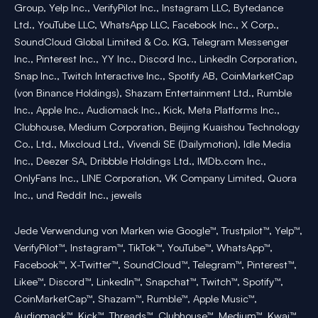
Group, Yelp Inc., VerifyPilot Inc., Instagram LLC, Bytedance
Ltd., YouTube LLC, WhatsApp LLC, Facebook Inc., X Corp.,
SoundCloud Global Limited & Co. KG, Telegram Messenger
Inc., Pinterest Inc., YY Inc., Discord Inc., LinkedIn Corporation,
Snap Inc., Twitch Interactive Inc., Spotify AB, CoinMarketCap
(von Binance Holdings), Shazam Entertainment Ltd., Rumble
Inc., Apple Inc., Audiomack Inc., Kick, Meta Platforms Inc.,
Clubhouse, Medium Corporation, Beijing Kuaishou Technology
Co., Ltd., Mixcloud Ltd., Vivendi SE (Dailymotion), Idle Media
Inc., Deezer SA, Dribbble Holdings Ltd., IMDb.com Inc.,
OnlyFans Inc., LINE Corporation, VK Company Limited, Quora
Inc., und Reddit Inc., jeweils
Jede Verwendung von Marken wie Google™, Trustpilot™, Yelp™,
VerifyPilot™, Instagram™, TikTok™, YouTube™, WhatsApp™,
Facebook™, X-Twitter™, SoundCloud™, Telegram™, Pinterest™,
Likee™, Discord™, LinkedIn™, Snapchat™, Twitch™, Spotify™,
CoinMarketCap™, Shazam™, Rumble™, Apple Music™,
Audiomack™, Kick™, Threads™, Clubhouse™, Medium™, Kwai™,