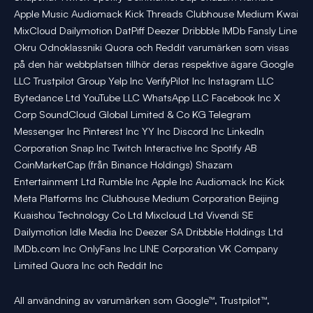
Apple Music Audiomack Kick Threads Clubhouse Medium Kwai
MixCloud Dailymotion DatPiff Deezer Dribbble IMDb Fansly Line
Okru Odnoklassniki Quora och Reddit varumärken som visas
på den här webbplatsen tillhör deras respektive ägare Google
LLC Trustpilot Group Yelp Inc VerifyPilot Inc Instagram LLC
Bytedance Ltd YouTube LLC WhatsApp LLC Facebook Inc X
Corp SoundCloud Global Limited & Co KG Telegram
Messenger Inc Pinterest Inc YY Inc Discord Inc LinkedIn
Corporation Snap Inc Twitch Interactive Inc Spotify AB
CoinMarketCap (från Binance Holdings) Shazam
Entertainment Ltd Rumble Inc Apple Inc Audiomack Inc Kick
Meta Platforms Inc Clubhouse Medium Corporation Beijing
Kuaishou Technology Co Ltd Mixcloud Ltd Vivendi SE
Dailymotion Idle Media Inc Deezer SA Dribbble Holdings Ltd
IMDb.com Inc OnlyFans Inc LINE Corporation VK Company
Limited Quora Inc och Reddit Inc
All användning av varumärken som Google™, Trustpilot™,