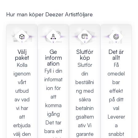
Hur man köper Deezer Artistföljare
Välj
Ge
Slutför
Det är
paket
inform
köp
allt
ation
Kolla
Slutför
Få
Fyll i din
igenom
din
omedel
informat
vårt
beställni
bar
ion för
utbud
ng med
effekt
att
av vad
säkra
på ditt
komma
vi har
betalnin
val
igång
att
gsaltern
Leverer
Det tar
erbjuda
ativ Vi
a
bara ett
välj den
garante
snabbt