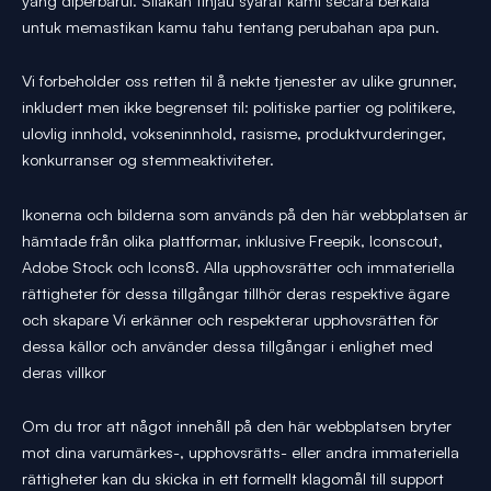
yang diperbarui. Silakan tinjau syarat kami secara berkala
untuk memastikan kamu tahu tentang perubahan apa pun.
Vi forbeholder oss retten til å nekte tjenester av ulike grunner,
inkludert men ikke begrenset til: politiske partier og politikere,
ulovlig innhold, vokseninnhold, rasisme, produktvurderinger,
konkurranser og stemmeaktiviteter.
Ikonerna och bilderna som används på den här webbplatsen är
hämtade från olika plattformar, inklusive Freepik, Iconscout,
Adobe Stock och Icons8. Alla upphovsrätter och immateriella
rättigheter för dessa tillgångar tillhör deras respektive ägare
och skapare Vi erkänner och respekterar upphovsrätten för
dessa källor och använder dessa tillgångar i enlighet med
deras villkor
Om du tror att något innehåll på den här webbplatsen bryter
mot dina varumärkes-, upphovsrätts- eller andra immateriella
rättigheter kan du skicka in ett formellt klagomål till support