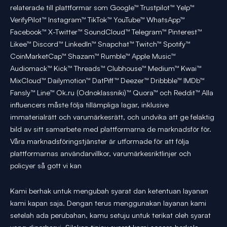
relaterade till plattformar som Google™ Trustpilot™ Yelp™
VerifyPilot™ Instagram™ TikTok™ YouTube™ WhatsApp™
Facebook™ X-Twitter™ SoundCloud™ Telegram™ Pinterest™
Likee™ Discord™ LinkedIn™ Snapchat™ Twitch™ Spotify™
CoinMarketCap™ Shazam™ Rumble™ Apple Music™
Audiomack™ Kick™ Threads™ Clubhouse™ Medium™ Kwai™
MixCloud™ Dailymotion™ DatPiff™ Deezer™ Dribbble™ IMDb™
Fansly™ Line™ Ok.ru (Odnoklassniki)™ Quora™ och Reddit™ Alla
influencers måste följa tillämpliga lagar, inklusive
immaterialrätt och varumärkesrätt, och undvika att ge felaktig
bild av sitt samarbete med plattformarna de marknadsför för.
Våra marknadsföringstjänster är utformade för att följa
plattformarnas användarvillkor, varumärkesriktlinjer och
policyer så gott vi kan
Kami berhak untuk mengubah syarat dan ketentuan layanan
kami kapan saja. Dengan terus menggunakan layanan kami
setelah ada perubahan, kamu setuju untuk terikat oleh syarat