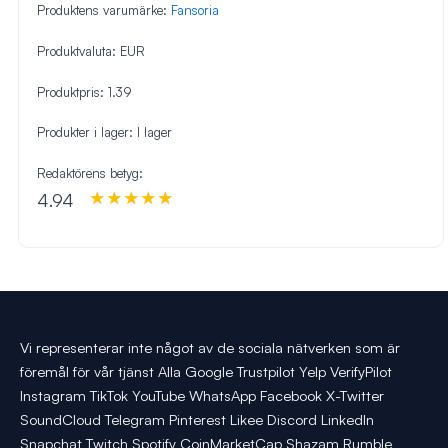
Produktens varumärke:
Fansoria
Produktvaluta:
EUR
Produktpris:
1.39
Produkter i lager:
I lager
Redaktörens betyg:
4.94
Vi representerar inte något av de sociala nätverken som är
föremål för vår tjänst Alla Google Trustpilot Yelp VerifyPilot
Instagram TikTok YouTube WhatsApp Facebook X-Twitter
SoundCloud Telegram Pinterest Likee Discord LinkedIn
Snapchat Twitch Spotify CoinMarketCap Shazam Rumble