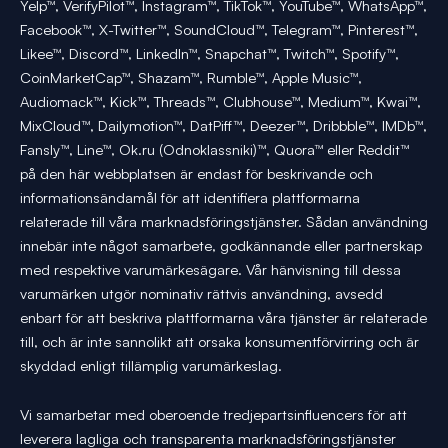
Yelp™, VerifyPilot™, Instagram™, TikTok™, YouTube™, WhatsApp™,
Facebook™, X-Twitter™, SoundCloud™, Telegram™, Pinterest™,
Likee™, Discord™, LinkedIn™, Snapchat™, Twitch™, Spotify™,
CoinMarketCap™, Shazam™, Rumble™, Apple Music™,
Audiomack™, Kick™, Threads™, Clubhouse™, Medium™, Kwai™,
MixCloud™, Dailymotion™, DatPiff™, Deezer™, Dribbble™, IMDb™,
Fansly™, Line™, Ok.ru (Odnoklassniki)™, Quora™ eller Reddit™
på den här webbplatsen är endast för beskrivande och
informationsändamål för att identifiera plattformarna
relaterade till våra marknadsföringstjänster. Sådan användning
innebär inte något samarbete, godkännande eller partnerskap
med respektive varumärkesägare. Vår hänvisning till dessa
varumärken utgör nominativ rättvis användning, avsedd
enbart för att beskriva plattformarna våra tjänster är relaterade
till, och är inte sannolikt att orsaka konsumentförvirring och är
skyddad enligt tillämplig varumärkeslag.
Vi samarbetar med oberoende tredjepartsinfluencers för att
leverera lagliga och transparenta marknadsföringstjänster