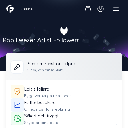
Hoppa
Fansoria
till
innehåll
Köp Deezer Artist Followers
Premium konstnärs följare
Klicka, och det är klart
Lojala följare
Bygg varaktiga relationer
Få fler besökare
Omedelbar följareökning
Säkert och tryggt
Skyddar dina data