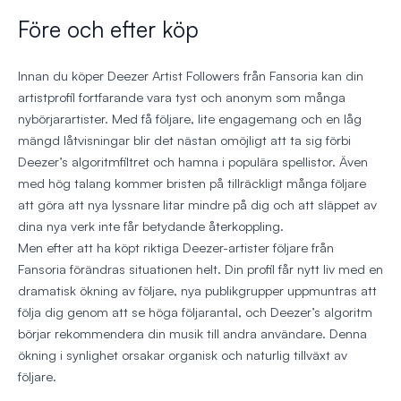
Före och efter köp
Innan du köper Deezer Artist Followers från Fansoria kan din
artistprofil fortfarande vara tyst och anonym som många
nybörjarartister. Med få följare, lite engagemang och en låg
mängd låtvisningar blir det nästan omöjligt att ta sig förbi
Deezer’s algoritmfiltret och hamna i populära spellistor. Även
med hög talang kommer bristen på tillräckligt många följare
att göra att nya lyssnare litar mindre på dig och att släppet av
dina nya verk inte får betydande återkoppling.
Men efter att ha köpt riktiga Deezer-artister följare från
Fansoria förändras situationen helt. Din profil får nytt liv med en
dramatisk ökning av följare, nya publikgrupper uppmuntras att
följa dig genom att se höga följarantal, och Deezer’s algoritm
börjar rekommendera din musik till andra användare. Denna
ökning i synlighet orsakar organisk och naturlig tillväxt av
följare.