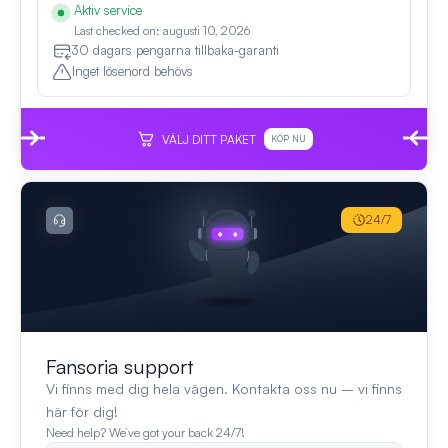
Aktiv service
Last checked on: augusti 10, 2026
30 dagars pengarna tillbaka-garanti
Inget lösenord behövs
VÄLJ DITT PAKET
KÖP NU
24/7
Fansoria support
Vi finns med dig hela vägen. Kontakta oss nu – vi finns
här för dig!
Need help? We’ve got your back 24/7!