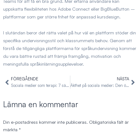
Teams för att få en bra grund. Mer erfarna användare kan
uppskatta flexibiliteten hos Adobe Connect eller BigBlueButton –
plattformar som ger större frihet för anpassad kursdesign.
I slutändan beror det rätta valet på hur väl en plattform stöder din
specifika undervisningsstil och klassrummets behov. Genom att
förstå de tillgängliga plattformarna för språkundervisning kommer
du vara bättre rustad att främja framgång, motivation och
meningsfulla språkinlärningsupplevelser.
FÖREGÅENDE
NÄSTA
Föregående
Nä
Sociala medier som terapi: 7 sätt att minska stress och öka motivationen
Äkthet på sociala medier: Den överraskande kraften i imperfektion
Lämna en kommentar
Din e-postadress kommer inte publiceras.
Obligatoriska fält är
märkta
*