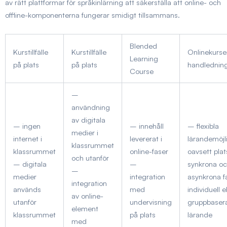
av rätt plattformar för språkinlärning att säkerställa att online- och
offline-komponenterna fungerar smidigt tillsammans.
Blended
Kurstillfälle
Kurstillfälle
Onlinekurs
Learning
på plats
på plats
handlednin
Course
–
användning
av digitala
– ingen
– innehåll
– flexibla
medier i
internet i
levererat i
lärandemöjl
klassrummet
klassrummet
online-faser
oavsett pla
och utanför
– digitala
–
synkrona o
–
medier
integration
asynkrona f
integration
används
med
individuell el
av online-
utanför
undervisning
gruppbaser
element
klassrummet
på plats
lärande
med