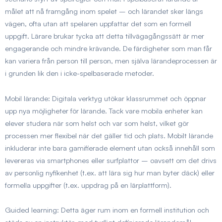
målet att nå framgång inom spelet – och lärandet sker längs
vägen, ofta utan att spelaren uppfattar det som en formell
uppgift. Lärare brukar tycka att detta tillvägagångssätt är mer
engagerande och mindre krävande. De färdigheter som man får
kan variera från person till person, men själva lärandeprocessen är
i grunden lik den i icke-spelbaserade metoder.
Mobil lärande:
Digitala verktyg utökar klassrummet och öppnar
upp nya möjligheter för lärande. Tack vare mobila enheter kan
elever studera när som helst och var som helst, vilket gör
processen mer flexibel när det gäller tid och plats. Mobilt lärande
inkluderar inte bara gamifierade element utan också innehåll som
levereras via smartphones eller surfplattor – oavsett om det drivs
av personlig nyfikenhet (t.ex. att lära sig hur man byter däck) eller
formella uppgifter (t.ex. uppdrag på en lärplattform).
Guided learning:
Detta äger rum inom en formell institution och