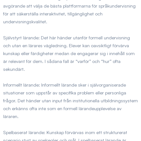
avgörande att välja de bästa plattformarna för språkundervisning
för att säkerställa interaktivitet, tillgänglighet och
undervisningskvalitet.
Självstyrt lärande:
Det här händer utanför formell undervisning
och utan en lärares vägledning. Elever kan oavsiktligt förvärva
kunskap eller färdigheter medan de engagerar sig i innehåll som
är relevant för dem. I sådana fall är “varför” och “hur” ofta
sekundärt.
Informellt lärande:
Informellt lärande sker i självorganiserade
situationer som uppstår av specifika problem eller personliga
frågor. Det händer utan input från institutionella utbildningssystem
och erkänns ofta inte som en formell lärandeupplevelse av
läraren.
Spelbaserat lärande:
Kunskap förvärvas inom ett strukturerat
scenario styrt av spelregler och mål. I spelbaserat lärande är