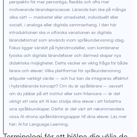
perspektiv för mer personliga, flexibla och ofta mer
motiverande lärandeprocesser. Lärande kan ske på många
olika sätt – medvetet eller omedvetet, individuellt eller
socialt, i analoga eller digitala sammanhang. I den här
introduktionen ska vi utforska variationen av digitala
lärandeformat som används inom språkundervisning idag.
Fokus ligger särskilt på hybridmodeller, som kombinerar
fysiska och digitala lärandefaser och därmed skapar nya
didaktiska möjligheter. Detta väcker en viktig fråga för både
lärare och elever: Vilka plattformar för språkundervisning
erbjuder verkligt värde – och hur kan de integreras effektivt
i hybridlärande koncept? Om du är språklärare – oavsett
om du jobbar på ett institut eller som frilansare – är det
viktigt att veta att AI kan stödja dina elever i att förbättra
sina språkkunskaper. Därför är det värt att rekommendera
vissa AI-drivna språkinlärningsappar till dina elever. Läs mer
här: AI for Language Learning.
Terminologi för att hjälpa dig välja de