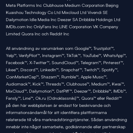
Meta Platforms Inc Clubhouse Medium Corporation Beijing
Kuaishou Technology Co Ltd Mixcloud Ltd Vivendi SE
Dailymotion Idle Media Inc Deezer SA Dribbble Holdings Ltd
IMDb.com Inc OnlyFans Inc LINE Corporation VK Company
Limited Quora Inc och Reddit Inc
All användning av varumärken som Google™, Trustpilot™,
Yelp™, VerifyPilot™, Instagram™, TikTok™, YouTube™, WhatsApp™,
Facebook™, X-Twitter™, SoundCloud™, Telegram™, Pinterest™,
Likee™, Discord™, LinkedIn™, Snapchat™, Twitch™, Spotify™,
CoinMarketCap™, Shazam™, Rumble™, Apple Music™,
Audiomack™, Kick™, Threads™, Clubhouse™, Medium™, Kwai™,
MixCloud™, Dailymotion™, DatPiff™, Deezer™, Dribbble™, IMDb™,
Fansly™, Line™, Ok.ru (Odnoklassniki)™, Quora™ eller Reddit™
på den här webbplatsen är endast för beskrivande och
informationsändamål för att identifiera plattformarna
relaterade till våra marknadsföringstjänster. Sådan användning
innebär inte något samarbete, godkännande eller partnerskap