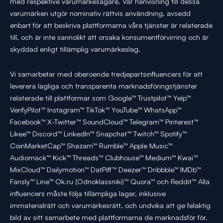
med respektive varumärkesägare. Vår hänvisning till dessa
varumärken utgör nominativ rättvis användning, avsedd
enbart för att beskriva plattformarna våra tjänster är relaterade
till, och är inte sannolikt att orsaka konsumentförvirring och är
skyddad enligt tillämplig varumärkeslag.
Vi samarbetar med oberoende tredjepartsinfluencers för att
leverera lagliga och transparenta marknadsföringstjänster
relaterade till plattformar som Google™ Trustpilot™ Yelp™
VerifyPilot™ Instagram™ TikTok™ YouTube™ WhatsApp™
Facebook™ X-Twitter™ SoundCloud™ Telegram™ Pinterest™
Likee™ Discord™ LinkedIn™ Snapchat™ Twitch™ Spotify™
CoinMarketCap™ Shazam™ Rumble™ Apple Music™
Audiomack™ Kick™ Threads™ Clubhouse™ Medium™ Kwai™
MixCloud™ Dailymotion™ DatPiff™ Deezer™ Dribbble™ IMDb™
Fansly™ Line™ Ok.ru (Odnoklassniki)™ Quora™ och Reddit™ Alla
influencers måste följa tillämpliga lagar, inklusive
immaterialrätt och varumärkesrätt, och undvika att ge felaktig
bild av sitt samarbete med plattformarna de marknadsför för.