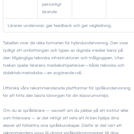
personligt
lärande
Läraren undervisar, ger feedback och ger vägledning.
Tabellen visar de olika formaten för hybridundervisning. Den visar
tydligt att omfattningen och typen av digitala medier beror på
den tillgängliga tekniska infrastrukturen och målgruppen. Utan
tvekan spelar lärarens mediekompetenser—både tekniska och
didaktisk-metodiska—en avgörande roll.
Utforska våra rekommenderade plattformar för språkundervisning
för att hitta den bästa lösningen för din klassrumsmiljö.
Om du är språklärare – oavsett om du jobbar på ett institut eller
som frilansare – är det viktigt att veta att AI kan hjälpa dina
elever att förbättra sina språkkunskaper. Därför är det värt att
rekommendera vissa AI-drivna språkinlärningsappar till dina