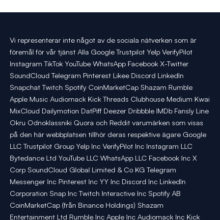
Vi representerar inte något av de sociala nätverken som är
föremål för vår tjänst Alla Google Trustpilot Yelp VerifyPilot
Instagram TikTok YouTube WhatsApp Facebook X-Twitter
SoundCloud Telegram Pinterest Likee Discord LinkedIn
Snapchat Twitch Spotify CoinMarketCap Shazam Rumble
Apple Music Audiomack Kick Threads Clubhouse Medium Kwai
MixCloud Dailymotion DatPiff Deezer Dribbble IMDb Fansly Line
Okru Odnoklassniki Quora och Reddit varumärken som visas
på den här webbplatsen tillhör deras respektive ägare Google
LLC Trustpilot Group Yelp Inc VerifyPilot Inc Instagram LLC
Bytedance Ltd YouTube LLC WhatsApp LLC Facebook Inc X
Corp SoundCloud Global Limited & Co KG Telegram
Messenger Inc Pinterest Inc YY Inc Discord Inc LinkedIn
Corporation Snap Inc Twitch Interactive Inc Spotify AB
CoinMarketCap (från Binance Holdings) Shazam
Entertainment Ltd Rumble Inc Apple Inc Audiomack Inc Kick