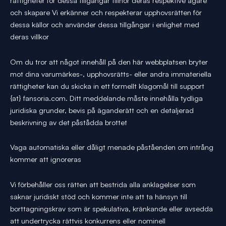
rättigheter för dessa tillgångar tillhör deras respektive ägare
och skapare Vi erkänner och respekterar upphovsrätten för
dessa källor och använder dessa tillgångar i enlighet med
deras villkor
Om du tror att något innehåll på den här webbplatsen bryter
mot dina varumärkes-, upphovsrätts- eller andra immateriella
rättigheter kan du skicka in ett formellt klagomål till support
{at} fansoria.com. Ditt meddelande måste innehålla tydliga
juridiska grunder, bevis på äganderätt och en detaljerad
beskrivning av det påstådda brottet
Vaga automatiska eller dåligt menade påståenden om intrång
kommer att ignoreras
Vi förbehåller oss rätten att bestrida alla anklagelser som
saknar juridiskt stöd och kommer inte att ta hänsyn till
borttagningskrav som är spekulativa, kränkande eller avsedda
att undertrycka rättvis konkurrens eller nominell