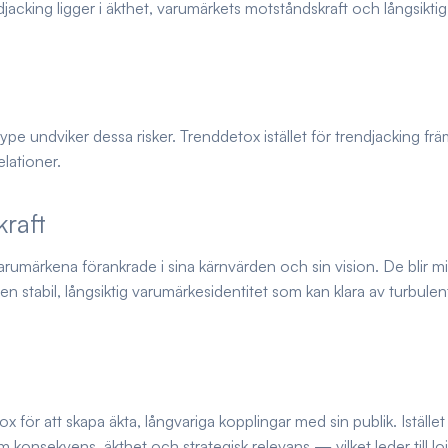
jacking ligger i äkthet, varumärkets motståndskraft och långsiktig
e undviker dessa risker. Trenddetox istället för trendjacking frä
lationer.
raft
 varumärkena förankrade i sina kärnvärden och sin vision. De blir m
 stabil, långsiktig varumärkesidentitet som kan klara av turbulen
ör att skapa äkta, långvariga kopplingar med sin publik. Istället
konsekvens, äkthet och strategisk relevans — vilket leder till loj