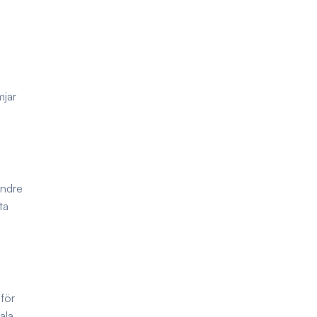
mjar
indre
ta
 för
ala,