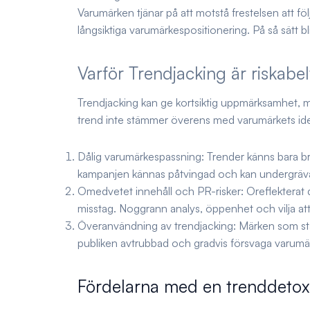
Varumärken tjänar på att motstå frestelsen att fö
långsiktiga varumärkespositionering. På så sätt bl
Varför Trendjacking är riskabel
Trendjacking kan ge kortsiktig uppmärksamhet, men
trend inte stämmer överens med varumärkets identi
Dålig varumärkespassning: Trender känns bara b
kampanjen kännas påtvingad och kan undergräva
Omedvetet innehåll och PR-risker: Oreflekterat de
misstag. Noggrann analys, öppenhet och vilja att r
Överanvändning av trendjacking: Märken som stän
publiken avtrubbad och gradvis försvaga varumär
Fördelarna med en trenddetox i