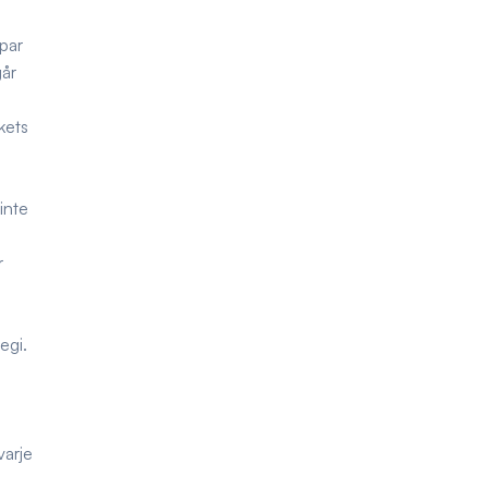
apar
går
kets
inte
r
egi.
varje