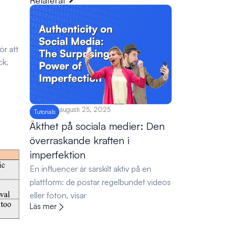
Relaterat
ör att
ck,
augusti 25, 2025
Tutorials
Äkthet på sociala medier: Den
överraskande kraften i
imperfektion
En influencer är särskilt aktiv på en
plattform: de postar regelbundet videos
eller foton, visar
Läs mer