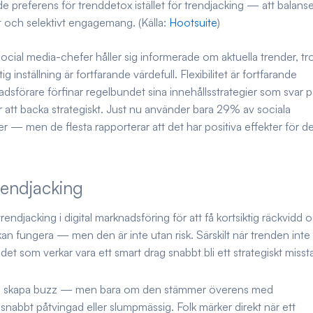
 preferens för trenddetox istället för trendjacking — att balans
et och selektivt engagemang. (Källa:
Hootsuite
)
cial media-chefer håller sig informerade om aktuella trender, tr
tig inställning är fortfarande värdefull. Flexibilitet är fortfarande
förare förfinar regelbundet sina innehållsstrategier som svar p
er att backa strategiskt. Just nu använder bara 29% av sociala
der — men de flesta rapporterar att det har positiva effekter för d
rendjacking
ndjacking i digital marknadsföring för att få kortsiktig räckvidd 
 fungera — men den är inte utan risk. Särskilt när trenden inte
t som verkar vara ett smart drag snabbt bli ett strategiskt misst
 kan skapa buzz — men bara om den stämmer överens med
nabbt påtvingad eller slumpmässig. Folk märker direkt när ett