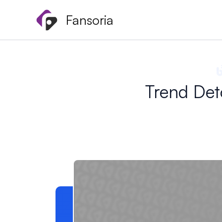
Hoppa
Fansoria
till
innehåll
Trend Deto