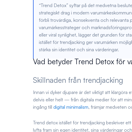
“Trend Detox” syftar på det medvetna beslute
strategiskt drag i modern varumärkeskommunikat
förbli trovärdiga, konsekventa och relevanta p
varumärkesstrateger och marknadsföringsproffs
eller viral synlighet, lägger det grunden för s
istället för trendjacking ger varumärken möjlighe
stärka sin identitet och sina värderingar.
Vad betyder Trend Detox för 
Skillnaden från trendjacking
Innan vi dyker djupare är det viktigt att klargöra 
delvis eller helt — från digitala medier för att mi
ingång till
digital minimalism
, främjar medveten o
Trend detox istället för trendjacking beskriver et
lyfta fram sin egen identitet, sina värderingar och 