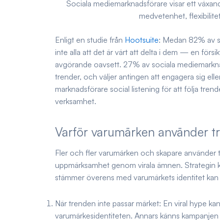
Sociala mediemarknadsförare visar ett växande
medvetenhet, flexibilit
Enligt en studie från
Hootsuite
: Medan 82% av so
inte alla att det är värt att delta i dem — en försik
avgörande oavsett. 27% av sociala mediemarknads
trender, och väljer antingen att engagera sig ell
marknadsförare social listening för att följa tren
verksamhet.
Varför varumärken använder t
Fler och fler varumärken och skapare använder tre
uppmärksamhet genom virala ämnen. Strategin kan
stämmer överens med varumärkets identitet kan de
När trenden inte passar märket: En viral hype
varumärkesidentiteten. Annars känns kampanjen s