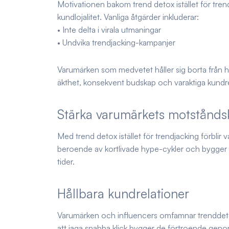
Motivationen bakom trend detox istället för trend
kundlojalitet. Vanliga åtgärder inkluderar:
• Inte delta i virala utmaningar
• Undvika trendjacking-kampanjer
Varumärken som medvetet håller sig borta från hyp
äkthet, konsekvent budskap och varaktiga kundre
Stärka varumärkets motståndsk
Med trend detox istället för trendjacking förblir
beroende av kortlivade hype-cykler och bygger en
tider.
Hållbara kundrelationer
Varumärken och influencers omfamnar trenddetox f
att jaga snabba klick bygger de förtroende genom 