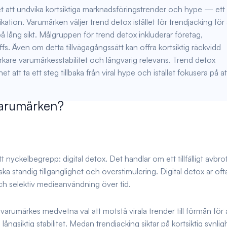
t att undvika kortsiktiga marknadsföringstrender och hype — ett
ion. Varumärken väljer trend detox istället för trendjacking för 
å lång sikt. Målgruppen för trend detox inkluderar företag,
. Även om detta tillvägagångssätt kan offra kortsiktig räckvidd
tarkare varumärkesstabilitet och långvarig relevans. Trend detox
t att ta ett steg tillbaka från viral hype och istället fokusera på at
varumärken?
ett nyckelbegrepp: digital detox. Det handlar om ett tillfälligt avbr
nska ständig tillgänglighet och överstimulering. Digital detox är oft
ch selektiv medieanvändning över tid.
t varumärkes medvetna val att motstå virala trender till förmån för 
långsiktig stabilitet. Medan trendjacking siktar på kortsiktig synlig