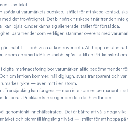
ed i samtalet.
an späda ut varumärkets budskap. Istället för att skapa kontakt, sk
ed det trovärdighet. Det blir särskilt riskabelt när trenden inte 
 kan lojala kunder känna sig alienerade istället för förstådda.
nslighet: bara trender som verkligen stämmer överens med varumär
r går snabbt — och vissa är kontroversiella. Att hoppa in utan rätt
börjar som en smart idé kan snabbt spåra ur till en PR-katastrof om 
 i digital marknadsföring bör varumärken alltid bedöma trender fö
Och om kritiken kommer: håll dig lugn, svara transparent och var
varumärkes rykte — även mitt i en storm.
utin: Trendjacking kan fungera — men inte som en permanent strat
kar desperat. Publikum kan se igenom det: det handlar om
äl genomtänkt innehållsstrategi. Det är bättre att välja noga vilka
rket och bidrar till långsiktig tillväxt — istället för att hoppa på 