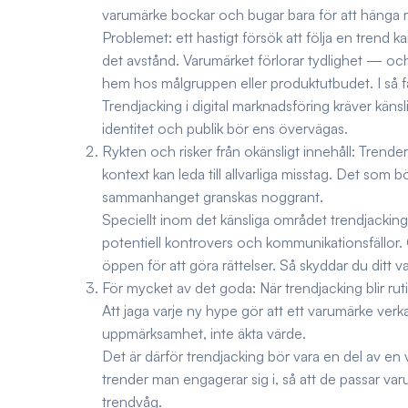
varumärke bockar och bugar bara för att hänga m
Problemet: ett hastigt försök att följa en trend k
det avstånd. Varumärket förlorar tydlighet — och m
hem hos målgruppen eller produktutbudet. I så fall
Trendjacking i digital marknadsföring kräver kä
identitet och publik bör ens övervägas.
Rykten och risker från okänsligt innehåll: Trende
kontext kan leda till allvarliga misstag. Det som 
sammanhanget granskas noggrant.
Speciellt inom det känsliga området trendjacking
potentiell kontrovers och kommunikationsfällor. 
öppen för att göra rättelser. Så skyddar du ditt 
För mycket av det goda: När trendjacking blir r
Att jaga varje ny hype gör att ett varumärke ver
uppmärksamhet, inte äkta värde.
Det är därför trendjacking bör vara en del av en v
trender man engagerar sig i, så att de passar varumä
trendvåg.