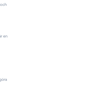
p och
är en
 göra