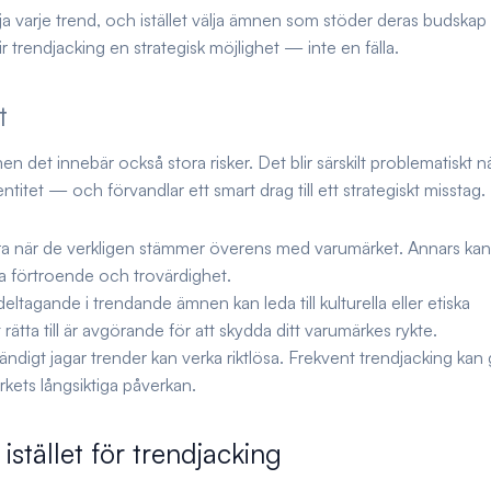
lja varje trend, och istället välja ämnen som stöder deras budska
ir trendjacking en strategisk möjlighet — inte en fälla.
t
 det innebär också stora risker. Det blir särskilt problematiskt n
tet — och förvandlar ett smart drag till ett strategiskt misstag.
ra när de verkligen stämmer överens med varumärket. Annars kan
 förtroende och trovärdighet.
ltagande i trendande ämnen kan leda till kulturella eller etiska
ätta till är avgörande för att skydda ditt varumärkes rykte.
digt jagar trender kan verka riktlösa. Frekvent trendjacking kan
kets långsiktiga påverkan.
stället för trendjacking