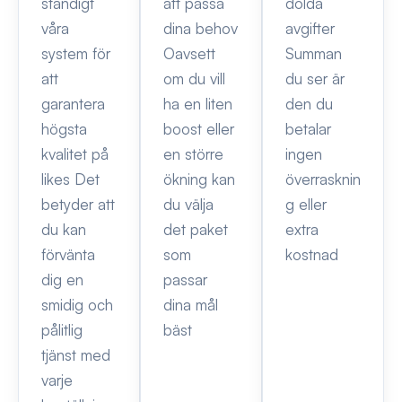
ständigt
att passa
dolda
våra
dina behov
avgifter
system för
Oavsett
Summan
att
om du vill
du ser är
garantera
ha en liten
den du
högsta
boost eller
betalar
kvalitet på
en större
ingen
likes Det
ökning kan
överrasknin
betyder att
du välja
g eller
du kan
det paket
extra
förvänta
som
kostnad
dig en
passar
smidig och
dina mål
pålitlig
bäst
tjänst med
varje