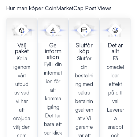
Hur man köper CoinMarketCap Post Views
Välj
Ge
Slutför
Det är
paket
inform
köp
allt
ation
Kolla
Slutför
Få
Fyll i din
igenom
din
omedel
informat
vårt
beställni
bar
ion för
utbud
ng med
effekt
att
av vad
säkra
på ditt
komma
vi har
betalnin
val
igång
att
gsaltern
Leverer
Det tar
erbjuda
ativ Vi
a
bara ett
välj den
garante
snabbt
par klick
som
rar att
och