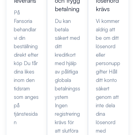
leverans
och trygg
lösenord
betalning
krävs
På
Fansoria
Du kan
Vi kommer
behandlar
betala
aldrig att
vi din
säkert med
be om ditt
beställning
ditt
lösenord
direkt efter
kreditkort
eller
köp Du får
med hjälp
personupp
dina likes
av pålitliga
gifter Håll
inom den
globala
ditt konto
tidsram
betalningss
säkert
som anges
ystem
genom att
på
Ingen
inte dela
tjänstesida
registrering
dina
n
krävs för
lösenord
att slutföra
med