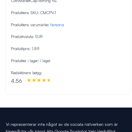
CoinMarketCap-listning nu.
Produktens SKU:
CMCPV-1
Produktens varumärke:
fansoria
Produktvaluta:
EUR
Produktpris:
1.89
Produkter i lager:
I lager
Redaktörens betyg:
4.56
Vi representerar inte något av de sociala nätverken som är
föremål för vår tjänst Alla Google Trustpilot Yelp VerifyPilot