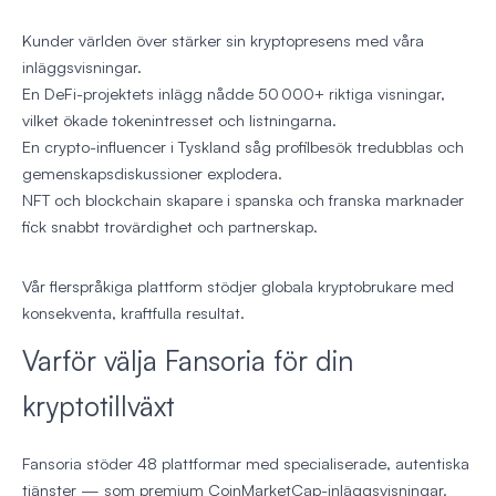
Kunder världen över stärker sin kryptopresens med våra
inläggsvisningar.
En DeFi-projektets inlägg nådde 50 000+ riktiga visningar,
vilket ökade tokenintresset och listningarna.
En crypto-influencer i Tyskland såg profilbesök tredubblas och
gemenskapsdiskussioner explodera.
NFT och blockchain skapare i spanska och franska marknader
fick snabbt trovärdighet och partnerskap.
Vår flerspråkiga plattform stödjer globala kryptobrukare med
konsekventa, kraftfulla resultat.
Varför välja Fansoria för din
kryptotillväxt
Fansoria stöder 48 plattformar med specialiserade, autentiska
tjänster — som premium CoinMarketCap-inläggsvisningar.