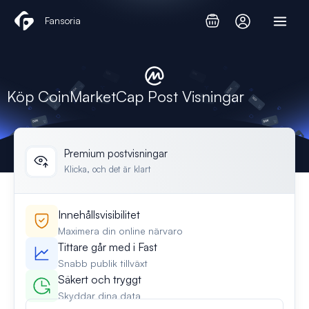
Hoppa
Fansoria
till
innehåll
Köp CoinMarketCap Post Visningar
Premium postvisningar
Klicka, och det är klart
Innehållsvisibilitet
Maximera din online närvaro
Tittare går med i Fast
Snabb publik tillväxt
Säkert och tryggt
Skyddar dina data