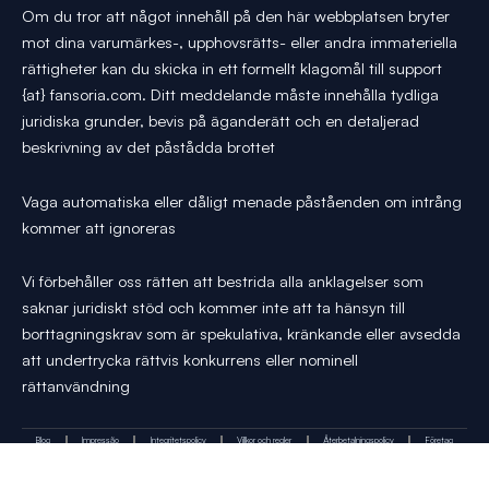
Om du tror att något innehåll på den här webbplatsen bryter
mot dina varumärkes-, upphovsrätts- eller andra immateriella
rättigheter kan du skicka in ett formellt klagomål till support
{at} fansoria.com. Ditt meddelande måste innehålla tydliga
juridiska grunder, bevis på äganderätt och en detaljerad
beskrivning av det påstådda brottet
Vaga automatiska eller dåligt menade påståenden om intrång
kommer att ignoreras
Vi förbehåller oss rätten att bestrida alla anklagelser som
saknar juridiskt stöd och kommer inte att ta hänsyn till
borttagningskrav som är spekulativa, kränkande eller avsedda
att undertrycka rättvis konkurrens eller nominell
rättanvändning
Blog
Impressão
Integritetspolicy
Villkor och regler
Återbetalningspolicy
Företag
Y
I
T
X
P
T
Kontakta oss
o
n
i
-
i
r