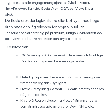
kryptorelaterade engagemangstjänster (Media Mister,
GetAFollower, Bulkoid, SocialWick, QQTube, ViewsExpert,
etc.).
De flesta erbjuder lågkvalitativa eller bot-vyer med höga
drop rates och låg relevans för crypto-publiken.
Fansoria specialiserar sig på premium, riktiga CoinMarketCap
post views för bättre retention och crypto impact.
Huvudfördelar:
100% Verkliga & Aktiva Användare
Views från riktiga
CoinMarketCap-besökare — inga falska.
Naturlig Drip-Feed Leverans
Gradvis lansering över
timmar för organisk synlighet.
Livstid Återfyllning Garanti
— Gratis ersättningar om
någon drop sker.
Krypto & Regionfokusering
Views från användare
som är intresserade av crypto, DeFi, NFTs, etc.