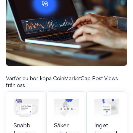
Varför du bör köpa CoinMarketCap Post Views
från oss
Snabb
Säker
Inget