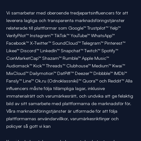
Vi samarbetar med oberoende tredjepartsinfluencers för att
leverera lagliga och transparenta marknadsföringstjänster
relaterade till plattformar som Google™ Trustpilot™ Yelp™
VerifyPilot™ Instagram™ TikTok™ YouTube™ WhatsApp™
Facebook™ X-Twitter™ SoundCloud™ Telegram™ Pinterest™
Likee™ Discord™ LinkedIn™ Snapchat™ Twitch™ Spotify™
CoinMarketCap™ Shazam™ Rumble™ Apple Music™
Audiomack™ Kick™ Threads™ Clubhouse™ Medium™ Kwai™
MixCloud™ Dailymotion™ DatPiff™ Deezer™ Dribbble™ IMDb™
Fansly™ Line™ Ok.ru (Odnoklassniki)™ Quora™ och Reddit™ Alla
influencers måste följa tillämpliga lagar, inklusive
immaterialrätt och varumärkesrätt, och undvika att ge felaktig
bild av sitt samarbete med plattformarna de marknadsför för.
Våra marknadsföringstjänster är utformade för att följa
plattformarnas användarvillkor, varumärkesriktlinjer och
policyer så gott vi kan