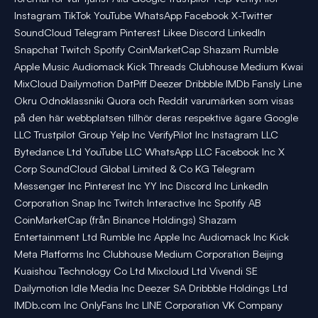
Instagram TikTok YouTube WhatsApp Facebook X-Twitter
SoundCloud Telegram Pinterest Likee Discord LinkedIn
Snapchat Twitch Spotify CoinMarketCap Shazam Rumble
Apple Music Audiomack Kick Threads Clubhouse Medium Kwai
MixCloud Dailymotion DatPiff Deezer Dribbble IMDb Fansly Line
Okru Odnoklassniki Quora och Reddit varumärken som visas
på den här webbplatsen tillhör deras respektive ägare Google
LLC Trustpilot Group Yelp Inc VerifyPilot Inc Instagram LLC
Bytedance Ltd YouTube LLC WhatsApp LLC Facebook Inc X
Corp SoundCloud Global Limited & Co KG Telegram
Messenger Inc Pinterest Inc YY Inc Discord Inc LinkedIn
Corporation Snap Inc Twitch Interactive Inc Spotify AB
CoinMarketCap (från Binance Holdings) Shazam
Entertainment Ltd Rumble Inc Apple Inc Audiomack Inc Kick
Meta Platforms Inc Clubhouse Medium Corporation Beijing
Kuaishou Technology Co Ltd Mixcloud Ltd Vivendi SE
Dailymotion Idle Media Inc Deezer SA Dribbble Holdings Ltd
IMDb.com Inc OnlyFans Inc LINE Corporation VK Company