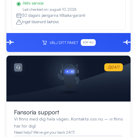
Aktiv service
Last checked on: augusti 10, 2026
30 dagars pengarna tillbaka-garanti
Inget lösenord behövs
VÄLJ DITT PAKET
KÖP NU
24/7
Fansoria support
Vi finns med dig hela vägen. Kontakta oss nu – vi finns
här för dig!
Need help? We’ve got your back 24/7!