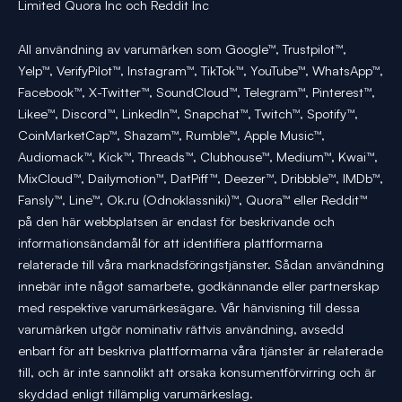
Limited Quora Inc och Reddit Inc
All användning av varumärken som Google™, Trustpilot™,
Yelp™, VerifyPilot™, Instagram™, TikTok™, YouTube™, WhatsApp™,
Facebook™, X-Twitter™, SoundCloud™, Telegram™, Pinterest™,
Likee™, Discord™, LinkedIn™, Snapchat™, Twitch™, Spotify™,
CoinMarketCap™, Shazam™, Rumble™, Apple Music™,
Audiomack™, Kick™, Threads™, Clubhouse™, Medium™, Kwai™,
MixCloud™, Dailymotion™, DatPiff™, Deezer™, Dribbble™, IMDb™,
Fansly™, Line™, Ok.ru (Odnoklassniki)™, Quora™ eller Reddit™
på den här webbplatsen är endast för beskrivande och
informationsändamål för att identifiera plattformarna
relaterade till våra marknadsföringstjänster. Sådan användning
innebär inte något samarbete, godkännande eller partnerskap
med respektive varumärkesägare. Vår hänvisning till dessa
varumärken utgör nominativ rättvis användning, avsedd
enbart för att beskriva plattformarna våra tjänster är relaterade
till, och är inte sannolikt att orsaka konsumentförvirring och är
skyddad enligt tillämplig varumärkeslag.