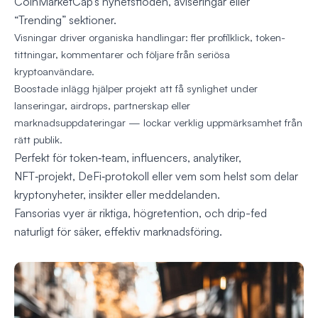
CoinMarketCap’s nyhetsflöden, aviseringar eller
“Trending” sektioner.
Visningar driver organiska handlingar: fler profilklick, token-
tittningar, kommentarer och följare från seriösa
kryptoanvändare.
Boostade inlägg hjälper projekt att få synlighet under
lanseringar, airdrops, partnerskap eller
marknadsuppdateringar — lockar verklig uppmärksamhet från
rätt publik.
Perfekt för token‑team, influencers, analytiker,
NFT‑projekt, DeFi‑protokoll eller vem som helst som delar
kryptonyheter, insikter eller meddelanden.
Fansorias vyer är riktiga, högretention, och drip-fed
naturligt för säker, effektiv marknadsföring.