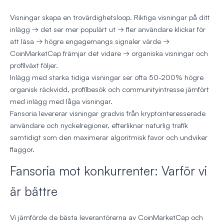
Visningar skapa en trovärdighetsloop. Riktiga visningar på ditt
inlägg → det ser mer populärt ut → fler användare klickar för
att läsa → högre engagemangs signaler värde →
CoinMarketCap främjar det vidare → organiska visningar och
profilväxt följer.
Inlägg med starka tidiga visningar ser ofta 50-200% högre
organisk räckvidd, profilbesök och communityintresse jämfört
med inlägg med låga visningar.
Fansoria levererar visningar gradvis från kryptointeresserade
användare och nyckelregioner, efterliknar naturlig trafik
samtidigt som den maximerar algoritmisk favor och undviker
flaggor.
Fansoria mot konkurrenter: Varför vi
är bättre
Vi jämförde de bästa leverantörerna av CoinMarketCap och