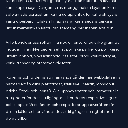
Kami berhak untuk mengubah syarat dan ketentuan layanan
kami kapan saja. Dengan terus menggunakan layanan kami
setelah ada perubahan, kamu setuju untuk terikat oleh syarat
yang diperbarui. Silakan tinjau syarat kami secara berkala
untuk memastikan kamu tahu tentang perubahan apa pun.
Vi forbeholder oss retten til å nekte tjenester av ulike grunner,
inkludert men ikke begrenset til: politiske partier og politikere,
ulovlig innhold, vokseninnhold, rasisme, produktvurderinger,
konkurranser og stemmeaktiviteter.
Ikonerna och bilderna som används på den här webbplatsen är
hämtade från olika plattformar, inklusive Freepik, Iconscout,
Adobe Stock och Icons8. Alla upphovsrätter och immateriella
rättigheter för dessa tillgångar tillhör deras respektive ägare
och skapare Vi erkänner och respekterar upphovsrätten för
dessa källor och använder dessa tillgångar i enlighet med
deras villkor