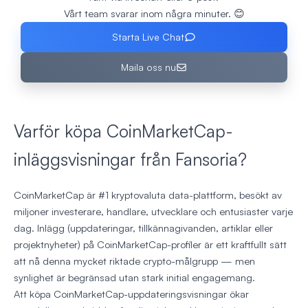
Vårt team svarar inom några minuter. 😊
Starta Live Chat
Maila oss nu
Varför köpa CoinMarketCap-
inläggsvisningar från Fansoria?
CoinMarketCap är #1 kryptovaluta data-plattform, besökt av
miljoner investerare, handlare, utvecklare och entusiaster varje
dag. Inlägg (uppdateringar, tillkännagivanden, artiklar eller
projektnyheter) på CoinMarketCap-profiler är ett kraftfullt sätt
att nå denna mycket riktade crypto-målgrupp — men
synlighet är begränsad utan stark initial engagemang.
Att köpa CoinMarketCap-uppdateringsvisningar ökar