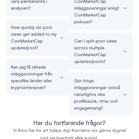
vara permanenta i
CoinMarketCap
analysen?
inläggsvisningar enligt
CoinMarketCap
policyer?
How quickly do post
views get added to my
CoinMarketCap
Can I split post views
update/post?
across multiple
CoinMarketCap
updates/posts?
Kan jag få riktade
inläggsvisningar från
specifika länder eller
Gör höga
kryptointeresser?
inläggsvisningar också
naturligtvis öka
profilbesök, tittar och
engagemang?
Har du fortfarande frågor?
Vi finns här för att hjälpa dig! Kontakta oss gärna dygnet
runt via livechatt eller e-post.