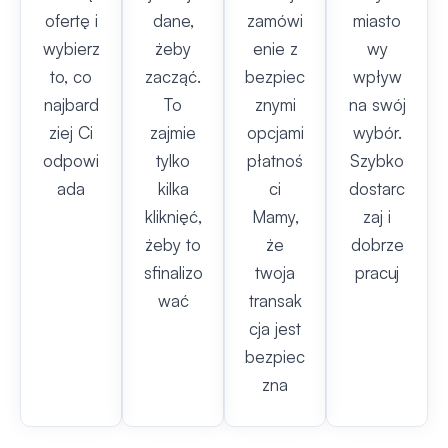
ofertę i
dane,
zamówi
miasto
wybierz
żeby
enie z
wy
to, co
zacząć.
bezpiec
wpływ
najbard
To
znymi
na swój
ziej Ci
zajmie
opcjami
wybór.
odpowi
tylko
płatnoś
Szybko
ada
kilka
ci
dostarc
kliknięć,
Mamy,
zaj i
żeby to
że
dobrze
sfinalizo
twoja
pracuj
wać
transak
cja jest
bezpiec
zna