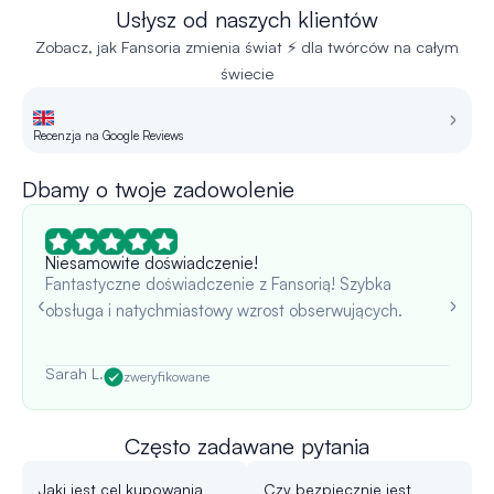
Usłysz od naszych klientów
Zobacz, jak Fansoria zmienia świat ⚡ dla twórców na całym
świecie
Recenzja na Google Reviews
R
Dbamy o twoje zadowolenie
Niesamowite doświadczenie!
Fantastyczne doświadczenie z Fansorią! Szybka
obsługa i natychmiastowy wzrost obserwujących.
Sarah L.
zweryfikowane
Często zadawane pytania
Jaki jest cel kupowania
Czy bezpiecznie jest