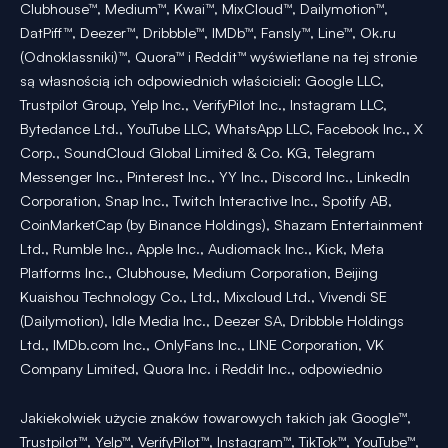
Clubhouse™, Medium™, Kwai™, MixCloud™, Dailymotion™,
DatPiff™, Deezer™, Dribbble™, IMDb™, Fansly™, Line™, Ok.ru
(Odnoklassniki)™, Quora™ i Reddit™ wyświetlane na tej stronie
są własnością ich odpowiednich właścicieli: Google LLC,
Trustpilot Group, Yelp Inc., VerifyPilot Inc., Instagram LLC,
Bytedance Ltd., YouTube LLC, WhatsApp LLC, Facebook Inc., X
Corp., SoundCloud Global Limited & Co. KG, Telegram
Messenger Inc., Pinterest Inc., YY Inc., Discord Inc., LinkedIn
Corporation, Snap Inc., Twitch Interactive Inc., Spotify AB,
CoinMarketCap (by Binance Holdings), Shazam Entertainment
Ltd., Rumble Inc., Apple Inc., Audiomack Inc., Kick, Meta
Platforms Inc., Clubhouse, Medium Corporation, Beijing
Kuaishou Technology Co., Ltd., Mixcloud Ltd., Vivendi SE
(Dailymotion), Idle Media Inc., Deezer SA, Dribbble Holdings
Ltd., IMDb.com Inc., OnlyFans Inc., LINE Corporation, VK
Company Limited, Quora Inc. i Reddit Inc., odpowiednio
Jakiekolwiek użycie znaków towarowych takich jak Google™,
Trustpilot™, Yelp™, VerifyPilot™, Instagram™, TikTok™, YouTube™,