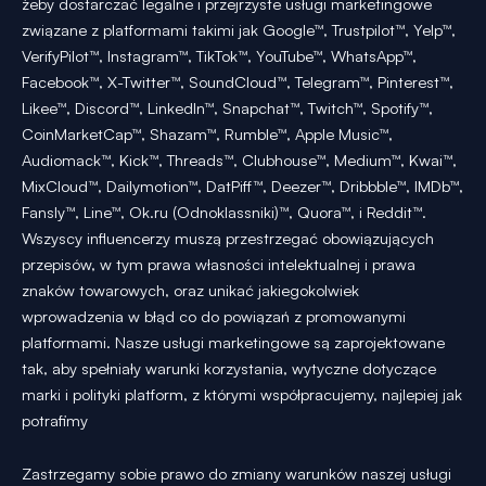
żeby dostarczać legalne i przejrzyste usługi marketingowe
związane z platformami takimi jak Google™, Trustpilot™, Yelp™,
VerifyPilot™, Instagram™, TikTok™, YouTube™, WhatsApp™,
Facebook™, X-Twitter™, SoundCloud™, Telegram™, Pinterest™,
Likee™, Discord™, LinkedIn™, Snapchat™, Twitch™, Spotify™,
CoinMarketCap™, Shazam™, Rumble™, Apple Music™,
Audiomack™, Kick™, Threads™, Clubhouse™, Medium™, Kwai™,
MixCloud™, Dailymotion™, DatPiff™, Deezer™, Dribbble™, IMDb™,
Fansly™, Line™, Ok.ru (Odnoklassniki)™, Quora™, i Reddit™.
Wszyscy influencerzy muszą przestrzegać obowiązujących
przepisów, w tym prawa własności intelektualnej i prawa
znaków towarowych, oraz unikać jakiegokolwiek
wprowadzenia w błąd co do powiązań z promowanymi
platformami. Nasze usługi marketingowe są zaprojektowane
tak, aby spełniały warunki korzystania, wytyczne dotyczące
marki i polityki platform, z którymi współpracujemy, najlepiej jak
potrafimy
Zastrzegamy sobie prawo do zmiany warunków naszej usługi