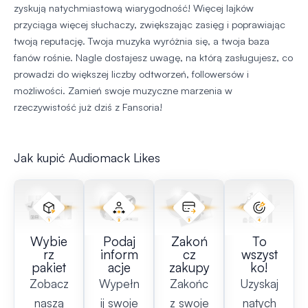
zyskują natychmiastową wiarygodność! Więcej lajków
przyciąga więcej słuchaczy, zwiększając zasięg i poprawiając
twoją reputację. Twoja muzyka wyróżnia się, a twoja baza
fanów rośnie. Nagle dostajesz uwagę, na którą zasługujesz, co
prowadzi do większej liczby odtworzeń, followersów i
możliwości. Zamień swoje muzyczne marzenia w
rzeczywistość już dziś z Fansoria!
Jak kupić Audiomack Likes
Wybie
Podaj
Zakoń
To
rz
inform
cz
wszyst
pakiet
acje
zakupy
ko!
Zobacz
Wypełn
Zakońc
Uzyskaj
naszą
ij swoje
z swoje
natych