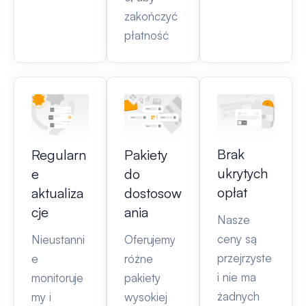
zakończyć
płatność
Brak
Regularn
Pakiety
ukrytych
e
do
opłat
aktualiza
dostosow
cje
ania
Nasze
ceny są
Nieustanni
Oferujemy
przejrzyste
e
różne
i nie ma
monitoruje
pakiety
żadnych
my i
wysokiej