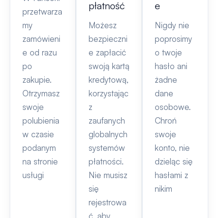
płatność
e
przetwarza
my
Możesz
Nigdy nie
zamówieni
bezpieczni
poprosimy
e od razu
e zapłacić
o twoje
po
swoją kartą
hasło ani
zakupie.
kredytową,
żadne
Otrzymasz
korzystając
dane
swoje
z
osobowe.
polubienia
zaufanych
Chroń
w czasie
globalnych
swoje
podanym
systemów
konto, nie
na stronie
płatności.
dzieląc się
usługi
Nie musisz
hasłami z
się
nikim
rejestrowa
ć, aby