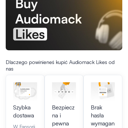
Dlaczego powinieneś kupić Audiomack Likes od
nas
Szybka
Bezpiecz
Brak
dostawa
na i
hasła
pewna
wymagan
W Fansorii