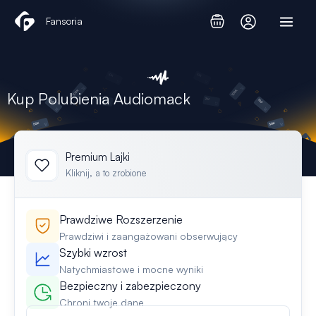
Przejdź
Fansoria
do
treści
Kup Polubienia Audiomack
Premium Lajki
Kliknij, a to zrobione
Prawdziwe Rozszerzenie
Prawdziwi i zaangażowani obserwujący
Szybki wzrost
Natychmiastowe i mocne wyniki
Bezpieczny i zabezpieczony
Chroni twoje dane