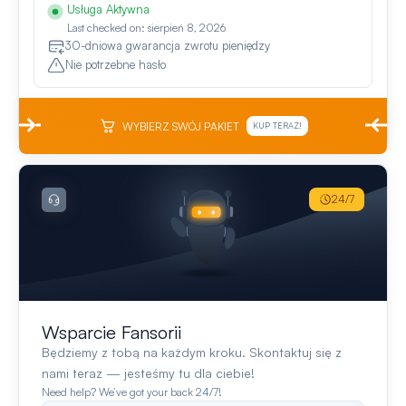
Usługa Aktywna
Last checked on: sierpień 8, 2026
30-dniowa gwarancja zwrotu pieniędzy
Nie potrzebne hasło
WYBIERZ SWÓJ PAKIET
KUP TERAZ!
24/7
Wsparcie Fansorii
Będziemy z tobą na każdym kroku. Skontaktuj się z
nami teraz — jesteśmy tu dla ciebie!
Need help? We’ve got your back 24/7!