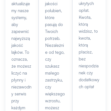
ukrytych
aktualizuje
jakości
opłat.
my nasze
polubień,
Kwota,
systemy,
które
którą
aby
pasują do
widzisz, to
zapewnić
Twoich
kwota,
najwyższą
potrzeb.
którą
jakość
Niezależni
płacisz,
lajków. To
e od tego,
bez
oznacza,
czy
niespodzia
że możesz
szukasz
nek czy
liczyć na
małego
dodatkowy
płynny i
zastrzyku,
ch opłat
niezawodn
czy
y serwis
większego
przy
wzrostu,
każdym
możesz