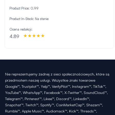
Product Price:
0.99
Product In-Stock:
Na stanie
Ocena redakcji:
4.89
Nie reprezentujemy żadnej z sieci społecznościowych, które są
przedmiotem naszej usługi. Wszystkie znaki towarowe
Google™, Trustpilot™, Yelp™, VerifyPilot™, Instagram™, TikTok™,
YouTube™, WhatsApp™, Facebook™, X-Twitter™, SoundCloud™,
Telegram™, Pinterest™, Likee™, Discord™, LinkedIn™,
Snapchat™, Twitch™, Spotify™, CoinMarketCap™, Shazam™,
Rumble™, Apple Music™, Audiomack™, Kick™, Threads™,