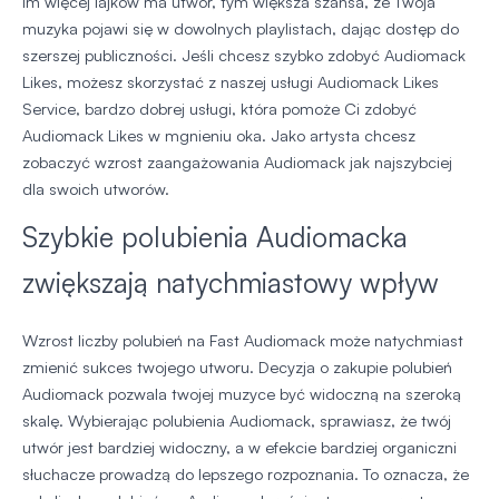
Im więcej lajków ma utwór, tym większa szansa, że Twoja
muzyka pojawi się w dowolnych playlistach, dając dostęp do
szerszej publiczności. Jeśli chcesz szybko zdobyć Audiomack
Likes, możesz skorzystać z naszej usługi Audiomack Likes
Service, bardzo dobrej usługi, która pomoże Ci zdobyć
Audiomack Likes w mgnieniu oka. Jako artysta chcesz
zobaczyć wzrost zaangażowania Audiomack jak najszybciej
dla swoich utworów.
Szybkie polubienia Audiomacka
zwiększają natychmiastowy wpływ
Wzrost liczby polubień na Fast Audiomack może natychmiast
zmienić sukces twojego utworu. Decyzja o zakupie polubień
Audiomack pozwala twojej muzyce być widoczną na szeroką
skalę. Wybierając polubienia Audiomack, sprawiasz, że twój
utwór jest bardziej widoczny, a w efekcie bardziej organiczni
słuchacze prowadzą do lepszego rozpoznania. To oznacza, że