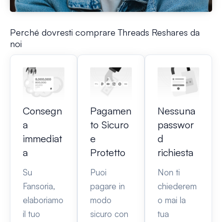
Perché dovresti comprare Threads Reshares da
noi
Consegn
Pagamen
Nessuna
a
to Sicuro
passwor
immediat
e
d
a
Protetto
richiesta
Su
Puoi
Non ti
Fansoria,
pagare in
chiederem
elaboriamo
modo
o mai la
il tuo
sicuro con
tua