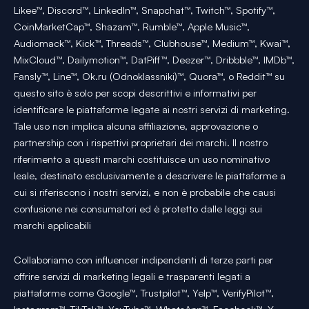
Likee™, Discord™, LinkedIn™, Snapchat™, Twitch™, Spotify™,
CoinMarketCap™, Shazam™, Rumble™, Apple Music™,
Audiomack™, Kick™, Threads™, Clubhouse™, Medium™, Kwai™,
MixCloud™, Dailymotion™, DatPiff™, Deezer™, Dribbble™, IMDb™,
Fansly™, Line™, Ok.ru (Odnoklassniki)™, Quora™, o Reddit™ su
questo sito è solo per scopi descrittivi e informativi per
identificare le piattaforme legate ai nostri servizi di marketing.
Tale uso non implica alcuna affiliazione, approvazione o
partnership con i rispettivi proprietari dei marchi. Il nostro
riferimento a questi marchi costituisce un uso nominativo
leale, destinato esclusivamente a descrivere le piattaforme a
cui si riferiscono i nostri servizi, e non è probabile che causi
confusione nei consumatori ed è protetto dalle leggi sui
marchi applicabili
Collaboriamo con influencer indipendenti di terze parti per
offrire servizi di marketing legali e trasparenti legati a
piattaforme come Google™, Trustpilot™, Yelp™, VerifyPilot™,