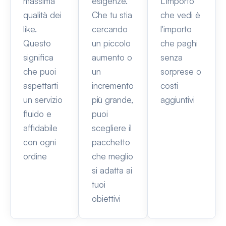
massima
esigenze.
L'importo
qualità dei
Che tu stia
che vedi è
like.
cercando
l'importo
Questo
un piccolo
che paghi
significa
aumento o
senza
che puoi
un
sorprese o
aspettarti
incremento
costi
un servizio
più grande,
aggiuntivi
fluido e
puoi
affidabile
scegliere il
con ogni
pacchetto
ordine
che meglio
si adatta ai
tuoi
obiettivi