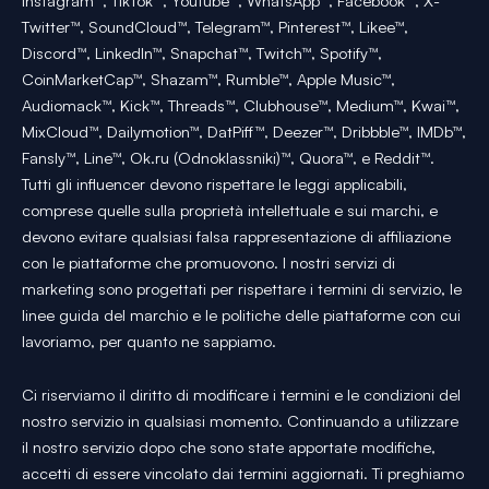
Instagram™, TikTok™, YouTube™, WhatsApp™, Facebook™, X-
Twitter™, SoundCloud™, Telegram™, Pinterest™, Likee™,
Discord™, LinkedIn™, Snapchat™, Twitch™, Spotify™,
CoinMarketCap™, Shazam™, Rumble™, Apple Music™,
Audiomack™, Kick™, Threads™, Clubhouse™, Medium™, Kwai™,
MixCloud™, Dailymotion™, DatPiff™, Deezer™, Dribbble™, IMDb™,
Fansly™, Line™, Ok.ru (Odnoklassniki)™, Quora™, e Reddit™.
Tutti gli influencer devono rispettare le leggi applicabili,
comprese quelle sulla proprietà intellettuale e sui marchi, e
devono evitare qualsiasi falsa rappresentazione di affiliazione
con le piattaforme che promuovono. I nostri servizi di
marketing sono progettati per rispettare i termini di servizio, le
linee guida del marchio e le politiche delle piattaforme con cui
lavoriamo, per quanto ne sappiamo.
Ci riserviamo il diritto di modificare i termini e le condizioni del
nostro servizio in qualsiasi momento. Continuando a utilizzare
il nostro servizio dopo che sono state apportate modifiche,
accetti di essere vincolato dai termini aggiornati. Ti preghiamo