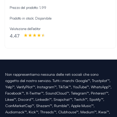
Prezzo del prodotto:
1.99
Prodotto in stock:
Disponibile
Valutazione dell'editor
4.47
Non rappresentiamo nessuna delle reti sociali che sono
oggetto del nostro servizio. Tutti i marchi Google™, Trustpilot™,
Yelp™, VerifyPilot™, Instagram™, TikTok™, YouTube™, WhatsApp™,
Facebook™, X-Twitter™, SoundCloud™, Telegram™, Pinterest™,
Likee™, Discord™, LinkedIn™, Snapchat™, Twitch™, Spotify™,
CoinMarketCap™, Shazam™, Rumble™, Apple Music™,
Audiomack™, Kick™, Threads™, Clubhouse™, Medium™, Kwai™,