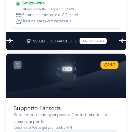
Servizio Attivo
Ultimo controllo il: Agosto 5, 2026
Garanzia di rimborso di 30 giorni
Nessuna password necessaria
SCEGLI IL TUO PACCHETTO
COMPRA ADESSO!
24/7
Supporto Fansoria
Saremo con te in ogni passo. Contattaci adesso
siamo qui per te
Need help? We’ve got your back 24/7!