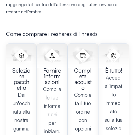
raggiungerà il centro dell’attenzione degli utenti invece di
restare nell’ombra.
Come comprare i reshares di Threads
Selezio
Fornire
Compl
È tutto!
na
inform
eta
Accedi
pacch
azioni
acquist
all'impat
etto
o
Compila
to
Dai
Comple
le tue
immedi
un'occh
ta il tuo
informa
ato
iata alla
ordine
zioni
sulla tua
nostra
con
per
selezio
gamma
opzioni
iniziare.