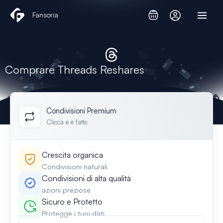
Vai
Fansoria
al
contenuto
Comprare Threads Reshares
Condivisioni Premium
Clicca e è fatto
Crescita organica
Condivisioni naturali
Condivisioni di alta qualità
azioni preziose
Sicuro e Protetto
Protegge i tuoi dati