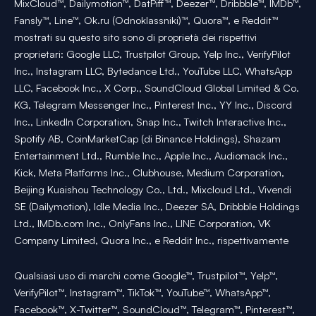
MixCloud™, Dailymotion™, DatPiff™, Deezer™, Dribbble™, IMDb™,
Fansly™, Line™, Ok.ru (Odnoklassniki)™, Quora™, e Reddit™
mostrati su questo sito sono di proprietà dei rispettivi
proprietari: Google LLC, Trustpilot Group, Yelp Inc., VerifyPilot
Inc., Instagram LLC, Bytedance Ltd., YouTube LLC, WhatsApp
LLC, Facebook Inc., X Corp., SoundCloud Global Limited & Co.
KG, Telegram Messenger Inc., Pinterest Inc., YY Inc., Discord
Inc., LinkedIn Corporation, Snap Inc., Twitch Interactive Inc.,
Spotify AB, CoinMarketCap (di Binance Holdings), Shazam
Entertainment Ltd., Rumble Inc., Apple Inc., Audiomack Inc.,
Kick, Meta Platforms Inc., Clubhouse, Medium Corporation,
Beijing Kuaishou Technology Co., Ltd., Mixcloud Ltd., Vivendi
SE (Dailymotion), Idle Media Inc., Deezer SA, Dribbble Holdings
Ltd., IMDb.com Inc., OnlyFans Inc., LINE Corporation, VK
Company Limited, Quora Inc., e Reddit Inc., rispettivamente
Qualsiasi uso di marchi come Google™, Trustpilot™, Yelp™,
VerifyPilot™, Instagram™, TikTok™, YouTube™, WhatsApp™,
Facebook™, X-Twitter™, SoundCloud™, Telegram™, Pinterest™,