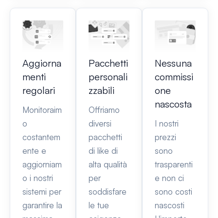
Aggiorna
Pacchetti
Nessuna
menti
personali
commissi
regolari
zzabili
one
nascosta
Monitoraim
Offriamo
o
diversi
I nostri
costantem
pacchetti
prezzi
ente e
di like di
sono
aggiorniam
alta qualità
trasparenti
o i nostri
per
e non ci
sistemi per
soddisfare
sono costi
garantire la
le tue
nascosti