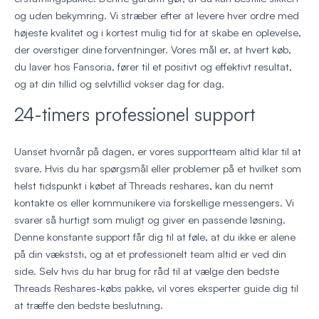
og uden bekymring. Vi stræber efter at levere hver ordre med
højeste kvalitet og i kortest mulig tid for at skabe en oplevelse,
der overstiger dine forventninger. Vores mål er, at hvert køb,
du laver hos Fansoria, fører til et positivt og effektivt resultat,
og at din tillid og selvtillid vokser dag for dag.
24-timers professionel support
Uanset hvornår på dagen, er vores supportteam altid klar til at
svare. Hvis du har spørgsmål eller problemer på et hvilket som
helst tidspunkt i købet af Threads reshares, kan du nemt
kontakte os eller kommunikere via forskellige messengers. Vi
svarer så hurtigt som muligt og giver en passende løsning.
Denne konstante support får dig til at føle, at du ikke er alene
på din vækststi, og at et professionelt team altid er ved din
side. Selv hvis du har brug for råd til at vælge den bedste
Threads Reshares-købs pakke, vil vores eksperter guide dig til
at træffe den bedste beslutning.