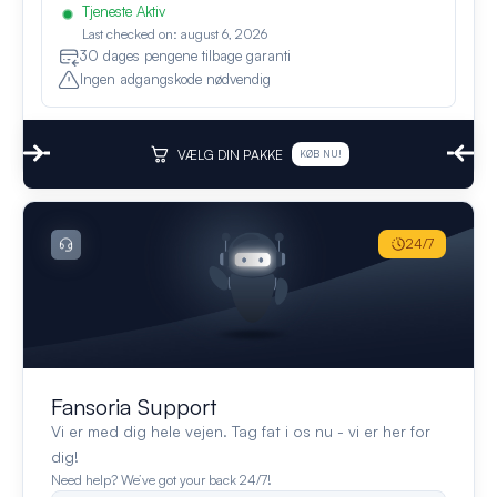
Tjeneste Aktiv
Last checked on: august 6, 2026
30 dages pengene tilbage garanti
Ingen adgangskode nødvendig
VÆLG DIN PAKKE
KØB NU!
24/7
Fansoria Support
Vi er med dig hele vejen. Tag fat i os nu - vi er her for
dig!
Need help? We’ve got your back 24/7!