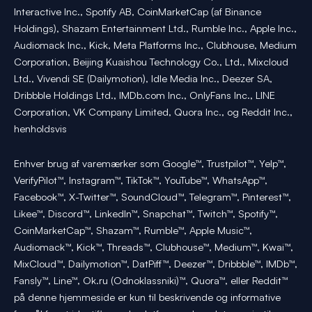
Interactive Inc., Spotify AB, CoinMarketCap (af Binance
Holdings), Shazam Entertainment Ltd., Rumble Inc., Apple Inc.,
Audiomack Inc., Kick, Meta Platforms Inc., Clubhouse, Medium
Corporation, Beijing Kuaishou Technology Co., Ltd., Mixcloud
Ltd., Vivendi SE (Dailymotion), Idle Media Inc., Deezer SA,
Dribbble Holdings Ltd., IMDb.com Inc., OnlyFans Inc., LINE
Corporation, VK Company Limited, Quora Inc., og Reddit Inc.,
henholdsvis
Enhver brug af varemærker som Google™, Trustpilot™, Yelp™,
VerifyPilot™, Instagram™, TikTok™, YouTube™, WhatsApp™,
Facebook™, X-Twitter™, SoundCloud™, Telegram™, Pinterest™,
Likee™, Discord™, LinkedIn™, Snapchat™, Twitch™, Spotify™,
CoinMarketCap™, Shazam™, Rumble™, Apple Music™,
Audiomack™, Kick™, Threads™, Clubhouse™, Medium™, Kwai™,
MixCloud™, Dailymotion™, DatPiff™, Deezer™, Dribbble™, IMDb™,
Fansly™, Line™, Ok.ru (Odnoklassniki)™, Quora™, eller Reddit™
på denne hjemmeside er kun til beskrivende og informative