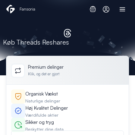
Gå
Fansoria
til
indholdet
Køb Threads Reshares
Premium delinger
Klik, og det er gjort
Organisk Vækst
Naturlige delinger
Høj Kvalitet Delinger
Værdifulde aktier
Sikker og tryg
Beskytter dine data