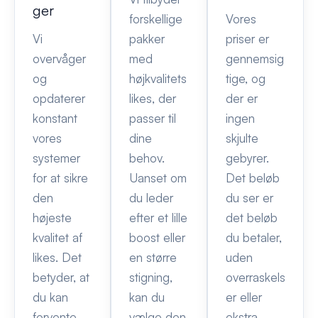
ger
forskellige
Vores
Vi
pakker
priser er
overvåger
med
gennemsig
og
højkvalitets
tige, og
opdaterer
likes, der
der er
konstant
passer til
ingen
vores
dine
skjulte
systemer
behov.
gebyrer.
for at sikre
Uanset om
Det beløb
den
du leder
du ser er
højeste
efter et lille
det beløb
kvalitet af
boost eller
du betaler,
likes. Det
en større
uden
betyder, at
stigning,
overraskels
du kan
kan du
er eller
forvente
vælge den
ekstra