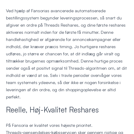
Ved hjælp af Fansorias avancerede automatiserede
bestillingssystem begynder leveringsprocessen, så snart du
afgiver en ordre på Threads Reshares, og dine første reshares
aktiveres normalt inden for de første få minutter. Denne
handlehastighed er afgørende for annoncekampagner eller
indhold, der kræver præcis timing. Jo hurtigere reshares
udføres, jo større er chancen for, at dit indlæg går viralt og
tiltrækker brugernes opmærksomhed. Denne hurtige proces
sender også et positivt signal til Threads-algoritmen om, at dit
indhold er værd at se. Selv i travle perioder overvåger vores
team systemets ydeevne, så der ikke er nogen forsinkelse i
leveringen af din ordre, og din shoppingoplevelse er altid
perfekt.
Reelle, Høj-Kvalitet Reshares
På Fansoria er kvalitet vores højeste prioritet.
Threads‑gensendelses‑købsservicen sker gennem rigtige og