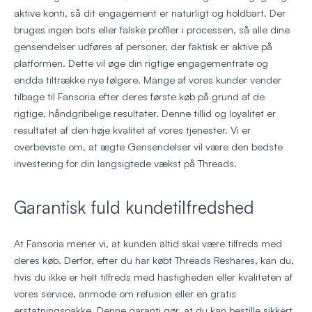
aktive konti, så dit engagement er naturligt og holdbart. Der
bruges ingen bots eller falske profiler i processen, så alle dine
gensendelser udføres af personer, der faktisk er aktive på
platformen. Dette vil øge din rigtige engagementrate og
endda tiltrække nye følgere. Mange af vores kunder vender
tilbage til Fansoria efter deres første køb på grund af de
rigtige, håndgribelige resultater. Denne tillid og loyalitet er
resultatet af den høje kvalitet af vores tjenester. Vi er
overbeviste om, at ægte Gensendelser vil være den bedste
investering for din langsigtede vækst på Threads.
Garantisk fuld kundetilfredshed
At Fansoria mener vi, at kunden altid skal være tilfreds med
deres køb. Derfor, efter du har købt Threads Reshares, kan du,
hvis du ikke er helt tilfreds med hastigheden eller kvaliteten af
vores service, anmode om refusion eller en gratis
erstatningspakke. Denne garanti gør, at du kan bestille sikkert