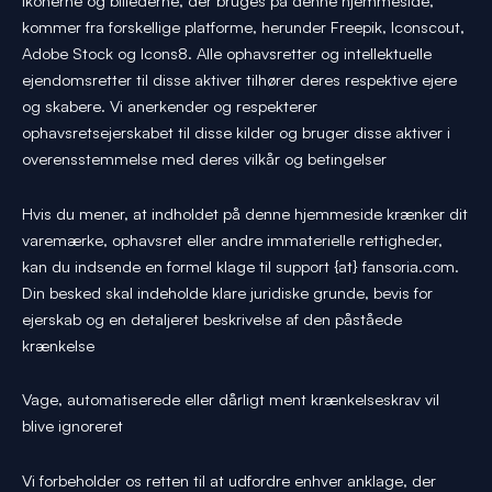
Ikonerne og billederne, der bruges på denne hjemmeside,
kommer fra forskellige platforme, herunder Freepik, Iconscout,
Adobe Stock og Icons8. Alle ophavsretter og intellektuelle
ejendomsretter til disse aktiver tilhører deres respektive ejere
og skabere. Vi anerkender og respekterer
ophavsretsejerskabet til disse kilder og bruger disse aktiver i
overensstemmelse med deres vilkår og betingelser
Hvis du mener, at indholdet på denne hjemmeside krænker dit
varemærke, ophavsret eller andre immaterielle rettigheder,
kan du indsende en formel klage til support {at} fansoria.com.
Din besked skal indeholde klare juridiske grunde, bevis for
ejerskab og en detaljeret beskrivelse af den påståede
krænkelse
Vage, automatiserede eller dårligt ment krænkelseskrav vil
blive ignoreret
Vi forbeholder os retten til at udfordre enhver anklage, der