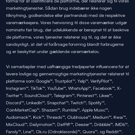
formål for at identificere de platforme, der relaterer sig til vores
marketingtjenester. Sådan brug indebærer ikke nogen
tilknytning, godkendelse eller partnerskab med de respektive
varemærkeejere. Vores henvisning til disse varemærker udgør
nominativ fair brug, der udelukkende er beregnet til at beskrive
de platforme, vores tjenester relaterer sig til, og det er ikke
sandsynligt, at det vil forårsage forvirring blandt forbrugerne
og er beskyttet under gældende varemærkelov.
Vi samarbejder med uafhængige tredjeparter influencere for at
levere lovlige og gennemsigtige marketingtjenester relateret til
platforme som Google™, Trustpilot™, Yelp™, VerifyPilot™,
Instagram™, TikTok™, YouTube™, WhatsApp™, Facebook™, X-
Twitter™, SoundCloud™, Telegram™, Pinterest™, Likee™,
Discord™, LinkedIn™, Snapchat™, Twitch™, Spotify™,
CoinMarketCap™, Shazam™, Rumble™, Apple Music™,
Audiomack™, Kick™, Threads™, Clubhouse™, Medium™, Kwai™,
MixCloud™, Dailymotion™, DatPiff™, Deezer™, Dribbble™, IMDb™,
Fansly™, Line™, Ok.ru (Odnoklassniki)™, Quora™, og Reddit™.