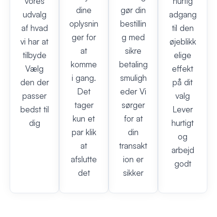
vores
hurtig
dine
gør din
udvalg
adgang
oplysnin
bestillin
af hvad
til den
ger for
g med
vi har at
øjeblikk
at
sikre
tilbyde
elige
komme
betaling
Vælg
effekt
i gang.
smuligh
den der
på dit
Det
eder Vi
passer
valg
tager
sørger
bedst til
Lever
kun et
for at
dig
hurtigt
par klik
din
og
at
transakt
arbejd
afslutte
ion er
godt
det
sikker