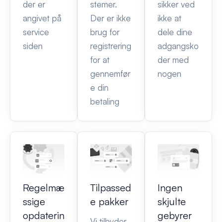
der er
stemer.
sikker ved
angivet på
Der er ikke
ikke at
service
brug for
dele dine
siden
registrering
adgangsko
for at
der med
gennemfør
nogen
e din
betaling
Regelmæ
Tilpassed
Ingen
ssige
e pakker
skjulte
opdaterin
gebyrer
Vi tilbyder