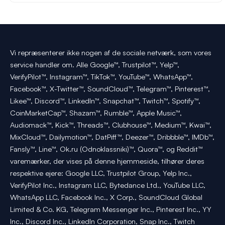
Vi repræsenterer ikke nogen af de sociale netværk, som vores
service handler om. Alle Google™, Trustpilot™, Yelp™,
VerifyPilot™, Instagram™, TikTok™, YouTube™, WhatsApp™,
Facebook™, X-Twitter™, SoundCloud™, Telegram™, Pinterest™,
Likee™, Discord™, LinkedIn™, Snapchat™, Twitch™, Spotify™,
CoinMarketCap™, Shazam™, Rumble™, Apple Music™,
Audiomack™, Kick™, Threads™, Clubhouse™, Medium™, Kwai™,
MixCloud™, Dailymotion™, DatPiff™, Deezer™, Dribbble™, IMDb™,
Fansly™, Line™, Ok.ru (Odnoklassniki)™, Quora™, og Reddit™
varemærker, der vises på denne hjemmeside, tilhører deres
respektive ejere: Google LLC, Trustpilot Group, Yelp Inc.,
VerifyPilot Inc., Instagram LLC, Bytedance Ltd., YouTube LLC,
WhatsApp LLC, Facebook Inc., X Corp., SoundCloud Global
Limited & Co. KG, Telegram Messenger Inc., Pinterest Inc., YY
Inc., Discord Inc., LinkedIn Corporation, Snap Inc., Twitch