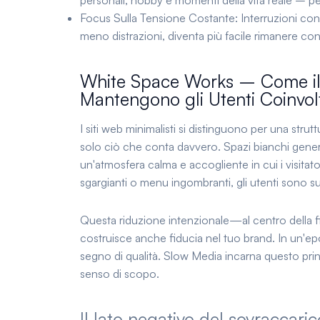
personali, hobby e momenti della vita reale – p
Focus Sulla Tensione Costante:
Interruzioni con
meno distrazioni, diventa più facile rimanere co
White Space Works – Come il M
Mantengono gli Utenti Coinvolt
I siti web minimalisti si distinguono per una strut
solo ciò che conta davvero. Spazi bianchi genero
un'atmosfera calma e accogliente in cui i visitato
sgargianti o menu ingombranti, gli utenti sono su
Questa riduzione intenzionale—al centro della fi
costruisce anche fiducia nel tuo brand. In un'e
segno di qualità. Slow Media incarna questo prin
senso di scopo.
Il lato negativo del sovraccaric