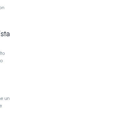
Con
sta
lto
no
me un
e