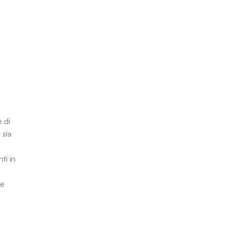
 di
 sia
ti in
 e