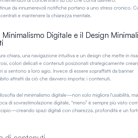
ermettendoti di concentrarti su ciò che conta davvero.
tinue da innumerevoli notifiche portano a uno stress cronico. 
ncentrati e mantenere la chiarezza mentale.
inimalismo Digitale e il Design Minimali
i
tura chiara, una navigazione intuitiva e un design che mette in risa
si, colori delicati e contenuti posizionati strategicamente crea
ri si sentono a loro agio. Invece di essere sopraffatti da banner
bito attratti da ciò che davvero importa: i contenuti.
losofia del minimalismo digitale—non solo migliora l'usabilità, ma
poca di sovrastimolazione digitale, “meno” è sempre più visto co
cipio—creando spazi digitali con chiarezza, profondità e un fort
o di contenuti