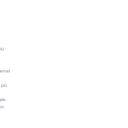
più
ternet
 più
ale.
mo