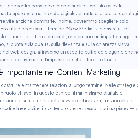
 ci si concentra consapevolmente sugli essenziali e si evita il
questo approccio nel mondo digitale: si tratta di usare la tecnolog
re vite anziché dominarle. Inoltre, dovremmo scegliere solo
ro utili e necessari. Il termine “Slow Media” si riferisce a una
tale – meno post, ma più mirati, che creano un impatto maggiore
si punta sulla qualità, sulla rilevanza e sulla chiarezza visiva.
 nel web design, attraverso un aspetto pulito ed elegante che 
nche positivamente l’impressione che il tuo sito lascia.
 è Importante nel Content Marketing
costruire e mantenere relazioni a lungo termine. Nelle strategie 
 ruolo chiave. In questo campo, il minimalismo digitale è
tenzione è su ciò che conta davvero: chiarezza, funzionalità e
delicati e linee pulite, il contenuto viene messo in primo piano – 