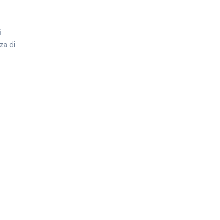
,
i
za di