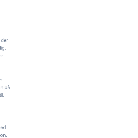
 der
ig,
er
en
gn på
ål.
med
ion,