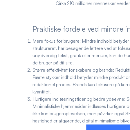
Cirka 210 millioner mennesker verden
Praktiske fordele ved mindre i
Mere fokus for brugere:
Mindre indhold betyder f
struktureret, har besøgende lettere ved at foku
unødvendig tekst, grafik eller menuer, kan de hu
de bruger på dit site.
Større effektivitet for skabere og brands:
Redukti
Færre stykker indhold betyder mindre produktio
redaktionel proces. Brands kan fokusere på kern
kvantitet.
Hurtigere indlæsningstider og bedre ydeevne:
Se
Minimalistiske hjemmesider indlæses hurtigere o
ikke kun brugeroplevelsen, men påvirker også SEO
hastighed er afgørende,
digital minimalisme
blive