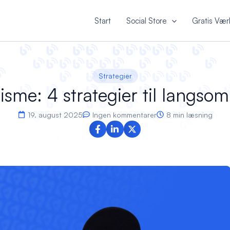
Start
Social Store
Gratis Vær
Strategier
isme: 4 strategier til langsom
19. august 2025
Ingen kommentarer
8 min læsning