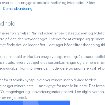
 over er afhængige af sociale medier og internettet. Kilde:
Demandvurdering
ndhold
ærre forstyrrelser. Når indholdet er bevidst reduceret og tydelig
sere på det, der betyder noget. I stedet for at kæmpe sig gennem
rtigt finde det, de leder efter—det øger både tilfredsheden og ti
on af indhold er ikke kun brugervenligt, men også ressourceeffek
nsindsats, lavere vedligeholdelsesomkostninger og en mere strøm
ebudskaber, kommunikere dem tydeligere og prioritere kvalitet o
t fra et teknisk synspunkt giver mindre indhold klare fordele.
g bruger mindre data—især vigtigt for mobile brugere. Det forbe
-rangeringer og konverteringsrater positivt. I en digital verden
r en nøglefordel.