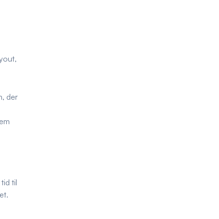
ayout,
m, der
dem
id til
et.