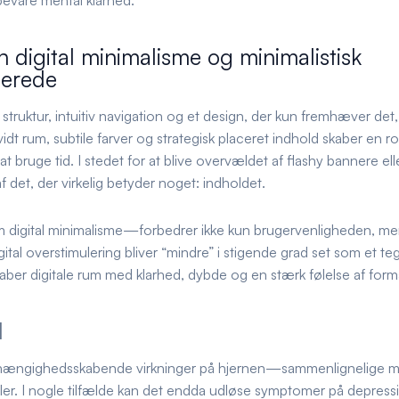
 bevare mental klarhed.
digital minimalisme og minimalistisk
gerede
 struktur, intuitiv navigation og et design, der kun fremhæver det,
t rum, subtile farver og strategisk placeret indhold skaber en rol
ruge tid. I stedet for at blive overvældet af flashy bannere ell
f det, der virkelig betyder noget: indholdet.
m digital minimalisme—forbedrer ikke kun brugervenligheden, m
igital overstimulering bliver “mindre” i stigende grad set som et te
aber digitale rum med klarhed, dybde og en stærk følelse af form
d
afhængighedsskabende virkninger på hjernen—sammenlignelige 
idler. I nogle tilfælde kan det endda udløse symptomer på depress