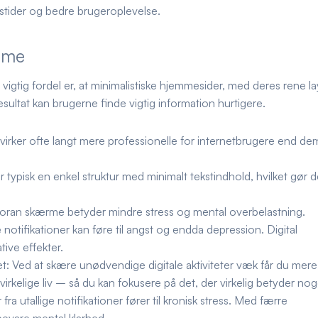
stider og bedre brugeroplevelse.
isme
 vigtig fordel er, at minimalistiske hjemmesider, med deres rene l
ultat kan brugerne finde vigtig information hurtigere.
virker ofte langt mere professionelle for internetbrugere end de
typisk en enkel struktur med minimalt tekstindhold, hvilket gør 
foran skærme betyder mindre stress og mental overbelastning.
otifikationer kan føre til angst og endda depression. Digital
ive effekter.
t:
Ved at skære unødvendige digitale aktiviteter væk får du mere t
virkelige liv – så du kan fokusere på det, der virkelig betyder nog
a utallige notifikationer fører til kronisk stress. Med færre