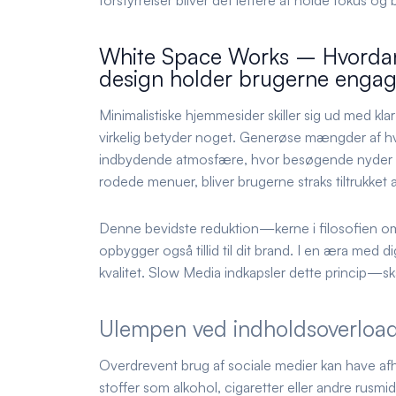
forstyrrelser bliver det lettere at holde fokus og
White Space Works – Hvordan 
design holder brugerne enga
Minimalistiske hjemmesider skiller sig ud med klar
virkelig betyder noget. Generøse mængder af hvid
indbydende atmosfære, hvor besøgende nyder at b
rodede menuer, bliver brugerne straks tiltrukket a
Denne bevidste reduktion—kerne i filosofien o
opbygger også tillid til dit brand. I en æra med d
kvalitet. Slow Media indkapsler dette princip—sk
Ulempen ved indholdsoverloa
Overdrevent brug af sociale medier kan have 
stoffer som alkohol, cigaretter eller andre rusm