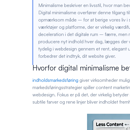
Minimalisme beskriver en livsstil, hvor man 
Digital minimalisme overfører denne tilgang ti
opmærksom måde – for at berige vores liv i 
værktøjer og platforme, der er virkelig værdi
deceleration i det digitale rum – færre, men m
producere nyt indhold hver dag, lægges der væ
tydelig i webdesign gennem et rent, elegant u
forbedrer det indtryk, dit website giver.
Hvorfor digital minimalisme be
indholdsmarkedsføring
giver virksomheder mulig
markedsføringsstrategier spiller content marketing
webdesign. Fokus er på det, der virkelig betyder 
subtile farver og rene linjer bliver indholdet fre