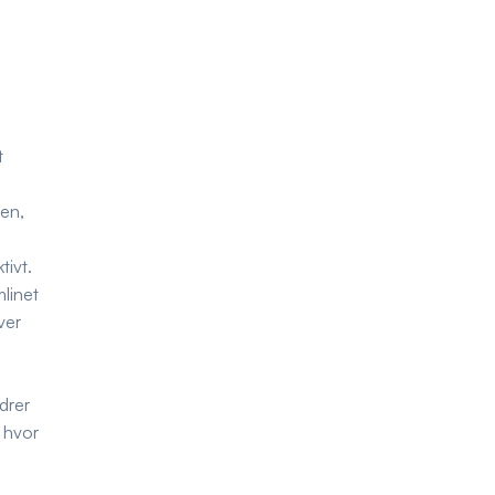
t
den,
tivt.
linet
ver
drer
, hvor