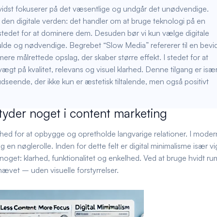
bevidst fokuserer på det væsentlige og undgår det unødvendige.
l den digitale verden: det handler om at bruge teknologi på en
stedet for at dominere dem. Desuden bør vi kun vælge digitale
fulde og nødvendige. Begrebet “Slow Media” refererer til en bevi
ere målrettede opslag, der skaber større effekt. I stedet for at
gt på kvalitet, relevans og visuel klarhed. Denne tilgang er isæ
dseende, der ikke kun er æstetisk tiltalende, men også positivt
tyder noget i content marketing
hed for at opbygge og opretholde langvarige relationer. I mode
 en nøglerolle. Inden for dette felt er digital minimalisme især vig
noget: klarhed, funktionalitet og enkelhed. Ved at bruge hvidt ru
mhævet – uden visuelle forstyrrelser.