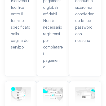
Riceverai i
pagament
account al
tuoi like
o globali
sicuro non
entro il
affidabili.
condividen
termine
Non è
do le tue
specificato
necessario
password
nella
registrarsi
con
pagina del
per
nessuno
servizio
completare
il
pagament
o