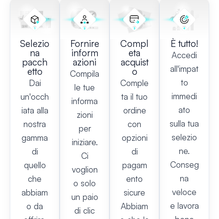
Selezio
Fornire
Compl
È tutto!
na
inform
eta
Accedi
pacch
azioni
acquist
all'impat
etto
o
Compila
to
Dai
Comple
le tue
immedi
un'occh
ta il tuo
informa
ato
iata alla
ordine
zioni
sulla tua
nostra
con
per
selezio
gamma
opzioni
iniziare.
ne.
di
di
Ci
Conseg
quello
pagam
voglion
na
che
ento
o solo
veloce
abbiam
sicure
un paio
e lavora
o da
Abbiam
di clic