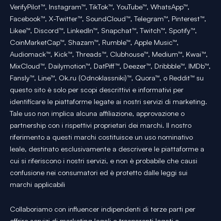
VerifyPilot™, Instagram™, TikTok™, YouTube™, WhatsApp™,
Facebook™, X-Twitter™, SoundCloud™, Telegram™, Pinterest™,
Likee™, Discord™, LinkedIn™, Snapchat™, Twitch™, Spotify™,
CoinMarketCap™, Shazam™, Rumble™, Apple Music™,
Audiomack™, Kick™, Threads™, Clubhouse™, Medium™, Kwai™,
MixCloud™, Dailymotion™, DatPiff™, Deezer™, Dribbble™, IMDb™,
Fansly™, Line™, Ok.ru (Odnoklassniki)™, Quora™, o Reddit™ su
questo sito è solo per scopi descrittivi e informativi per
identificare le piattaforme legate ai nostri servizi di marketing.
Tale uso non implica alcuna affiliazione, approvazione o
partnership con i rispettivi proprietari dei marchi. Il nostro
riferimento a questi marchi costituisce un uso nominativo
leale, destinato esclusivamente a descrivere le piattaforme a
cui si riferiscono i nostri servizi, e non è probabile che causi
confusione nei consumatori ed è protetto dalle leggi sui
marchi applicabili
Collaboriamo con influencer indipendenti di terze parti per
offrire servizi di marketing legali e trasparenti legati a