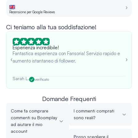
Recensione per Google Reviews
Re
Ci teniamo alla tua soddisfazione!
Esperienza incredibile!
Fantastica esperienza con Fansoria! Servizio rapido e
aumento istantaneo di follower.
Sarah L.
verificato
Domande Frequenti
Come fa comprare
I commenti comprati
commenti su Boomplay
sono reali?
ad aiutare il mio
account
Posso scegliere il