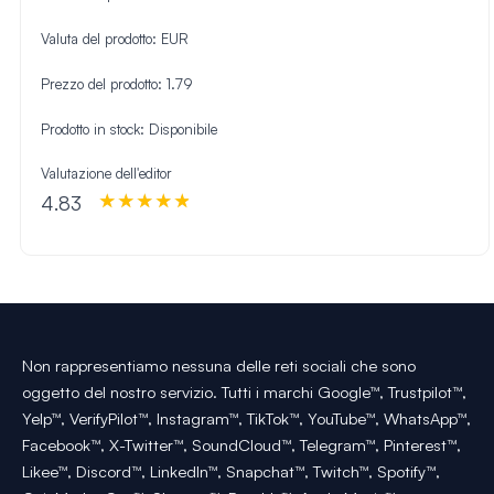
Valuta del prodotto:
EUR
Prezzo del prodotto:
1.79
Prodotto in stock:
Disponibile
Valutazione dell'editor
4.83
Non rappresentiamo nessuna delle reti sociali che sono
oggetto del nostro servizio. Tutti i marchi Google™, Trustpilot™,
Yelp™, VerifyPilot™, Instagram™, TikTok™, YouTube™, WhatsApp™,
Facebook™, X-Twitter™, SoundCloud™, Telegram™, Pinterest™,
Likee™, Discord™, LinkedIn™, Snapchat™, Twitch™, Spotify™,