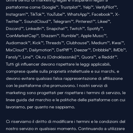
piattaforme come Google™, Trustpilot™, Yelp™, VerifyPilot™,
Instagram™, TikTok™, YouTube™, WhatsApp™, Facebook™, X-
Twitter™, SoundCloud™, Telegram™, Pinterest™, Likee™,
Discord™, LinkedIn™, Snapchat™, Twitch™, Spotify™,
CoinMarketCap™, Shazam™, Rumble™, Apple Music™,
Audiomack™, Kick™, Threads™, Clubhouse™, Medium™, Kwai™,
MixCloud™, Dailymotion™, DatPiff™, Deezer™, Dribbble™, IMDb™,
Fansly™, Line™, Ok.ru (Odnoklassniki)™, Quora™, e Reddit™.
Tutti gli influencer devono rispettare le leggi applicabili,
comprese quelle sulla proprietà intellettuale e sui marchi, e
devono evitare qualsiasi falsa rappresentazione di affiliazione
con le piattaforme che promuovono. I nostri servizi di
marketing sono progettati per rispettare i termini di servizio, le
linee guida del marchio e le politiche delle piattaforme con cui
lavoriamo, per quanto ne sappiamo.
Ci riserviamo il diritto di modificare i termini e le condizioni del
nostro servizio in qualsiasi momento. Continuando a utilizzare