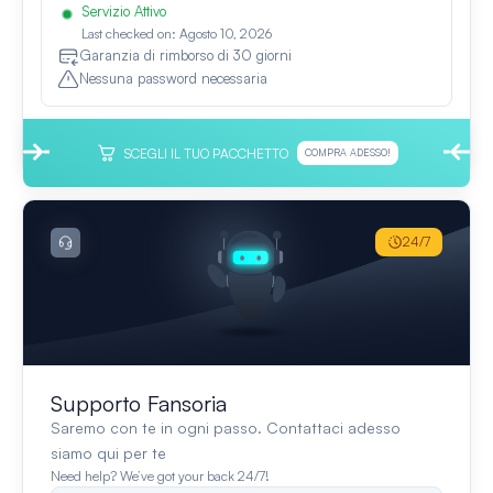
Servizio Attivo
Last checked on: Agosto 10, 2026
Garanzia di rimborso di 30 giorni
Nessuna password necessaria
SCEGLI IL TUO PACCHETTO
COMPRA ADESSO!
24/7
Supporto Fansoria
Saremo con te in ogni passo. Contattaci adesso
siamo qui per te
Need help? We’ve got your back 24/7!