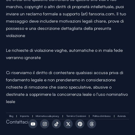
marchio, copyright o altri diritti di proprietà intellettuale, puoi
inviare un reclamo formale a supporto {at} fansoria.com. Il tuo
messaggio deve includere motivazioni legali chiare, prove di
possesso e una descrizione dettagliata della presunta
violazione
Le richieste di violazione vaghe, automatiche o in mala fede
verranno ignorate
Ci riserviamo il diritto di contestare qualsiasi accusa priva di
fondamento legale e non prenderemo in considerazione
richieste di rimozione che siano speculative, abusive o
destinate a sopprimere la concorrenza leale o l'uso nominativo
leale
Blog
Impronta
Informativa sulla privacy
Termini e Condizioni
Politica di rimborso
Azienda
Y
I
T
X
P
T
Contattaci
o
n
i
-
i
h
u
s
k
t
n
r
t
t
T
w
t
e