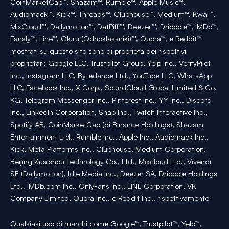
CoinMarketCap™, Shazam™, Rumble™, Apple Music™,
Audiomack™, Kick™, Threads™, Clubhouse™, Medium™, Kwai™,
MixCloud™, Dailymotion™, DatPiff™, Deezer™, Dribbble™, IMDb™,
Fansly™, Line™, Ok.ru (Odnoklassniki)™, Quora™, e Reddit™
mostrati su questo sito sono di proprietà dei rispettivi
proprietari: Google LLC, Trustpilot Group, Yelp Inc., VerifyPilot
Inc., Instagram LLC, Bytedance Ltd., YouTube LLC, WhatsApp
LLC, Facebook Inc., X Corp., SoundCloud Global Limited & Co.
KG, Telegram Messenger Inc., Pinterest Inc., YY Inc., Discord
Inc., LinkedIn Corporation, Snap Inc., Twitch Interactive Inc.,
Spotify AB, CoinMarketCap (di Binance Holdings), Shazam
Entertainment Ltd., Rumble Inc., Apple Inc., Audiomack Inc.,
Kick, Meta Platforms Inc., Clubhouse, Medium Corporation,
Beijing Kuaishou Technology Co., Ltd., Mixcloud Ltd., Vivendi
SE (Dailymotion), Idle Media Inc., Deezer SA, Dribbble Holdings
Ltd., IMDb.com Inc., OnlyFans Inc., LINE Corporation, VK
Company Limited, Quora Inc., e Reddit Inc., rispettivamente
Qualsiasi uso di marchi come Google™, Trustpilot™, Yelp™,