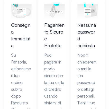
Consegn
Pagamen
Nessuna
a
to Sicuro
passwor
immediat
e
d
a
Protetto
richiesta
Su
Puoi
Non ti
Fansoria,
pagare in
chiederem
elaboriamo
modo
o mai la
il tuo
sicuro con
tua
ordine
la tua carta
password
subito
di credito
o dettagli
dopo
usando
personali.
l'acquisto.
sistemi di
Tieni il tuo