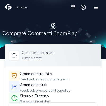
Vai
Fansoria
al
contenuto
Comprare Commenti BoomPlay
Commenti Premium
Clicca e è fatto
Commenti autentici
Feedback autentico dagli utenti
Commenti mirati
Feedback preciso per il pubblico
Sicuro e Protetto
Protegge i tuoi dati