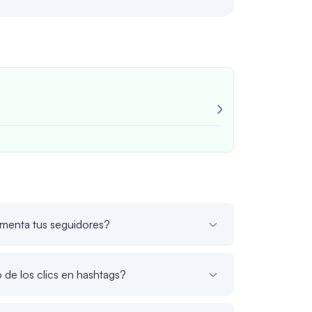
Revisión para 
¡Muy confiable
Siempre consi
Juan M
verif
umenta tus seguidores?
 de los clics en hashtags?