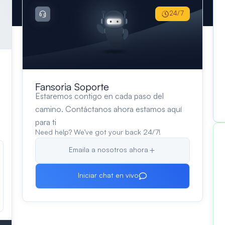
24/7
Fansoria Soporte
Estaremos contigo en cada paso del
camino. Contáctanos ahora estamos aquí
para ti
Need help? We’ve got your back 24/7!
Emaila a nosotros ahora
Iniciar chat en vivo