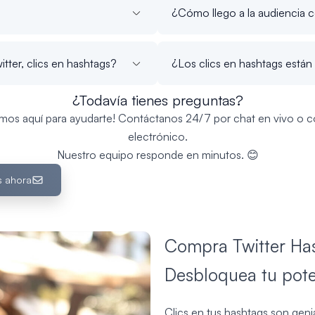
¿Cómo llego a la audiencia c
ter, clics en hashtags?
¿Los clics en hashtags están 
¿Todavía tienes preguntas?
amos aquí para ayudarte! Contáctanos 24/7 por chat en vivo o c
electrónico.
Nuestro equipo responde en minutos. 😊
s ahora
Compra Twitter Hash
Desbloquea tu pote
Clics en tus hashtags son geni