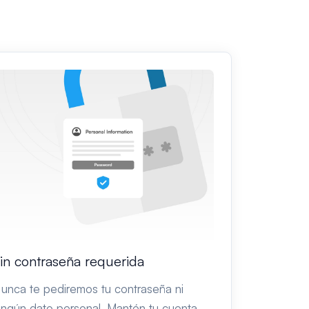
in contraseña requerida
unca te pediremos tu contraseña ni
ingún dato personal. Mantén tu cuenta