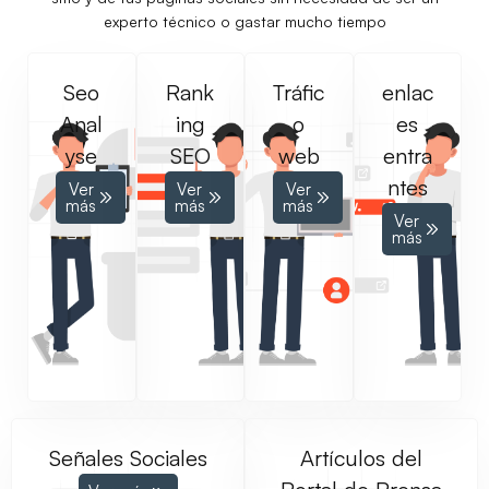
experto técnico o gastar mucho tiempo
Seo
Rank
Tráfic
enlac
Anal
ing
o
es
yse
SEO
web
entra
ntes
Ver
Ver
Ver
más
más
más
Ver
más
Señales Sociales
Artículos del