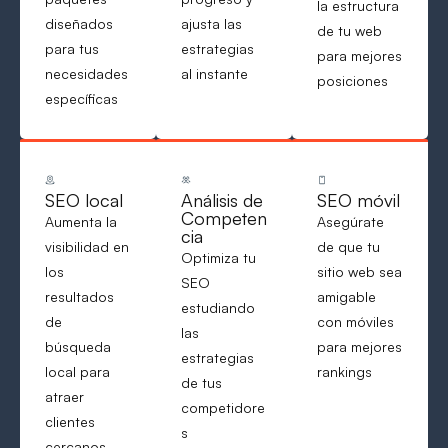
la estructura
diseñados
ajusta las
de tu web
para tus
estrategias
para mejores
necesidades
al instante
posiciones
específicas
SEO local
Análisis de
SEO móvil
Competen
Aumenta la
Asegúrate
cia
visibilidad en
de que tu
Optimiza tu
los
sitio web sea
SEO
resultados
amigable
estudiando
de
con móviles
las
búsqueda
para mejores
estrategias
local para
rankings
de tus
atraer
competidore
clientes
s
cercanos