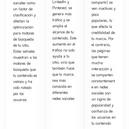
LinkedIn y
compartir) se
sociales como
Pinterest, se
ven inactivas y
un factor de
genera más
poco
clasificación y
tráfico y se
populares, lo
afectan la
amplía el
que afecta la
optimización
alcance de tu
credibilidad de
para motores
contenido. Este
tu marca. Por
de búsqueda
aumento en el
el contrario,
de tu sitio.
tráfico no solo
las páginas
Estas señales
ayuda a tu
que tienen
muestran a los
sitio, sino que
mucha
motores de
también hace
interacción y
búsqueda que
que tu marca
se comparten
tu contenido es
sea más
constantement
valioso y ha
conocida en
e en redes
sido notado
diferentes
sociales son
por los
redes sociales
un signo de
usuarios
popularidad y
confianza de
los usuarios en
tu contenido