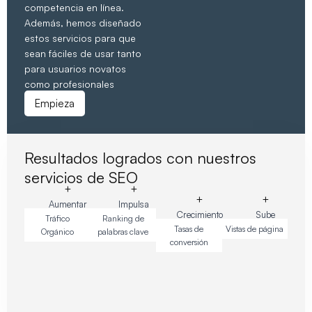
competencia en línea.
Además, hemos diseñado
estos servicios para que
sean fáciles de usar tanto
para usuarios novatos
como profesionales
Empieza
Resultados logrados con nuestros
servicios de SEO
+
+
+
+
Aumentar
Impulsa
Crecimiento
Sube
Tráfico
Ranking de
Tasas de
Vistas de página
Orgánico
palabras clave
conversión