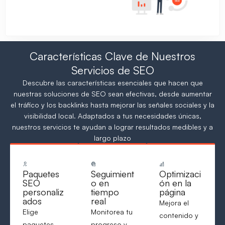
Características Clave de Nuestros
Servicios de SEO
Descubre las características esenciales que hacen que
nuestras soluciones de SEO sean efectivas, desde aumentar
el tráfico y los backlinks hasta mejorar las señales sociales y la
visibilidad local. Adaptados a tus necesidades únicas,
nuestros servicios te ayudan a lograr resultados medibles y a
largo plazo
Paquetes
Seguimient
Optimizaci
SEO
o en
ón en la
personaliz
tiempo
página
ados
real
Mejora el
Elige
Monitorea tu
contenido y
paquetes
progreso y