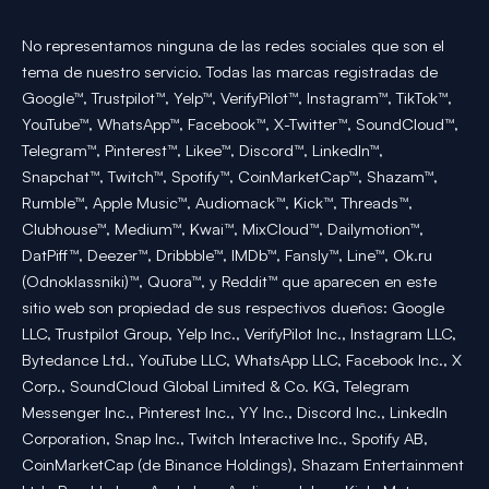
No representamos ninguna de las redes sociales que son el
tema de nuestro servicio. Todas las marcas registradas de
Google™, Trustpilot™, Yelp™, VerifyPilot™, Instagram™, TikTok™,
YouTube™, WhatsApp™, Facebook™, X-Twitter™, SoundCloud™,
Telegram™, Pinterest™, Likee™, Discord™, LinkedIn™,
Snapchat™, Twitch™, Spotify™, CoinMarketCap™, Shazam™,
Rumble™, Apple Music™, Audiomack™, Kick™, Threads™,
Clubhouse™, Medium™, Kwai™, MixCloud™, Dailymotion™,
DatPiff™, Deezer™, Dribbble™, IMDb™, Fansly™, Line™, Ok.ru
(Odnoklassniki)™, Quora™, y Reddit™ que aparecen en este
sitio web son propiedad de sus respectivos dueños: Google
LLC, Trustpilot Group, Yelp Inc., VerifyPilot Inc., Instagram LLC,
Bytedance Ltd., YouTube LLC, WhatsApp LLC, Facebook Inc., X
Corp., SoundCloud Global Limited & Co. KG, Telegram
Messenger Inc., Pinterest Inc., YY Inc., Discord Inc., LinkedIn
Corporation, Snap Inc., Twitch Interactive Inc., Spotify AB,
CoinMarketCap (de Binance Holdings), Shazam Entertainment