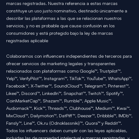
marcas registradas. Nuestra referencia a estas marcas
constituye un uso justo nominativo, destinado únicamente a
describir las plataformas a las que se relacionan nuestros
servicios, y no es probable que cause confusión en los
consumidores y está protegido bajo la ley de marcas
registradas aplicable
Colaboramos con influencers independientes de terceros para
ofrecer servicios de marketing legales y transparentes
relacionados con plataformas como Google™, Trustpilot™,
Yelp™, VerifyPilot™, Instagram™, TikTok™, YouTube™, WhatsApp™,
Facebook™, X-Twitter™, SoundCloud™, Telegram™, Pinterest™,
Likee™, Discord™, LinkedIn™, Snapchat™, Twitch™, Spotify™,
CoinMarketCap™, Shazam™, Rumble™, Apple Music™,
Audiomack™, Kick™, Threads™, Clubhouse™, Medium™, Kwai™,
MixCloud™, Dailymotion™, DatPiff™, Deezer™, Dribbble™, IMDb™,
Fansly™, Line™, Ok.ru (Odnoklassniki)™, Quora™ y Reddit™.
Todos los influencers deben cumplir con las leyes aplicables,
incluidas las de propiedad intelectual y marcas registradas, y