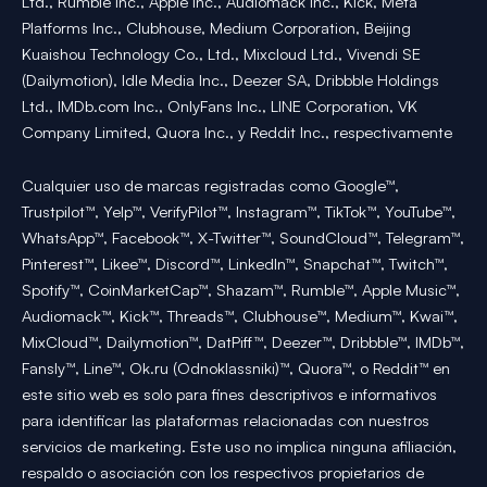
Ltd., Rumble Inc., Apple Inc., Audiomack Inc., Kick, Meta
Platforms Inc., Clubhouse, Medium Corporation, Beijing
Kuaishou Technology Co., Ltd., Mixcloud Ltd., Vivendi SE
(Dailymotion), Idle Media Inc., Deezer SA, Dribbble Holdings
Ltd., IMDb.com Inc., OnlyFans Inc., LINE Corporation, VK
Company Limited, Quora Inc., y Reddit Inc., respectivamente
Cualquier uso de marcas registradas como Google™,
Trustpilot™, Yelp™, VerifyPilot™, Instagram™, TikTok™, YouTube™,
WhatsApp™, Facebook™, X-Twitter™, SoundCloud™, Telegram™,
Pinterest™, Likee™, Discord™, LinkedIn™, Snapchat™, Twitch™,
Spotify™, CoinMarketCap™, Shazam™, Rumble™, Apple Music™,
Audiomack™, Kick™, Threads™, Clubhouse™, Medium™, Kwai™,
MixCloud™, Dailymotion™, DatPiff™, Deezer™, Dribbble™, IMDb™,
Fansly™, Line™, Ok.ru (Odnoklassniki)™, Quora™, o Reddit™ en
este sitio web es solo para fines descriptivos e informativos
para identificar las plataformas relacionadas con nuestros
servicios de marketing. Este uso no implica ninguna afiliación,
respaldo o asociación con los respectivos propietarios de