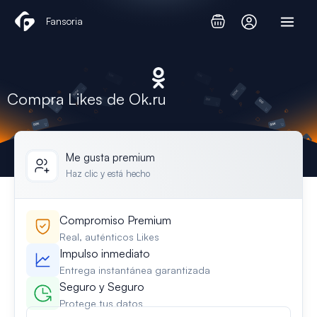
Ir
Fansoria
al
contenido
Compra Likes de Ok.ru
Me gusta premium
Haz clic y está hecho
Compromiso Premium
Real, auténticos Likes
Impulso inmediato
Entrega instantánea garantizada
Seguro y Seguro
Protege tus datos