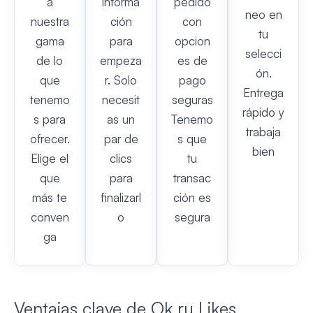
a
informa
pedido
neo en
nuestra
ción
con
tu
gama
para
opcion
selecci
de lo
empeza
es de
ón.
que
r. Solo
pago
Entrega
tenemo
necesit
seguras
rápido y
s para
as un
Tenemo
trabaja
ofrecer.
par de
s que
bien
Elige el
clics
tu
que
para
transac
más te
finalizarl
ción es
conven
o
segura
ga
Ventajas clave de Ok.ru Likes