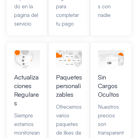
do en la
para
s con
página del
completar
nadie
servicio
tu pago
Actualiza
Paquetes
Sin
ciones
personali
Cargos
Regulare
zables
Ocultos
s
Ofrecemos
Nuestros
Siempre
varios
precios
estamos
paquetes
son
monitorean
de likes de
transparent