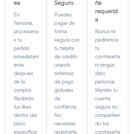
ea
Seguro
ña
requerid
En
Puedes
a
Fansoria,
pagar de
procesamo
forma
Nunca te
s tu
segura con
pediremos
pedido
tu tarjeta
tu
inmediatam
de crédito
contraseña
ente
usando
ni ningún
después
sistemas
dato
de la
de pago
personal.
compra.
globales
Mantén tu
Recibirás
de
cuenta
tus likes
confianza.
segura no
dentro del
No
compartien
plazo
necesitas
do tus
especifica
registrarte
contraseña