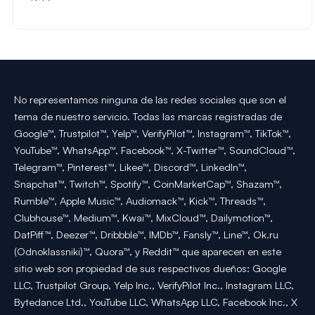
No representamos ninguna de las redes sociales que son el
tema de nuestro servicio. Todas las marcas registradas de
Google™, Trustpilot™, Yelp™, VerifyPilot™, Instagram™, TikTok™,
YouTube™, WhatsApp™, Facebook™, X-Twitter™, SoundCloud™,
Telegram™, Pinterest™, Likee™, Discord™, LinkedIn™,
Snapchat™, Twitch™, Spotify™, CoinMarketCap™, Shazam™,
Rumble™, Apple Music™, Audiomack™, Kick™, Threads™,
Clubhouse™, Medium™, Kwai™, MixCloud™, Dailymotion™,
DatPiff™, Deezer™, Dribbble™, IMDb™, Fansly™, Line™, Ok.ru
(Odnoklassniki)™, Quora™, y Reddit™ que aparecen en este
sitio web son propiedad de sus respectivos dueños: Google
LLC, Trustpilot Group, Yelp Inc., VerifyPilot Inc., Instagram LLC,
Bytedance Ltd., YouTube LLC, WhatsApp LLC, Facebook Inc., X