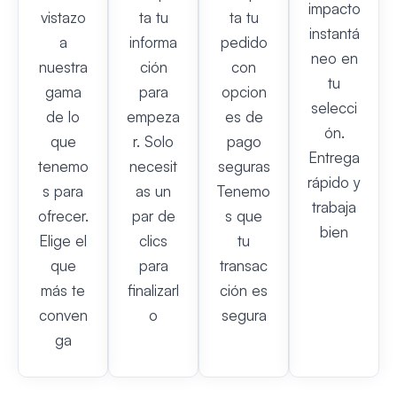
impacto
vistazo
ta tu
ta tu
instantá
a
informa
pedido
neo en
nuestra
ción
con
tu
gama
para
opcion
selecci
de lo
empeza
es de
ón.
que
r. Solo
pago
Entrega
tenemo
necesit
seguras
rápido y
s para
as un
Tenemo
trabaja
ofrecer.
par de
s que
bien
Elige el
clics
tu
que
para
transac
más te
finalizarl
ción es
conven
o
segura
ga