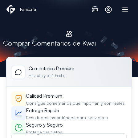
Ir
Fansoria
al
contenido
Comprar Comentarios de Kwai
Comentarios Premium
Haz clic y está hecho
Calidad Premium
Consigue comentarios que importan y son reales
Entrega Rápida
Resultados instantáneos para tus videos
Seguro y Seguro
Protege tus datos