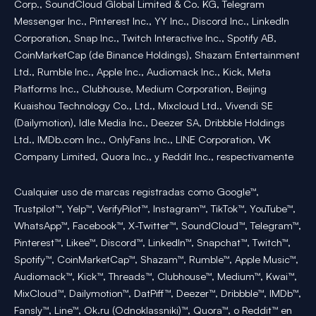
Corp., SoundCloud Global Limited & Co. KG, Telegram
Messenger Inc., Pinterest Inc., YY Inc., Discord Inc., LinkedIn
Corporation, Snap Inc., Twitch Interactive Inc., Spotify AB,
CoinMarketCap (de Binance Holdings), Shazam Entertainment
Ltd., Rumble Inc., Apple Inc., Audiomack Inc., Kick, Meta
Platforms Inc., Clubhouse, Medium Corporation, Beijing
Kuaishou Technology Co., Ltd., Mixcloud Ltd., Vivendi SE
(Dailymotion), Idle Media Inc., Deezer SA, Dribbble Holdings
Ltd., IMDb.com Inc., OnlyFans Inc., LINE Corporation, VK
Company Limited, Quora Inc., y Reddit Inc., respectivamente
Cualquier uso de marcas registradas como Google™,
Trustpilot™, Yelp™, VerifyPilot™, Instagram™, TikTok™, YouTube™,
WhatsApp™, Facebook™, X-Twitter™, SoundCloud™, Telegram™,
Pinterest™, Likee™, Discord™, LinkedIn™, Snapchat™, Twitch™,
Spotify™, CoinMarketCap™, Shazam™, Rumble™, Apple Music™,
Audiomack™, Kick™, Threads™, Clubhouse™, Medium™, Kwai™,
MixCloud™, Dailymotion™, DatPiff™, Deezer™, Dribbble™, IMDb™,
Fansly™, Line™, Ok.ru (Odnoklassniki)™, Quora™, o Reddit™ en