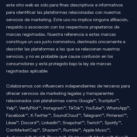
este sitio web es solo para fines descriptivos e informativos
para identificar las plataformas relacionadas con nuestros
servicios de marketing. Este uso no implica ninguna afiliación,
respaldo o asociación con los respectivos propietarios de
marcas registradas. Nuestra referencia a estas marcas
constituye un uso justo nominativo, destinado únicamente a
describir las plataformas a las que se relacionan nuestros
servicios, y no es probable que cause confusión en los
consumidores y está protegido bajo la ley de marcas
registradas aplicable
Colaboramos con influencers independientes de terceros para
ofrecer servicios de marketing legales y transparentes
relacionados con plataformas como Google™, Trustpilot™,
Yelp™, VerifyPilot™, Instagram™, TikTok™, YouTube™, WhatsApp™,
Facebook™, X-Twitter™, SoundCloud™, Telegram™, Pinterest™,
Likee™, Discord™, LinkedIn™, Snapchat™, Twitch™, Spotify™,
CoinMarketCap™, Shazam™, Rumble™, Apple Music™,