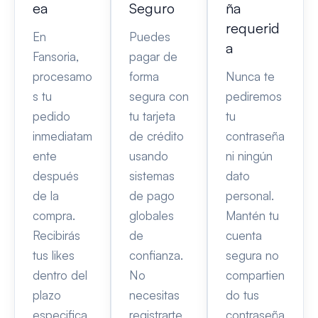
ea
Seguro
ña
requerid
En
Puedes
a
Fansoria,
pagar de
procesamo
forma
Nunca te
s tu
segura con
pediremos
pedido
tu tarjeta
tu
inmediatam
de crédito
contraseña
ente
usando
ni ningún
después
sistemas
dato
de la
de pago
personal.
compra.
globales
Mantén tu
Recibirás
de
cuenta
tus likes
confianza.
segura no
dentro del
No
compartien
plazo
necesitas
do tus
especifica
registrarte
contraseña