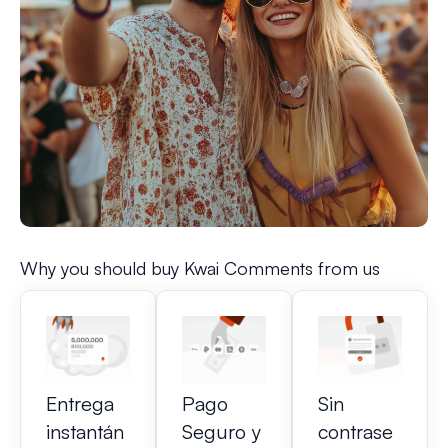
Why you should buy Kwai Comments from us
Entrega
Pago
Sin
instantán
Seguro y
contrase