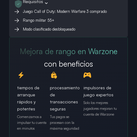
Requisitos
Juego Call of Duty: Modern Warfare 3 comprado
Rango militar 55+
Modo clasificado desbloqueado
Mejora de rango en Warzone
con beneficios
tiempos de
procesamiento
impulsores de
arranque
de
juego expertos
rápidos y
transacciones
Solo los mejores
potentes
seguras
jugadores mejoran tu
cuenta de Warzone
Comenzamos a
Tus pagos se
impulsar tu cuenta
procesan con la
en minutos
máxima seguridad