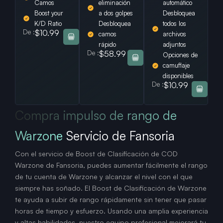
Camos
eliminación
automático
Boost your
a dos golpes
Desbloquea
K/D Ratio
Desbloquea
todos los
De :
$10.99
camos
archivos
rápido
adjuntos
De :
$58.99
Opciones de
camuflaje
disponibles
De :
$10.99
Compra impulso de rango de
Warzone
Servicio de Fansoria
Con el servicio de Boost de Clasificación de COD
Warzone de Fansoria, puedes aumentar fácilmente el rango
de tu cuenta de Warzone y alcanzar el nivel con el que
siempre has soñado. El Boost de Clasificación de Warzone
te ayuda a subir de rango rápidamente sin tener que pasar
horas de tiempo y esfuerzo. Usando una amplia experiencia
y altas habilidades, nuestro equipo profesional mejorará tu