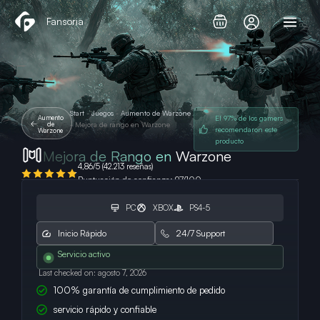
Ir
Fansoria
al
contenido
Start
-
Juegos
-
Aumento de Warzone
Aumento
El 97% de los gamers
de
-
Mejora de rango en Warzone
recomendaron este
Warzone
producto
Mejora de Rango en
Warzone
4,86/5 (42.213 reseñas)
Puntuación de confianza: 97/100
PC
XBOX
PS4-5
Inicio Rápido
24/7 Support
Servicio activo
Last checked on: agosto 7, 2026
100% garantía de cumplimiento de pedido
servicio rápido y confiable