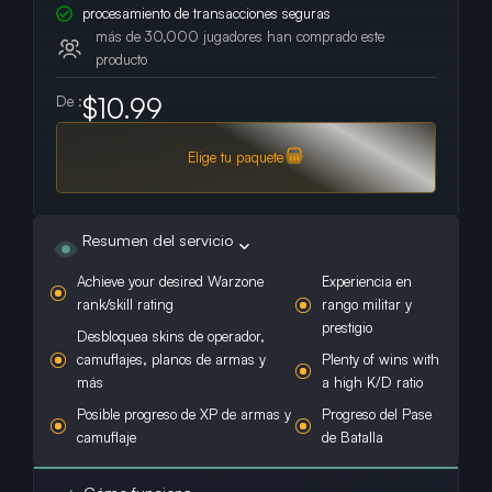
procesamiento de transacciones seguras
más de 30,000 jugadores han comprado este
producto
$10.99
De :
Elige tu paquete
Resumen del servicio
Achieve your desired Warzone
Experiencia en
rank/skill rating
rango militar y
prestigio
Desbloquea skins de operador,
camuflajes, planos de armas y
Plenty of wins with
más
a high K/D ratio
Posible progreso de XP de armas y
Progreso del Pase
camuflaje
de Batalla