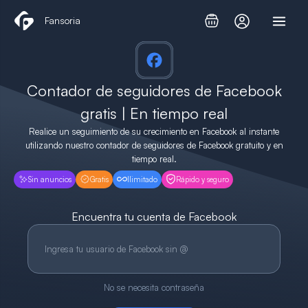
Ir
Fansoria
al
contenido
Contador de seguidores de Facebook
gratis | En tiempo real
Realice un seguimiento de su crecimiento en Facebook al instante
utilizando nuestro contador de seguidores de Facebook gratuito y en
tiempo real.
Sin anuncios
Gratis
Ilimitado
Rápido y seguro
Encuentra tu cuenta de Facebook
N
o
m
b
r
No se necesita contraseña
e