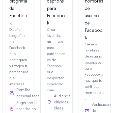
biografía
captions
nombres
de
para
de
Faceboo
Faceboo
usuario
k
k
de
Diseña
Crea
Faceboo
biografías
leyendas
k
de
atractivas
Genera
Facebook
para
nombres
que
publicacion
de usuario
destaquen
es de
pegajosos
y reflejen tu
Facebook
para
personalida
que
Facebook y
d e
despierten
haz que tu
intereses.
conversaci
perfil sea
Plantillas
ones.
memorable
personalizadas
Audiencia-
.
dirigidas
Sugerencias
Verificación
ideas
basadas en
de