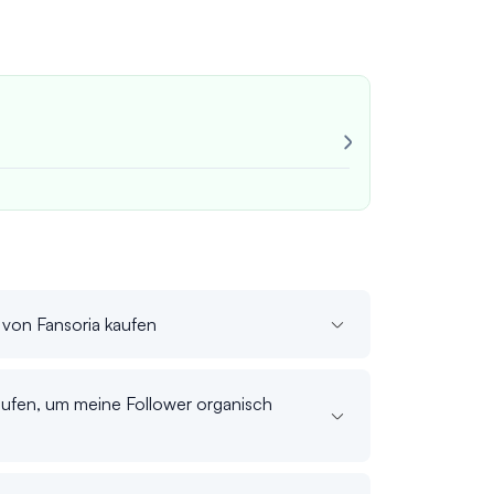
Sehr zuverläs
Immer beständ
John M.
verif
 von Fansoria kaufen
kaufen, um meine Follower organisch