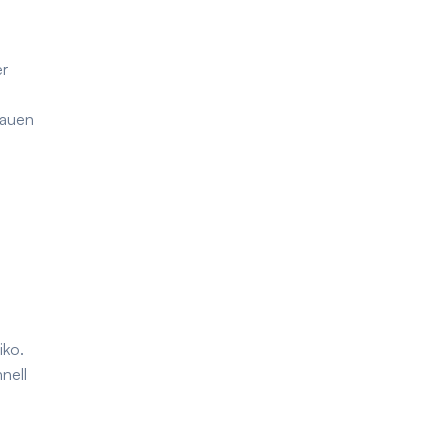
er
bauen
iko.
nell