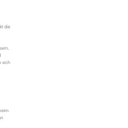
kt die
sern.
d
n sich
 beim
nn