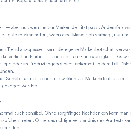
as echten Reputationsschaden anrichten.
en – aber nur, wenn er zur Markenidentität passt. Andernfalls wir
ie Leute merken sofort, wenn eine Marke sich verbiegt, nur um
inem Trend anzupassen, kann die eigene Markenbotschaft verwäs
arke verliert an Klarheit – und damit an Glaubwürdigkeit. Das wir
gruppe oder im Produktangebot nicht ankommt. In dem Fall fühle
bunden.
r Sensibilität: nur Trends, die wirklich zur Markenidentität und
ht gezogen werden.
e
anchmal auch sensibel. Ohne sorgfältiges Nachdenken kann man
ttnäpfchen treten. Ohne das richtige Verständnis des Kontexts ka
he münden.