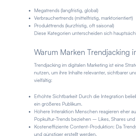
Megatrends
(langfristig, global)
Verbrauchertrends
(mittelfristig, marktorientiert)
Produkttrends
(kurzfristig, oft saisonal)
Diese Kategorien unterscheiden sich hauptsächli
Warum Marken Trendjacking im
Trendjacking im digitalen Marketing ist eine Stra
nutzen, um ihre Inhalte relevanter, sichtbarer u
vielfältig:
Erhöhte Sichtbarkeit
Durch die Integration beli
ein größeres Publikum.
Höhere Interaktion
Menschen reagieren eher auf I
Popkultur-Trends beziehen – Likes, Shares und
Kosteneffiziente Content-Produktion:
Da Trends
und günstiger erstellt werden.