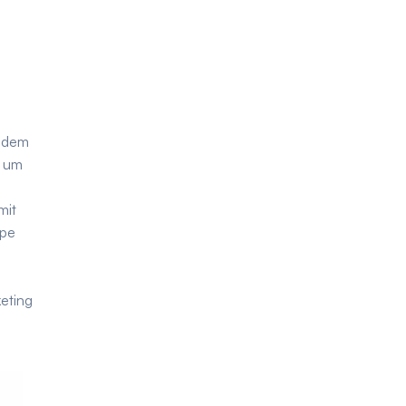
g dem
t um
mit
ype
keting