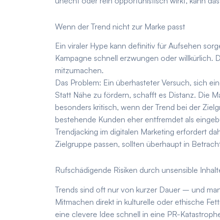
unecht oder rein opportunistisch wirkt, kann d
Wenn der Trend nicht zur Marke passt
Ein viraler Hype kann definitiv für Aufsehen sorg
Kampagne schnell erzwungen oder willkürlich. D
mitzumachen.
Das Problem: Ein überhasteter Versuch, sich e
Statt Nähe zu fördern, schafft es Distanz. Die M
besonders kritisch, wenn der Trend bei der Ziel
bestehende Kunden eher entfremdet als einge
Trendjacking im digitalen Marketing erfordert dahe
Zielgruppe passen, sollten überhaupt in Betrac
Rufschädigende Risiken durch unsensible Inhalt
Trends sind oft nur von kurzer Dauer – und m
Mitmachen direkt in kulturelle oder ethische Fe
eine clevere Idee schnell in eine PR-Katastrop