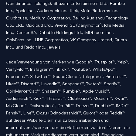
(von Binance Holdings), Shazam Entertainment Ltd., Rumble
Inc., Apple Inc., Audiomack Inc., Kick, Meta Platforms Inc.,
Clubhouse, Medium Corporation, Beijing Kuaishou Technology
Co., Ltd., Mixcloud Ltd., Vivendi SE (Dailymotion), Idle Media
Inc., Deezer SA, Dribbble Holdings Ltd., IMDb.com Inc.,
OnlyFans Inc., LINE Corporation, VK Company Limited, Quora
Inc., und Reddit Inc., jeweils
Jede Verwendung von Marken wie Google™, Trustpilot™, Yelp™,
VerifyPilot™, Instagram™, TikTok™, YouTube™, WhatsApp™,
Facebook™, X-Twitter™, SoundCloud™, Telegram™, Pinterest™,
Likee™, Discord™, LinkedIn™, Snapchat™, Twitch™, Spotify™,
CoinMarketCap™, Shazam™, Rumble™, Apple Music™,
Audiomack™, Kick™, Threads™, Clubhouse™, Medium™, Kwai™,
MixCloud™, Dailymotion™, DatPiff™, Deezer™, Dribbble™, IMDb™,
Fansly™, Line™, Ok.ru (Odnoklassniki)™, Quora™ oder Reddit™
auf dieser Website dient nur zu beschreibenden und
informativen Zwecken, um die Plattformen zu identifizieren, die
mit unseren Marketingdiensten verbunden sind. Eine solche