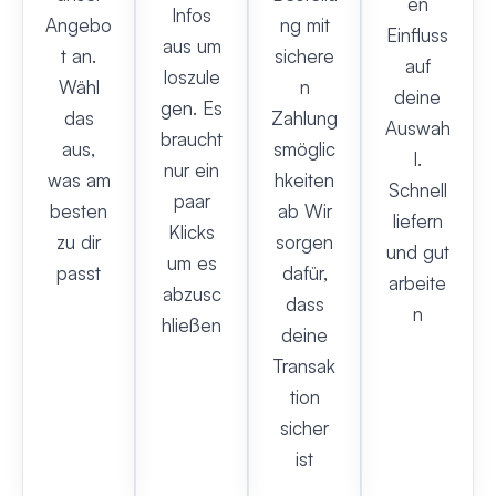
en
Infos
Angebo
ng mit
Einfluss
aus um
t an.
sichere
auf
loszule
Wähl
n
deine
gen. Es
das
Zahlung
Auswah
braucht
aus,
smöglic
l.
nur ein
was am
hkeiten
Schnell
paar
besten
ab Wir
liefern
Klicks
zu dir
sorgen
und gut
um es
passt
dafür,
arbeite
abzusc
dass
n
hließen
deine
Transak
tion
sicher
ist