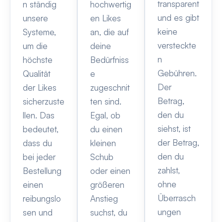
transparent
n ständig
hochwertig
und es gibt
unsere
en Likes
keine
Systeme,
an, die auf
versteckte
um die
deine
n
höchste
Bedürfniss
Gebühren.
Qualität
e
Der
der Likes
zugeschnit
Betrag,
sicherzuste
ten sind.
den du
llen. Das
Egal, ob
siehst, ist
bedeutet,
du einen
der Betrag,
dass du
kleinen
den du
bei jeder
Schub
zahlst,
Bestellung
oder einen
ohne
einen
größeren
Überrasch
reibungslo
Anstieg
ungen
sen und
suchst, du