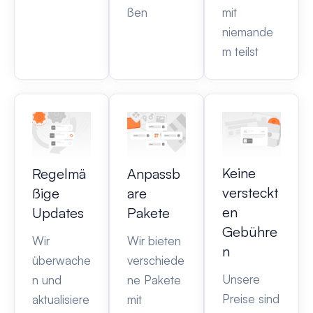
ßen
mit
niemande
m teilst
Keine
Regelmä
Anpassb
versteckt
ßige
are
en
Updates
Pakete
Gebühre
Wir
Wir bieten
n
überwache
verschiede
Unsere
n und
ne Pakete
Preise sind
aktualisiere
mit