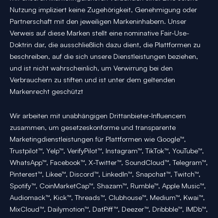
Nutzung impliziert keine Zugehörigkeit, Genehmigung oder
Partnerschaft mit den jeweiligen Markeninhabern. Unser
Verweis auf diese Marken stellt eine nominative Fair-Use-
Doktrin dar, die ausschließlich dazu dient, die Plattformen zu
beschreiben, auf die sich unsere Dienstleistungen beziehen,
und ist nicht wahrscheinlich, um Verwirrung bei den
Verbrauchern zu stiften und ist unter dem geltenden
Markenrecht geschützt
Wir arbeiten mit unabhängigen Drittanbieter-Influencern
zusammen, um gesetzeskonforme und transparente
Marketingdienstleistungen für Plattformen wie Google™,
Trustpilot™, Yelp™, VerifyPilot™, Instagram™, TikTok™, YouTube™,
WhatsApp™, Facebook™, X-Twitter™, SoundCloud™, Telegram™,
Pinterest™, Likee™, Discord™, LinkedIn™, Snapchat™, Twitch™,
Spotify™, CoinMarketCap™, Shazam™, Rumble™, Apple Music™,
Audiomack™, Kick™, Threads™, Clubhouse™, Medium™, Kwai™,
MixCloud™, Dailymotion™, DatPiff™, Deezer™, Dribbble™, IMDb™,