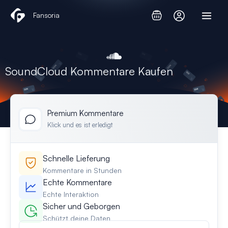
Zum
Fansoria
Inhalt
springen
SoundCloud Kommentare Kaufen
Premium Kommentare
Klick und es ist erledigt
Schnelle Lieferung
Kommentare in Stunden
Echte Kommentare
Echte Interaktion
Sicher und Geborgen
Schützt deine Daten