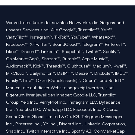
Wir vertreten keine der sozialen Netzwerke, die Gegenstand
unseres Services sind. Alle Google™, Trustpilot™, Yelp™,
VerifyPilot™, Instagram™, TikTok™, YouTube™, WhatsApp™,
Facebook™, X-Twitter™, SoundCloud™, Telegram™, Pinterest™,
Likee™, Discord™, LinkedIn™, Snapchat™, Twitch™, Spotify™,
CoinMarketCap™, Shazam™, Rumble™, Apple Music™,
Audiomack™, Kick™, Threads™, Clubhouse™, Medium™, Kwai™,
MixCloud™, Dailymotion™, DatPiff™, Deezer™, Dribbble™, IMDb™,
Fansly™, Line™, Ok.ru (Odnoklassniki)™, Quora™, und Reddit™
Marken, die auf dieser Website angezeigt werden, sind
Eigentum ihrer jeweiligen Inhaber: Google LLC, Trustpilot
Group, Yelp Inc., VerifyPilot Inc., Instagram LLC, Bytedance
Ltd., YouTube LLC, WhatsApp LLC, Facebook Inc., X Corp.,
SoundCloud Global Limited & Co. KG, Telegram Messenger
Inc., Pinterest Inc., YY Inc., Discord Inc., LinkedIn Corporation,
Snap Inc., Twitch Interactive Inc., Spotify AB, CoinMarketCap