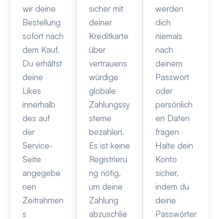
wir deine
sicher mit
werden
Bestellung
deiner
dich
sofort nach
Kreditkarte
niemals
dem Kauf.
über
nach
Du erhältst
vertrauens
deinem
deine
würdige
Passwort
Likes
globale
oder
innerhalb
Zahlungssy
persönlich
des auf
steme
en Daten
der
bezahlen.
fragen
Service-
Es ist keine
Halte dein
Seite
Registrieru
Konto
angegebe
ng nötig,
sicher,
nen
um deine
indem du
Zeitrahmen
Zahlung
deine
s
abzuschlie
Passwörter