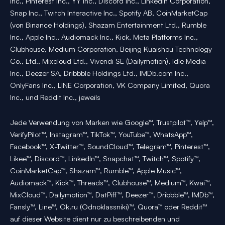
Inc., Pinterest Inc., YY Inc., Discord Inc., LinkedIn Corporation,
Snap Inc., Twitch Interactive Inc., Spotify AB, CoinMarketCap
(von Binance Holdings), Shazam Entertainment Ltd., Rumble
Inc., Apple Inc., Audiomack Inc., Kick, Meta Platforms Inc.,
Clubhouse, Medium Corporation, Beijing Kuaishou Technology
Co., Ltd., Mixcloud Ltd., Vivendi SE (Dailymotion), Idle Media
Inc., Deezer SA, Dribbble Holdings Ltd., IMDb.com Inc.,
OnlyFans Inc., LINE Corporation, VK Company Limited, Quora
Inc., und Reddit Inc., jeweils
Jede Verwendung von Marken wie Google™, Trustpilot™, Yelp™,
VerifyPilot™, Instagram™, TikTok™, YouTube™, WhatsApp™,
Facebook™, X-Twitter™, SoundCloud™, Telegram™, Pinterest™,
Likee™, Discord™, LinkedIn™, Snapchat™, Twitch™, Spotify™,
CoinMarketCap™, Shazam™, Rumble™, Apple Music™,
Audiomack™, Kick™, Threads™, Clubhouse™, Medium™, Kwai™,
MixCloud™, Dailymotion™, DatPiff™, Deezer™, Dribbble™, IMDb™,
Fansly™, Line™, Ok.ru (Odnoklassniki)™, Quora™ oder Reddit™
auf dieser Website dient nur zu beschreibenden und