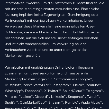
informativen Zwecken, um die Plattformen zu identifizieren, die
mit unseren Marketingdiensten verbunden sind. Eine solche
Nutzung impliziert keine Zugehörigkeit, Genehmigung oder
Partnerschaft mit den jeweiligen Markeninhabern. Unser
Verweis auf diese Marken stellt eine nominative Fair-Use-
Doktrin dar, die ausschließlich dazu dient, die Plattformen zu
beschreiben, auf die sich unsere Dienstleistungen beziehen,
und ist nicht wahrscheinlich, um Verwirrung bei den
Verbrauchern zu stiften und ist unter dem geltenden
Markenrecht geschützt
Wir arbeiten mit unabhängigen Drittanbieter-Influencern
zusammen, um gesetzeskonforme und transparente
Marketingdienstleistungen für Plattformen wie Google™,
Trustpilot™, Yelp™, VerifyPilot™, Instagram™, TikTok™, YouTube™,
WhatsApp™, Facebook™, X-Twitter™, SoundCloud™, Telegram™,
Pinterest™, Likee™, Discord™, LinkedIn™, Snapchat™, Twitch™,
Spotify™, CoinMarketCap™, Shazam™, Rumble™, Apple Music™,
Audiomack™, Kick™, Threads™, Clubhouse™, Medium™, Kwai™,