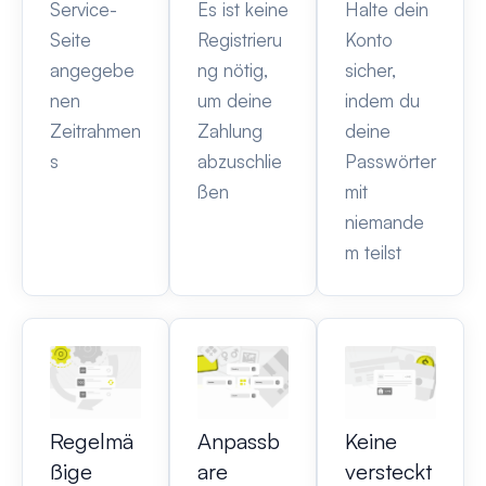
Service-
Es ist keine
Halte dein
Seite
Registrieru
Konto
angegebe
ng nötig,
sicher,
nen
um deine
indem du
Zeitrahmen
Zahlung
deine
s
abzuschlie
Passwörter
ßen
mit
niemande
m teilst
Regelmä
Anpassb
Keine
ßige
are
versteckt