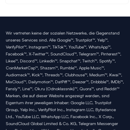
Wir vertreten keine der sozialen Netzwerke, die Gegenstand
unseres Services sind. Alle Google™, Trustpilot™, Yelp™,
VerifyPilot™, Instagram™, TikTok™, YouTube™, WhatsApp™,
Facebook™, X-Twitter™, SoundCloud™, Telegram™, Pinterest™,
Likee™, Discord™, LinkedIn™, Snapchat™, Twitch™, Spotify™,
CoinMarketCap™, Shazam™, Rumble™, Apple Music™,
Audiomack™, Kick™, Threads™, Clubhouse™, Medium™, Kwai™,
MixCloud™, Dailymotion™, DatPiff™, Deezer™, Dribbble™, IMDb™,
Fansly™, Line™, Ok.ru (Odnoklassniki)™, Quora™, und Reddit™
Marken, die auf dieser Website angezeigt werden, sind
Eigentum ihrer jeweiligen Inhaber: Google LLC, Trustpilot
Group, Yelp Inc., VerifyPilot Inc., Instagram LLC, Bytedance
Ltd., YouTube LLC, WhatsApp LLC, Facebook Inc., X Corp.,
SoundCloud Global Limited & Co. KG, Telegram Messenger