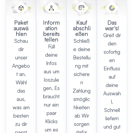
Paket
Inform
Kauf
Das
auswä
ation
abschli
war's!
hlen
bereits
eßen
Greif dir
tellen
Schau
Schließ
den
Füll
dir
e deine
sofortig
deine
unser
Bestellu
en
Infos
Angebo
ng mit
Einfluss
aus um
t an.
sichere
auf
loszule
Wähl
n
deine
gen. Es
das
Zahlung
Auswah
braucht
aus,
smöglic
l.
nur ein
was am
hkeiten
Schnell
paar
besten
ab Wir
liefern
Klicks
zu dir
sorgen
und gut
um es
passt
dafür,