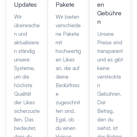
Updates
Pakete
en
Gebühre
Wir
Wir bieten
n
überwache
verschiede
n und
ne Pakete
Unsere
aktualisiere
mit
Preise sind
n ständig
hochwertig
transparent
unsere
en Likes
und es gibt
Systeme,
an, die auf
keine
um die
deine
versteckte
höchste
Bedürfniss
n
Qualität
e
Gebühren.
der Likes
zugeschnit
Der
sicherzuste
ten sind.
Betrag,
llen. Das
Egal, ob
den du
bedeutet,
du einen
siehst, ist
dass du
kleinen
der Betrag,