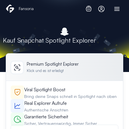
Zum
Fansoria
Inhalt
springen
Kauf Snapchat Spotlight Explorer
Premium Spotlight Explorer
Klick und es ist erledigt
Viral Spotlight Boost
Bring deine Snaps schnell in Spotlight nach oben
Real Explorer Aufrufe
Authentische Ansichten
Garantierte Sicherheit
Sicher, Vertrauenswürdig, Immer Sicher