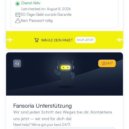
Dienst Aktiv
Last checked on: August 8, 2026
30-Tage-Geld-zurück-Garantie
Kein Passwort nötig
WÄHLE DEIN PAKET
KAUF JETZT!
24/7
Fansoria Unterstützung
Wir sind jeden Schritt des Weges bei dir. Kontaktiere
uns jetzt – wir sind für dich da!
Need help? We’ve got your back 24/7!