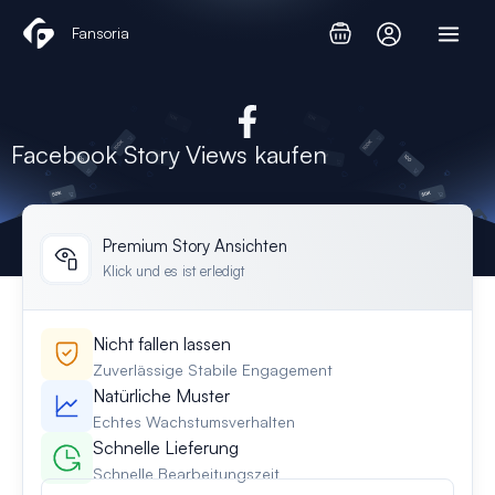
Zum
Fansoria
Inhalt
springen
Facebook Story Views kaufen
Premium Story Ansichten
Klick und es ist erledigt
Nicht fallen lassen
Zuverlässige Stabile Engagement
Natürliche Muster
Echtes Wachstumsverhalten
Schnelle Lieferung
Schnelle Bearbeitungszeit