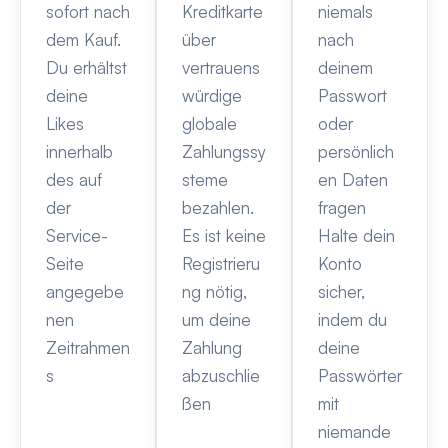
sofort nach
Kreditkarte
niemals
dem Kauf.
über
nach
Du erhältst
vertrauens
deinem
deine
würdige
Passwort
Likes
globale
oder
innerhalb
Zahlungssy
persönlich
des auf
steme
en Daten
der
bezahlen.
fragen
Service-
Es ist keine
Halte dein
Seite
Registrieru
Konto
angegebe
ng nötig,
sicher,
nen
um deine
indem du
Zeitrahmen
Zahlung
deine
s
abzuschlie
Passwörter
ßen
mit
niemande