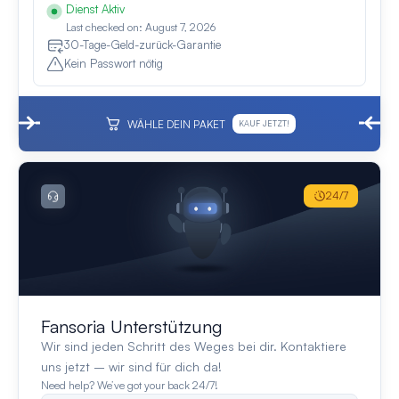
Dienst Aktiv
Last checked on: August 7, 2026
30-Tage-Geld-zurück-Garantie
Kein Passwort nötig
WÄHLE DEIN PAKET
KAUF JETZT!
24/7
Fansoria Unterstützung
Wir sind jeden Schritt des Weges bei dir. Kontaktiere
uns jetzt – wir sind für dich da!
Need help? We’ve got your back 24/7!