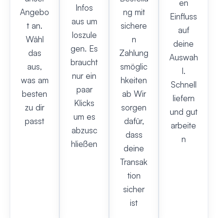
en
Infos
Angebo
ng mit
Einfluss
aus um
t an.
sichere
auf
loszule
Wähl
n
deine
gen. Es
das
Zahlung
Auswah
braucht
aus,
smöglic
l.
nur ein
was am
hkeiten
Schnell
paar
besten
ab Wir
liefern
Klicks
zu dir
sorgen
und gut
um es
passt
dafür,
arbeite
abzusc
dass
n
hließen
deine
Transak
tion
sicher
ist