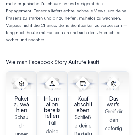
mehr organische Zuschauer an und steigerst das
Engagement. Fansoria liefert echte, schnelle Views, um deine
Präsenz zu stärken und dir zu helfen, mühelos zu wachsen.
Verpass nicht die Chance, deine Sichtbarkeit zu verbessern –
fang noch heute mit Fansoria an und sieh den Unterschied
vorher und nachher!
Wie man Facebook Story Aufrufe kauft
Paket
Inform
Kauf
Das
auswä
ation
abschli
war's!
hlen
bereits
eßen
Greif dir
tellen
Schau
Schließ
den
Füll
dir
e deine
sofortig
deine
unser
Bestellu