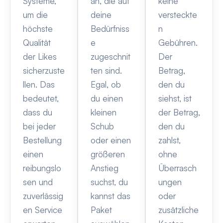
Systeme,
an, die auf
keine
um die
deine
versteckte
höchste
Bedürfniss
n
Qualität
e
Gebühren.
der Likes
zugeschnit
Der
sicherzuste
ten sind.
Betrag,
llen. Das
Egal, ob
den du
bedeutet,
du einen
siehst, ist
dass du
kleinen
der Betrag,
bei jeder
Schub
den du
Bestellung
oder einen
zahlst,
einen
größeren
ohne
reibungslo
Anstieg
Überrasch
sen und
suchst, du
ungen
zuverlässig
kannst das
oder
en Service
Paket
zusätzliche