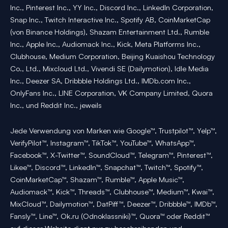
Inc., Pinterest Inc., YY Inc., Discord Inc., LinkedIn Corporation,
Snap Inc., Twitch Interactive Inc., Spotify AB, CoinMarketCap
(von Binance Holdings), Shazam Entertainment Ltd., Rumble
Inc., Apple Inc., Audiomack Inc., Kick, Meta Platforms Inc.,
Clubhouse, Medium Corporation, Beijing Kuaishou Technology
Co., Ltd., Mixcloud Ltd., Vivendi SE (Dailymotion), Idle Media
Inc., Deezer SA, Dribbble Holdings Ltd., IMDb.com Inc.,
OnlyFans Inc., LINE Corporation, VK Company Limited, Quora
Inc., und Reddit Inc., jeweils
Jede Verwendung von Marken wie Google™, Trustpilot™, Yelp™,
VerifyPilot™, Instagram™, TikTok™, YouTube™, WhatsApp™,
Facebook™, X-Twitter™, SoundCloud™, Telegram™, Pinterest™,
Likee™, Discord™, LinkedIn™, Snapchat™, Twitch™, Spotify™,
CoinMarketCap™, Shazam™, Rumble™, Apple Music™,
Audiomack™, Kick™, Threads™, Clubhouse™, Medium™, Kwai™,
MixCloud™, Dailymotion™, DatPiff™, Deezer™, Dribbble™, IMDb™,
Fansly™, Line™, Ok.ru (Odnoklassniki)™, Quora™ oder Reddit™