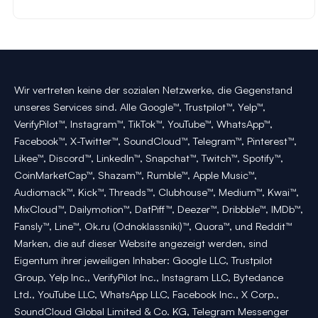
Wir vertreten keine der sozialen Netzwerke, die Gegenstand
unseres Services sind. Alle Google™, Trustpilot™, Yelp™,
VerifyPilot™, Instagram™, TikTok™, YouTube™, WhatsApp™,
Facebook™, X-Twitter™, SoundCloud™, Telegram™, Pinterest™,
Likee™, Discord™, LinkedIn™, Snapchat™, Twitch™, Spotify™,
CoinMarketCap™, Shazam™, Rumble™, Apple Music™,
Audiomack™, Kick™, Threads™, Clubhouse™, Medium™, Kwai™,
MixCloud™, Dailymotion™, DatPiff™, Deezer™, Dribbble™, IMDb™,
Fansly™, Line™, Ok.ru (Odnoklassniki)™, Quora™, und Reddit™
Marken, die auf dieser Website angezeigt werden, sind
Eigentum ihrer jeweiligen Inhaber: Google LLC, Trustpilot
Group, Yelp Inc., VerifyPilot Inc., Instagram LLC, Bytedance
Ltd., YouTube LLC, WhatsApp LLC, Facebook Inc., X Corp.,
SoundCloud Global Limited & Co. KG, Telegram Messenger