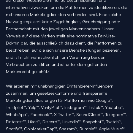
auf dieser Website dient nur zu beschreibenden und
informativen Zwecken, um die Plattformen zu identifizieren, die
mit unseren Marketingdiensten verbunden sind. Eine solche
Nutzung impliziert keine Zugehörigkeit, Genehmigung oder
Partnerschaft mit den jeweiligen Markeninhabern. Unser
Verweis auf diese Marken stellt eine nominative Fair-Use-
Doktrin dar, die ausschließlich dazu dient, die Plattformen zu
beschreiben, auf die sich unsere Dienstleistungen beziehen,
und ist nicht wahrscheinlich, um Verwirrung bei den
Verbrauchern zu stiften und ist unter dem geltenden
Markenrecht geschützt
Wir arbeiten mit unabhängigen Drittanbieter-Influencern
zusammen, um gesetzeskonforme und transparente
Marketingdienstleistungen für Plattformen wie Google™,
Trustpilot™, Yelp™, VerifyPilot™, Instagram™, TikTok™, YouTube™,
WhatsApp™, Facebook™, X-Twitter™, SoundCloud™, Telegram™,
Pinterest™, Likee™, Discord™, LinkedIn™, Snapchat™, Twitch™,
Spotify™, CoinMarketCap™, Shazam™, Rumble™, Apple Music™,