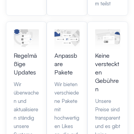
m teilst
Regelmä
Anpassb
Keine
ßige
are
versteckt
Updates
Pakete
en
Gebühre
Wir
Wir bieten
n
überwache
verschiede
n und
ne Pakete
Unsere
aktualisiere
mit
Preise sind
n ständig
hochwertig
transparent
unsere
en Likes
und es gibt