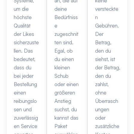
Systeme,
an, die auf
keine
um die
deine
versteckte
höchste
Bedürfniss
n
Qualität
e
Gebühren.
der Likes
zugeschnit
Der
sicherzuste
ten sind.
Betrag,
llen. Das
Egal, ob
den du
bedeutet,
du einen
siehst, ist
dass du
kleinen
der Betrag,
bei jeder
Schub
den du
Bestellung
oder einen
zahlst,
einen
größeren
ohne
reibungslo
Anstieg
Überrasch
sen und
suchst, du
ungen
zuverlässig
kannst das
oder
en Service
Paket
zusätzliche