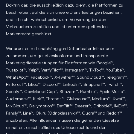
Doktrin dar, die ausschließlich dazu dient, die Plattformen zu
beschreiben, auf die sich unsere Dienstleistungen beziehen,
und ist nicht wahrscheinlich, um Verwirrung bei den
Verbrauchern zu stiften und ist unter dem geltenden
Markenrecht geschützt
Wir arbeiten mit unabhängigen Drittanbieter-Influencern
zusammen, um gesetzeskonforme und transparente
Marketingdienstleistungen für Plattformen wie Google™,
Trustpilot™, Yelp™, VerifyPilot™, Instagram™, TikTok™, YouTube™,
WhatsApp™, Facebook™, X-Twitter™, SoundCloud™, Telegram™,
Pinterest™, Likee™, Discord™, LinkedIn™, Snapchat™, Twitch™,
Spotify™, CoinMarketCap™, Shazam™, Rumble™, Apple Music™,
Audiomack™, Kick™, Threads™, Clubhouse™, Medium™, Kwai™,
MixCloud™, Dailymotion™, DatPiff™, Deezer™, Dribbble™, IMDb™,
Fansly™, Line™, Ok.ru (Odnoklassniki)™, Quora™ und Reddit™
anzubieten. Alle Influencer müssen die geltenden Gesetze
einhalten, einschließlich des Urheberrechts und der