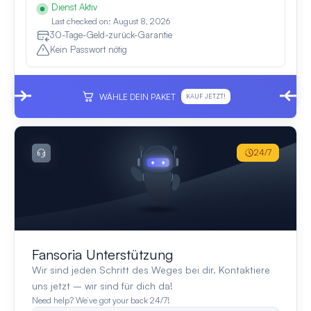
Dienst Aktiv
Last checked on: August 8, 2026
30-Tage-Geld-zurück-Garantie
Kein Passwort nötig
WÄHLE DEIN PAKET
KAUF JETZT!
24/7
Fansoria Unterstützung
Wir sind jeden Schritt des Weges bei dir. Kontaktiere
uns jetzt – wir sind für dich da!
Need help? We’ve got your back 24/7!