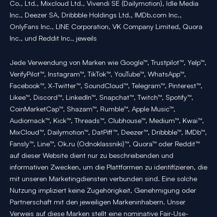
Co., Ltd., Mixcloud Ltd., Vivendi SE (Dailymotion), Idle Media
Inc., Deezer SA, Dribbble Holdings Ltd., IMDb.com Inc.,
OnlyFans Inc., LINE Corporation, VK Company Limited, Quora
Inc., und Reddit Inc., jeweils
Jede Verwendung von Marken wie Google™, Trustpilot™, Yelp™,
VerifyPilot™, Instagram™, TikTok™, YouTube™, WhatsApp™,
Facebook™, X-Twitter™, SoundCloud™, Telegram™, Pinterest™,
Likee™, Discord™, LinkedIn™, Snapchat™, Twitch™, Spotify™,
CoinMarketCap™, Shazam™, Rumble™, Apple Music™,
Audiomack™, Kick™, Threads™, Clubhouse™, Medium™, Kwai™,
MixCloud™, Dailymotion™, DatPiff™, Deezer™, Dribbble™, IMDb™,
Fansly™, Line™, Ok.ru (Odnoklassniki)™, Quora™ oder Reddit™
auf dieser Website dient nur zu beschreibenden und
informativen Zwecken, um die Plattformen zu identifizieren, die
mit unseren Marketingdiensten verbunden sind. Eine solche
Nutzung impliziert keine Zugehörigkeit, Genehmigung oder
Partnerschaft mit den jeweiligen Markeninhabern. Unser
Verweis auf diese Marken stellt eine nominative Fair-Use-