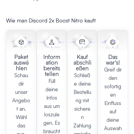
Wie man Discord 2x Boost Nitro kauft
Paket
Inform
Kauf
Das
auswä
ation
abschli
war's!
hlen
bereits
eßen
Greif dir
tellen
Schau
Schließ
den
Füll
dir
e deine
sofortig
deine
unser
Bestellu
en
Infos
Angebo
ng mit
Einfluss
aus um
t an.
sichere
auf
loszule
Wähl
n
deine
gen. Es
das
Zahlung
Auswah
braucht
aus,
smöglic