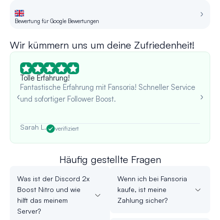
Bewertung für Google Bewertungen
Be
Wir kümmern uns um deine Zufriedenheit!
Tolle Erfahrung!
Fantastische Erfahrung mit Fansoria! Schneller Service
und sofortiger Follower Boost.
Sarah L.
verifiziert
Häufig gestellte Fragen
Was ist der Discord 2x
Wenn ich bei Fansoria
Boost Nitro und wie
kaufe, ist meine
hilft das meinem
Zahlung sicher?
Server?