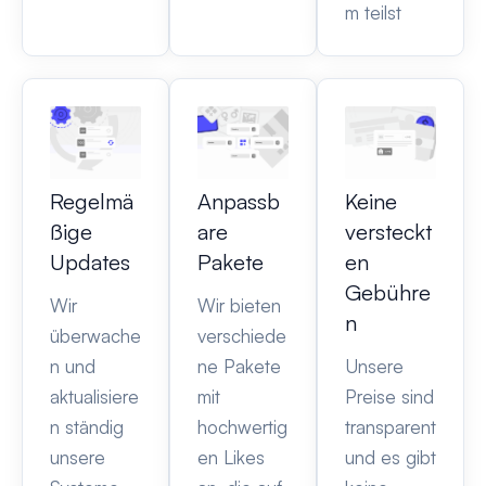
m teilst
Regelmä
Anpassb
Keine
ßige
are
versteckt
Updates
Pakete
en
Gebühre
Wir
Wir bieten
n
überwache
verschiede
n und
ne Pakete
Unsere
aktualisiere
mit
Preise sind
n ständig
hochwertig
transparent
unsere
en Likes
und es gibt