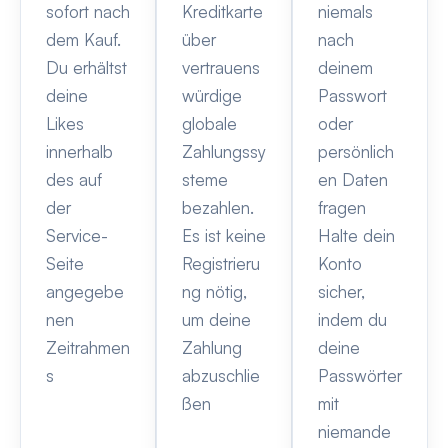
sofort nach
Kreditkarte
niemals
dem Kauf.
über
nach
Du erhältst
vertrauens
deinem
deine
würdige
Passwort
Likes
globale
oder
innerhalb
Zahlungssy
persönlich
des auf
steme
en Daten
der
bezahlen.
fragen
Service-
Es ist keine
Halte dein
Seite
Registrieru
Konto
angegebe
ng nötig,
sicher,
nen
um deine
indem du
Zeitrahmen
Zahlung
deine
s
abzuschlie
Passwörter
ßen
mit
niemande