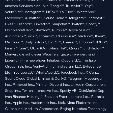
unseres Services sind. Alle Google™, Trustpilot™, Yelp™,
VerifyPilot™, Instagram™, TikTok™, YouTube™, WhatsApp™,
Facebook™, X-Twitter™, SoundCloud™, Telegram™, Pinterest™,
Likee™, Discord™, LinkedIn™, Snapchat™, Twitch™, Spotify™,
CoinMarketCap™, Shazam™, Rumble™, Apple Music™,
Audiomack™, Kick™, Threads™, Clubhouse™, Medium™, Kwai™,
MixCloud™, Dailymotion™, DatPiff™, Deezer™, Dribbble™, IMDb™,
Fansly™, Line™, Ok.ru (Odnoklassniki)™, Quora™, und Reddit™
Marken, die auf dieser Website angezeigt werden, sind
Eigentum ihrer jeweiligen Inhaber: Google LLC, Trustpilot
Group, Yelp Inc., VerifyPilot Inc., Instagram LLC, Bytedance
Ltd., YouTube LLC, WhatsApp LLC, Facebook Inc., X Corp.,
SoundCloud Global Limited & Co. KG, Telegram Messenger
Inc., Pinterest Inc., YY Inc., Discord Inc., LinkedIn Corporation,
Snap Inc., Twitch Interactive Inc., Spotify AB, CoinMarketCap
(von Binance Holdings), Shazam Entertainment Ltd., Rumble
Inc., Apple Inc., Audiomack Inc., Kick, Meta Platforms Inc.,
Clubhouse, Medium Corporation, Beijing Kuaishou Technology