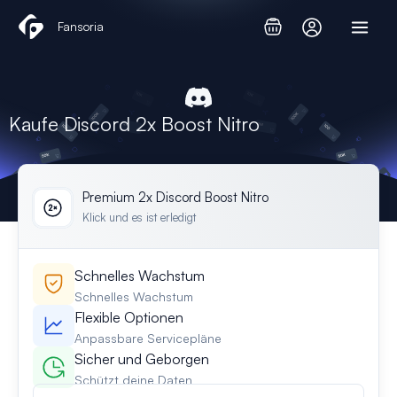
Zum
Fansoria
Inhalt
springen
Kaufe Discord 2x Boost Nitro
Premium 2x Discord Boost Nitro
Klick und es ist erledigt
Schnelles Wachstum
Schnelles Wachstum
Flexible Optionen
Anpassbare Servicepläne
Sicher und Geborgen
Schützt deine Daten