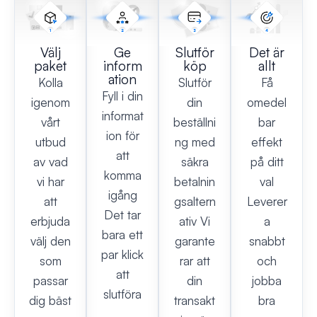
Välj
Ge
Slutför
Det är
paket
inform
köp
allt
ation
Kolla
Slutför
Få
Fyll i din
igenom
din
omedel
informat
vårt
beställni
bar
ion för
utbud
ng med
effekt
att
av vad
säkra
på ditt
komma
vi har
betalnin
val
igång
att
gsaltern
Leverer
Det tar
erbjuda
ativ Vi
a
bara ett
välj den
garante
snabbt
par klick
som
rar att
och
att
passar
din
jobba
slutföra
dig bäst
transakt
bra