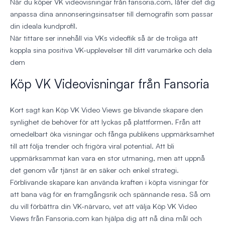
När du köper VK videovisningar från fansoria.com, låter det dig
anpassa dina annonseringsinsatser till demografin som passar
din ideala kundprofil.
När tittare ser innehåll via VKs videoflik så är de troliga att
koppla sina positiva VK-upplevelser till ditt varumärke och dela
dem
Köp VK Videovisningar från Fansoria
Kort sagt kan Köp VK Video Views ge blivande skapare den
synlighet de behöver för att lyckas på plattformen. Från att
omedelbart öka visningar och fånga publikens uppmärksamhet
till att följa trender och frigöra viral potential. Att bli
uppmärksammat kan vara en stor utmaning, men att uppnå
det genom vår tjänst är en säker och enkel strategi.
Förblivande skapare kan använda kraften i köpta visningar för
att bana väg för en framgångsrik och spännande resa. Så om
du vill förbättra din VK-närvaro, vet att välja Köp VK Video
Views från Fansoria.com kan hjälpa dig att nå dina mål och