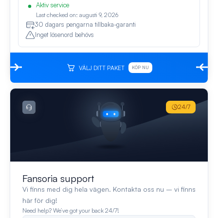
Aktiv service
Last checked on: augusti 9, 2026
30 dagars pengarna tillbaka-garanti
Inget lösenord behövs
VÄLJ DITT PAKET
KÖP NU
24/7
Fansoria support
Vi finns med dig hela vägen. Kontakta oss nu – vi finns
här för dig!
Need help? We’ve got your back 24/7!