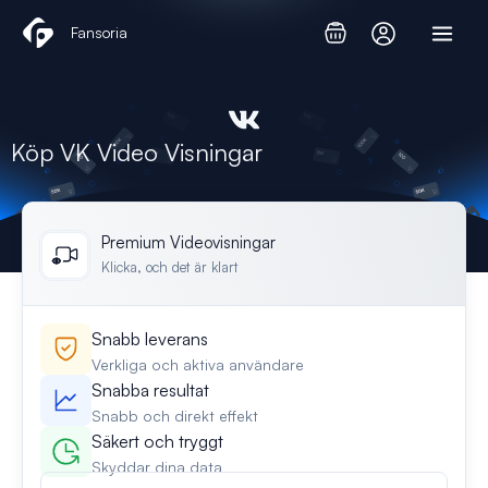
Hoppa
Fansoria
till
innehåll
Köp VK Video Visningar
Premium Videovisningar
Klicka, och det är klart
Snabb leverans
Verkliga och aktiva användare
Snabba resultat
Snabb och direkt effekt
Säkert och tryggt
Skyddar dina data