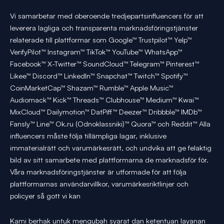
Vi samarbetar med oberoende tredjepartsinfluencers för att
leverera lagliga och transparenta marknadsföringstjänster
relaterade till plattformar som Google™ Trustpilot™ Yelp™
VerifyPilot™ Instagram™ TikTok™ YouTube™ WhatsApp™
Facebook™ X-Twitter™ SoundCloud™ Telegram™ Pinterest™
Likee™ Discord™ LinkedIn™ Snapchat™ Twitch™ Spotify™
CoinMarketCap™ Shazam™ Rumble™ Apple Music™
Audiomack™ Kick™ Threads™ Clubhouse™ Medium™ Kwai™
MixCloud™ Dailymotion™ DatPiff™ Deezer™ Dribbble™ IMDb™
Fansly™ Line™ Ok.ru (Odnoklassniki)™ Quora™ och Reddit™ Alla
influencers måste följa tillämpliga lagar, inklusive
immaterialrätt och varumärkesrätt, och undvika att ge felaktig
bild av sitt samarbete med plattformarna de marknadsför för.
Våra marknadsföringstjänster är utformade för att följa
plattformarnas användarvillkor, varumärkesriktlinjer och
policyer så gott vi kan
Kami berhak untuk mengubah syarat dan ketentuan layanan