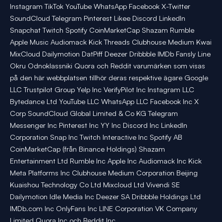
Instagram TikTok YouTube WhatsApp Facebook X-Twitter
SoundCloud Telegram Pinterest Likee Discord LinkedIn
Snapchat Twitch Spotify CoinMarketCap Shazam Rumble
Apple Music Audiomack Kick Threads Clubhouse Medium Kwai
MixCloud Dailymotion DatPiff Deezer Dribbble IMDb Fansly Line
Okru Odnoklassniki Quora och Reddit varumärken som visas
på den här webbplatsen tillhör deras respektive ägare Google
LLC Trustpilot Group Yelp Inc VerifyPilot Inc Instagram LLC
Bytedance Ltd YouTube LLC WhatsApp LLC Facebook Inc X
Corp SoundCloud Global Limited & Co KG Telegram
Messenger Inc Pinterest Inc YY Inc Discord Inc LinkedIn
Corporation Snap Inc Twitch Interactive Inc Spotify AB
CoinMarketCap (från Binance Holdings) Shazam
Entertainment Ltd Rumble Inc Apple Inc Audiomack Inc Kick
Meta Platforms Inc Clubhouse Medium Corporation Beijing
Kuaishou Technology Co Ltd Mixcloud Ltd Vivendi SE
Dailymotion Idle Media Inc Deezer SA Dribbble Holdings Ltd
IMDb.com Inc OnlyFans Inc LINE Corporation VK Company
Limited Quora Inc och Reddit Inc