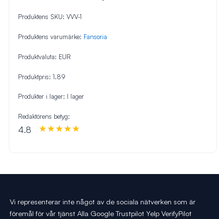
Produktens SKU:
VVV-1
Produktens varumärke:
Fansoria
Produktvaluta:
EUR
Produktpris:
1.89
Produkter i lager:
I lager
Redaktörens betyg:
4.8
Vi representerar inte något av de sociala nätverken som är
föremål för vår tjänst Alla Google Trustpilot Yelp VerifyPilot