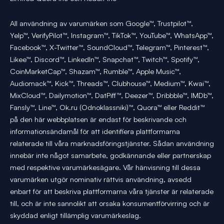
All användning av varumärken som Google™, Trustpilot™,
Yelp™, VerifyPilot™, Instagram™, TikTok™, YouTube™, WhatsApp™,
Facebook™, X-Twitter™, SoundCloud™, Telegram™, Pinterest™,
Likee™, Discord™, LinkedIn™, Snapchat™, Twitch™, Spotify™,
CoinMarketCap™, Shazam™, Rumble™, Apple Music™,
Audiomack™, Kick™, Threads™, Clubhouse™, Medium™, Kwai™,
MixCloud™, Dailymotion™, DatPiff™, Deezer™, Dribbble™, IMDb™,
Fansly™, Line™, Ok.ru (Odnoklassniki)™, Quora™ eller Reddit™
på den här webbplatsen är endast för beskrivande och
informationsändamål för att identifiera plattformarna
relaterade till våra marknadsföringstjänster. Sådan användning
innebär inte något samarbete, godkännande eller partnerskap
med respektive varumärkesägare. Vår hänvisning till dessa
varumärken utgör nominativ rättvis användning, avsedd
enbart för att beskriva plattformarna våra tjänster är relaterade
till, och är inte sannolikt att orsaka konsumentförvirring och är
skyddad enligt tillämplig varumärkeslag.