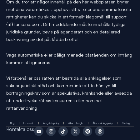
Om du tror att något innehåll på den här webbplatsen bryter
mot dina varumärkes-, upphovsrätts- eller andra immateriella
rättigheter kan du skicka in ett formellt klagomål till support
{at} fansoria.com. Ditt meddelande måste innehålla tydliga
juridiska grunder, bevis på äganderätt och en detaljerad
beskrivning av det påstådda brottet
Vaga automatiska eller dåligt menade påståenden om intrång
kommer att ignoreras
Vi förbehåller oss rätten att bestrida alla anklagelser som
saknar juridiskt stöd och kommer inte att ta hänsyn till
borttagningskrav som är spekulativa, kränkande eller avsedda
att undertrycka rättvis konkurrens eller nominell
rättanvändning
Blog
Impressão
Integritetspolicy
Villkor och regler
Återbetalningspolicy
Företag
Y
I
T
X
P
T
Kontakta oss
o
n
i
-
i
r
u
s
k
t
n
å