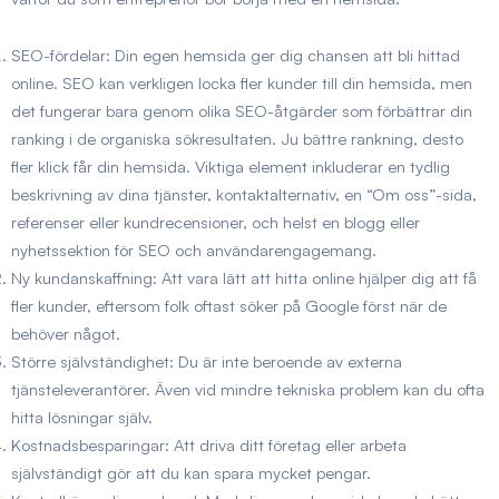
SEO-fördelar:
Din egen hemsida ger dig chansen att bli hittad
online. SEO kan verkligen locka fler kunder till din hemsida, men
det fungerar bara genom olika SEO-åtgärder som förbättrar din
ranking i de organiska sökresultaten. Ju bättre rankning, desto
fler klick får din hemsida. Viktiga element inkluderar en tydlig
beskrivning av dina tjänster, kontaktalternativ, en “Om oss”-sida,
referenser eller kundrecensioner, och helst en blogg eller
nyhetssektion för SEO och användarengagemang.
Ny kundanskaffning:
Att vara lätt att hitta online hjälper dig att få
fler kunder, eftersom folk oftast söker på Google först när de
behöver något.
Större självständighet:
Du är inte beroende av externa
tjänsteleverantörer. Även vid mindre tekniska problem kan du ofta
hitta lösningar själv.
Kostnadsbesparingar:
Att driva ditt företag eller arbeta
självständigt gör att du kan spara mycket pengar.