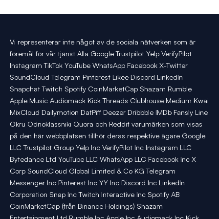
Vi representerar inte något av de sociala nätverken som är
föremål för vår tjänst Alla Google Trustpilot Yelp VerifyPilot
Instagram TikTok YouTube WhatsApp Facebook X-Twitter
SoundCloud Telegram Pinterest Likee Discord LinkedIn
Snapchat Twitch Spotify CoinMarketCap Shazam Rumble
Apple Music Audiomack Kick Threads Clubhouse Medium Kwai
MixCloud Dailymotion DatPiff Deezer Dribbble IMDb Fansly Line
Okru Odnoklassniki Quora och Reddit varumärken som visas
på den här webbplatsen tillhör deras respektive ägare Google
LLC Trustpilot Group Yelp Inc VerifyPilot Inc Instagram LLC
Bytedance Ltd YouTube LLC WhatsApp LLC Facebook Inc X
Corp SoundCloud Global Limited & Co KG Telegram
Messenger Inc Pinterest Inc YY Inc Discord Inc LinkedIn
Corporation Snap Inc Twitch Interactive Inc Spotify AB
CoinMarketCap (från Binance Holdings) Shazam
Entertainment Ltd Rumble Inc Apple Inc Audiomack Inc Kick