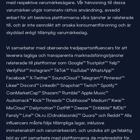
med respektive varumärkesägare. Vår hänvisning till dessa
varumärken utgör nominativ rättvis användning, avsedd
enbart för att beskriva plattformarna våra tjänster är relaterade
till, och är inte sannolikt att orsaka konsumentförvirring och är
skyddad enligt tillämplig varumärkeslag.
Vi samarbetar med oberoende tredjepartsinfluencers för att
leverera lagliga och transparenta marknadsföringstjänster
relaterade till plattformar som Google™ Trustpilot™ Yelp™
VerifyPilot™ Instagram™ TikTok™ YouTube™ WhatsApp™
Facebook™ X-Twitter™ SoundCloud™ Telegram™ Pinterest™
Likee™ Discord™ LinkedIn™ Snapchat™ Twitch™ Spotify™
CoinMarketCap™ Shazam™ Rumble™ Apple Music™
Audiomack™ Kick™ Threads™ Clubhouse™ Medium™ Kwai™
MixCloud™ Dailymotion™ DatPiff™ Deezer™ Dribbble™ IMDb™
Fansly™ Line™ Ok.ru (Odnoklassniki)™ Quora™ och Reddit™ Alla
influencers måste följa tillämpliga lagar, inklusive
immaterialrätt och varumärkesrätt, och undvika att ge felaktig
bild av sitt samarbete med plattformarna de marknadsför för.