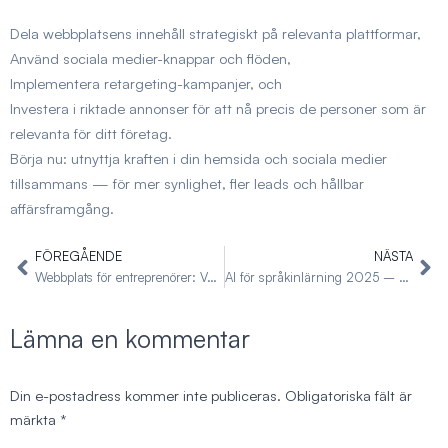
Dela webbplatsens innehåll strategiskt på relevanta plattformar,
Använd sociala medier-knappar och flöden,
Implementera retargeting-kampanjer, och
Investera i riktade annonser för att nå precis de personer som är
relevanta för ditt företag.
Börja nu: utnyttja kraften i din hemsida och sociala medier
tillsammans — för mer synlighet, fler leads och hållbar
affärsframgång.
FÖREGÅENDE
NÄSTA
Föregående
Nä
Webbplats för entreprenörer: Varför det spelar roll 2025
AI för språkinlärning 2025 – Lås upp framtiden för personligt, adaptivt och immersivt träning
Lämna en kommentar
Din e-postadress kommer inte publiceras.
Obligatoriska fält är
märkta
*