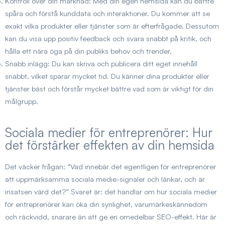
Kontroll över din marknad:
Med din egen hemsida kan du bättre
spåra och förstå kunddata och interaktioner. Du kommer att se
exakt vilka produkter eller tjänster som är efterfrågade. Dessutom
kan du visa upp positiv feedback och svara snabbt på kritik, och
hålla ett nära öga på din publiks behov och trender.
Snabb inlägg:
Du kan skriva och publicera ditt eget innehåll
snabbt, vilket sparar mycket tid. Du känner dina produkter eller
tjänster bäst och förstår mycket bättre vad som är viktigt för din
målgrupp.
Sociala medier för entreprenörer: Hur
det förstärker effekten av din hemsida
Det väcker frågan: “Vad innebär det egentligen för entreprenörer
att uppmärksamma sociala medie-signaler och länkar, och är
insatsen värd det?” Svaret är: det handlar om hur sociala medier
för entreprenörer kan öka din synlighet, varumärkeskännedom
och räckvidd, snarare än att ge en omedelbar SEO-effekt. Här är