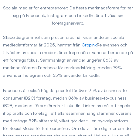
Sociala medier för entreprenörer: De flesta marknadsförare förlitar
sig på Facebook, Instagram och LinkedIn för att växa sin
företagsnärvaro.
Stapeldiagrammet som presenteras här visar andelen sociala
medieplattformar år 2025, hämtat från
Cropink
Relevansen och
tillväxten av sociala medier för entreprenörer varierar beroende på
ett företags fokus. Sammanlagt använder ungefär 86% av
marknadsförarna Facebook för marknadsföring, medan 79%
använder Instagram och 65% använder LinkedIn.
Facebook är också högsta prioritet för över 91% av business-to-
consumer (B2C) företag, medan 86% av business-to-business
(B2B) marknadsförare föredrar LinkedIn. LinkedIns mål att koppla
ihop proffs och företag i ett affärssammanhang stämmer överens
med många B2B-affärsmål, vilket gör det till en nyckelplattform
för Social Media för Entreprenörer. Om du vill lära dig mer om de
bästa strategierna för att öka din synlighet på LinkedIn, klicka på