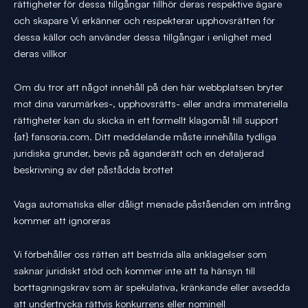
rättigheter för dessa tillgångar tillhör deras respektive ägare
och skapare Vi erkänner och respekterar upphovsrätten för
dessa källor och använder dessa tillgångar i enlighet med
deras villkor
Om du tror att något innehåll på den här webbplatsen bryter
mot dina varumärkes-, upphovsrätts- eller andra immateriella
rättigheter kan du skicka in ett formellt klagomål till support
{at} fansoria.com. Ditt meddelande måste innehålla tydliga
juridiska grunder, bevis på äganderätt och en detaljerad
beskrivning av det påstådda brottet
Vaga automatiska eller dåligt menade påståenden om intrång
kommer att ignoreras
Vi förbehåller oss rätten att bestrida alla anklagelser som
saknar juridiskt stöd och kommer inte att ta hänsyn till
borttagningskrav som är spekulativa, kränkande eller avsedda
att undertrycka rättvis konkurrens eller nominell