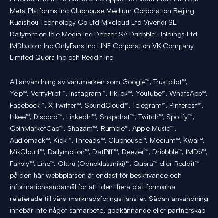
Meta Platforms Inc Clubhouse Medium Corporation Beijing
Kuaishou Technology Co Ltd Mixcloud Ltd Vivendi SE
Dailymotion Idle Media Inc Deezer SA Dribbble Holdings Ltd
IMDb.com Inc OnlyFans Inc LINE Corporation VK Company
Limited Quora Inc och Reddit Inc
All användning av varumärken som Google™, Trustpilot™,
Yelp™, VerifyPilot™, Instagram™, TikTok™, YouTube™, WhatsApp™,
Facebook™, X-Twitter™, SoundCloud™, Telegram™, Pinterest™,
Likee™, Discord™, LinkedIn™, Snapchat™, Twitch™, Spotify™,
CoinMarketCap™, Shazam™, Rumble™, Apple Music™,
Audiomack™, Kick™, Threads™, Clubhouse™, Medium™, Kwai™,
MixCloud™, Dailymotion™, DatPiff™, Deezer™, Dribbble™, IMDb™,
Fansly™, Line™, Ok.ru (Odnoklassniki)™, Quora™ eller Reddit™
på den här webbplatsen är endast för beskrivande och
informationsändamål för att identifiera plattformarna
relaterade till våra marknadsföringstjänster. Sådan användning
innebär inte något samarbete, godkännande eller partnerskap