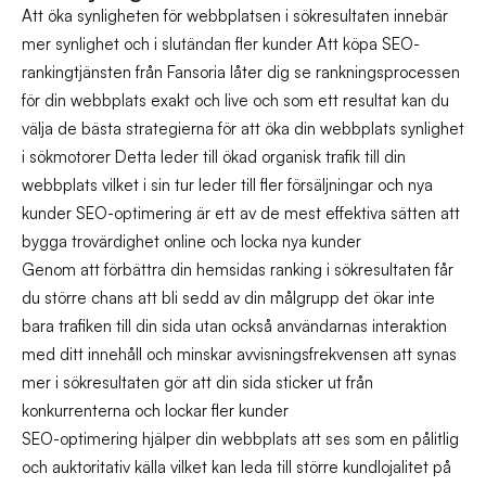
Att öka synligheten för webbplatsen i sökresultaten innebär
mer synlighet och i slutändan fler kunder Att köpa SEO-
rankingtjänsten från Fansoria låter dig se rankningsprocessen
för din webbplats exakt och live och som ett resultat kan du
välja de bästa strategierna för att öka din webbplats synlighet
i sökmotorer Detta leder till ökad organisk trafik till din
webbplats vilket i sin tur leder till fler försäljningar och nya
kunder SEO-optimering är ett av de mest effektiva sätten att
bygga trovärdighet online och locka nya kunder
Genom att förbättra din hemsidas ranking i sökresultaten får
du större chans att bli sedd av din målgrupp det ökar inte
bara trafiken till din sida utan också användarnas interaktion
med ditt innehåll och minskar avvisningsfrekvensen att synas
mer i sökresultaten gör att din sida sticker ut från
konkurrenterna och lockar fler kunder
SEO-optimering hjälper din webbplats att ses som en pålitlig
och auktoritativ källa vilket kan leda till större kundlojalitet på