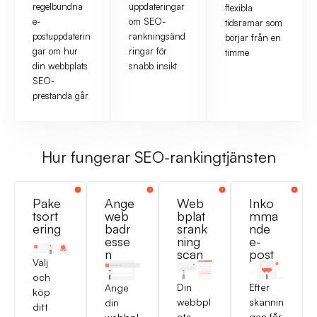
regelbundna
uppdateringar
flexibla
e-
om SEO-
tidsramar som
postuppdaterin
rankningsänd
börjar från en
gar om hur
ringar för
timme
din webbplats
snabb insikt
SEO-
prestanda går
Hur fungerar SEO-rankingtjänsten
Pake
Ange
Web
Inko
tsort
web
bplat
mma
ering
badr
srank
nde
esse
ning
e-
n
scan
post
Välj
och
Din
Efter
Ange
köp
webbpl
skannin
din
ditt
ats
gen får