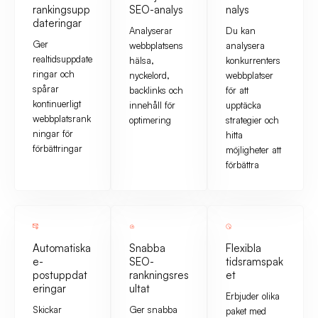
rankingsupp
SEO-analys
nalys
dateringar
Analyserar
Du kan
Ger
webbplatsens
analysera
realtidsuppdate
hälsa,
konkurrenters
ringar och
nyckelord,
webbplatser
spårar
backlinks och
för att
kontinuerligt
innehåll för
upptäcka
webbplatsrank
optimering
strategier och
ningar för
hitta
förbättringar
möjligheter att
förbättra
Automatiska
Snabba
Flexibla
e-
SEO-
tidsramspak
postuppdat
rankningsres
et
eringar
ultat
Erbjuder olika
Skickar
Ger snabba
paket med