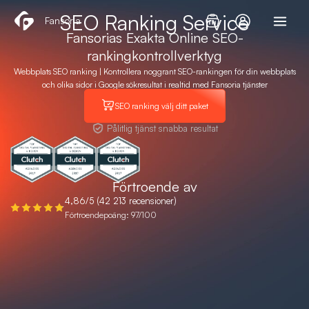
Hoppa
SEO Ranking Service
Fansoria
till
Fansorias Exakta Online SEO-
innehåll
rankingkontrollverktyg
Webbplats SEO ranking | Kontrollera noggrant SEO-rankingen för din webbplats
och olika sidor i Google sökresultat i realtid med Fansoria tjänster
SEO ranking välj ditt paket
Pålitlig tjänst snabba resultat
Förtroende av
4,86/5 (42 213 recensioner)
Förtroendepoäng: 97/100