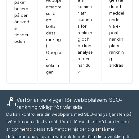
webbpl
paket
komme
du ett
atsadre
baserat
r att
meddel
ss för
på den
skanna
ande
att
önskad
s för
via e-
kolla
e
ranknin
post
dess
tidsperi
g och
när din
ranking
oden
du kan
plats
i
analyse
ranknin
Google
ra den
g
-
när du
ändras
söknin
vill
gen
Varför är verktyget för webbplatsens SEO-
rankning viktigt för vår sida
Du kan kontrollera din webbplats med SEO-analys tjänsten på
två olika och effektiva sätt för att få exakt koll på hur din sida
är optimerad dessa två metoder hjälper dig att få mer
detaljerad analys av din webbplats och följa din utveckling för