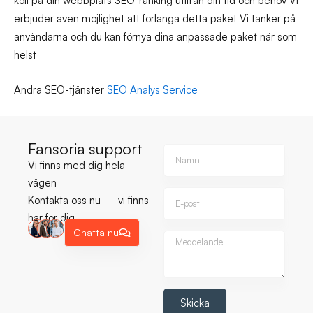
koll på din webbplats SEO-ranking utifrån din tid och behov Vi
erbjuder även möjlighet att förlänga detta paket Vi tänker på
användarna och du kan förnya dina anpassade paket när som
helst
Andra SEO-tjänster
SEO Analys Service
Fansoria support
N
Vi finns med dig hela
a
m
vägen
n
E
Kontakta oss nu — vi finns
-
här för dig
p
Chatta nu
o
M
s
e
t
d
d
e
Skicka
l