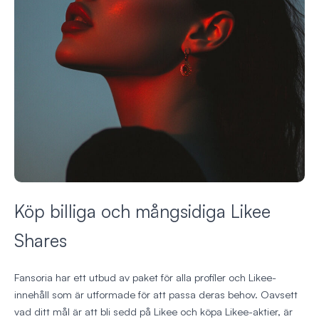
Köp billiga och mångsidiga Likee
Shares
Fansoria har ett utbud av paket för alla profiler och Likee-
innehåll som är utformade för att passa deras behov. Oavsett
vad ditt mål är att bli sedd på Likee och köpa Likee-aktier, är