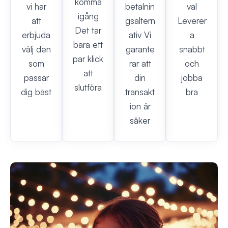
komma
vi har
betalnin
val
igång
att
gsaltern
Leverer
Det tar
erbjuda
ativ Vi
a
bara ett
välj den
garante
snabbt
par klick
som
rar att
och
att
passar
din
jobba
slutföra
dig bäst
transakt
bra
ion är
säker