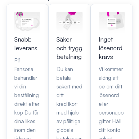
Snabb
Säker
Inget
leverans
och trygg
lösenord
betalning
krävs
På
Fansoria
Du kan
Vi kommer
behandlar
betala
aldrig att
vi din
säkert med
be om ditt
beställning
ditt
lösenord
direkt efter
kreditkort
eller
köp Du får
med hjälp
personupp
dina likes
av pålitliga
gifter Håll
inom den
globala
ditt konto
tidsram
betalningss
säkert