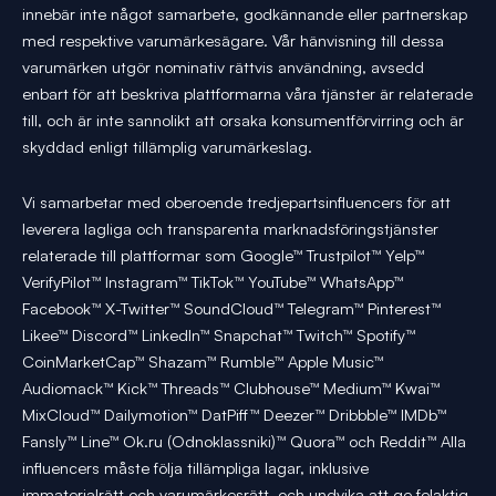
innebär inte något samarbete, godkännande eller partnerskap
med respektive varumärkesägare. Vår hänvisning till dessa
varumärken utgör nominativ rättvis användning, avsedd
enbart för att beskriva plattformarna våra tjänster är relaterade
till, och är inte sannolikt att orsaka konsumentförvirring och är
skyddad enligt tillämplig varumärkeslag.
Vi samarbetar med oberoende tredjepartsinfluencers för att
leverera lagliga och transparenta marknadsföringstjänster
relaterade till plattformar som Google™ Trustpilot™ Yelp™
VerifyPilot™ Instagram™ TikTok™ YouTube™ WhatsApp™
Facebook™ X-Twitter™ SoundCloud™ Telegram™ Pinterest™
Likee™ Discord™ LinkedIn™ Snapchat™ Twitch™ Spotify™
CoinMarketCap™ Shazam™ Rumble™ Apple Music™
Audiomack™ Kick™ Threads™ Clubhouse™ Medium™ Kwai™
MixCloud™ Dailymotion™ DatPiff™ Deezer™ Dribbble™ IMDb™
Fansly™ Line™ Ok.ru (Odnoklassniki)™ Quora™ och Reddit™ Alla
influencers måste följa tillämpliga lagar, inklusive
immaterialrätt och varumärkesrätt, och undvika att ge felaktig