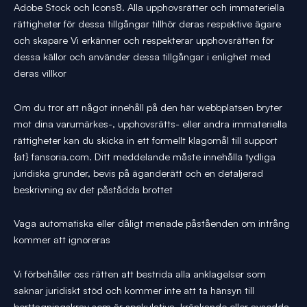
Adobe Stock och Icons8. Alla upphovsrätter och immateriella
rättigheter för dessa tillgångar tillhör deras respektive ägare
och skapare Vi erkänner och respekterar upphovsrätten för
dessa källor och använder dessa tillgångar i enlighet med
deras villkor
Om du tror att något innehåll på den här webbplatsen bryter
mot dina varumärkes-, upphovsrätts- eller andra immateriella
rättigheter kan du skicka in ett formellt klagomål till support
{at} fansoria.com. Ditt meddelande måste innehålla tydliga
juridiska grunder, bevis på äganderätt och en detaljerad
beskrivning av det påstådda brottet
Vaga automatiska eller dåligt menade påståenden om intrång
kommer att ignoreras
Vi förbehåller oss rätten att bestrida alla anklagelser som
saknar juridiskt stöd och kommer inte att ta hänsyn till
borttagningskrav som är spekulativa, kränkande eller avsedda