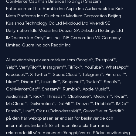
CoinMarketCap (från Binance Holdings) Shazam
Entertainment Ltd Rumble Inc Apple Inc Audiomack Inc Kick
Meta Platforms Inc Clubhouse Medium Corporation Beijing
Kuaishou Technology Co Ltd Mixcloud Ltd Vivendi SE
Dailymotion Idle Media Inc Deezer SA Dribbble Holdings Ltd
IMDb.com Inc OnlyFans Inc LINE Corporation VK Company
Limited Quora Inc och Reddit Inc
All användning av varumärken som Google™, Trustpilot™,
Yelp™, VerifyPilot™, Instagram™, TikTok™, YouTube™, WhatsApp™,
Facebook™, X-Twitter™, SoundCloud™, Telegram™, Pinterest™,
Likee™, Discord™, LinkedIn™, Snapchat™, Twitch™, Spotify™,
CoinMarketCap™, Shazam™, Rumble™, Apple Music™,
Audiomack™, Kick™, Threads™, Clubhouse™, Medium™, Kwai™,
MixCloud™, Dailymotion™, DatPiff™, Deezer™, Dribbble™, IMDb™,
Fansly™, Line™, Ok.ru (Odnoklassniki)™, Quora™ eller Reddit™
på den här webbplatsen är endast för beskrivande och
informationsändamål för att identifiera plattformarna
relaterade till våra marknadsföringstjänster. Sådan användning