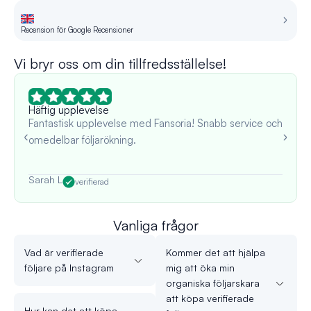
Recension för Google Recensioner
Re
Vi bryr oss om din tillfredsställelse!
Häftig upplevelse
Fantastisk upplevelse med Fansoria! Snabb service och
omedelbar följarökning.
Sarah L
verifierad
Vanliga frågor
Vad är verifierade
Kommer det att hjälpa
följare på Instagram
mig att öka min
organiska följarskara
att köpa verifierade
Hur kan det att köpa