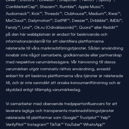
CoinMarketCap™, Shazam™, Rumble™, Apple Music™,
Audiomack™, Kick™, Threads™, Clubhouse™, Medium™, Kwai™,
MixCloud™, Dailymotion™, DatPiff™, Deezer™, Dribbble™, IMDb™,
Fansly™, Line™, Ok.ru (Odnoklassniki)™, Quora™ eller Reddit™
på den här webbplatsen är endast för beskrivande och
informationsändamål för att identifiera plattformarna
relaterade till våra marknadsföringstjänster. Sådan användning
innebär inte något samarbete, godkännande eller partnerskap
med respektive varumärkesägare. Vår hänvisning till dessa
varumärken utgör nominativ rättvis användning, avsedd
enbart för att beskriva plattformarna våra tjänster är relaterade
till, och är inte sannolikt att orsaka konsumentförvirring och är
skyddad enligt tillämplig varumärkeslag.
Vi samarbetar med oberoende tredjepartsinfluencers för att
leverera lagliga och transparenta marknadsföringstjänster
relaterade till plattformar som Google™ Trustpilot™ Yelp™
VerifyPilot™ Instagram™ TikTok™ YouTube™ WhatsApp™