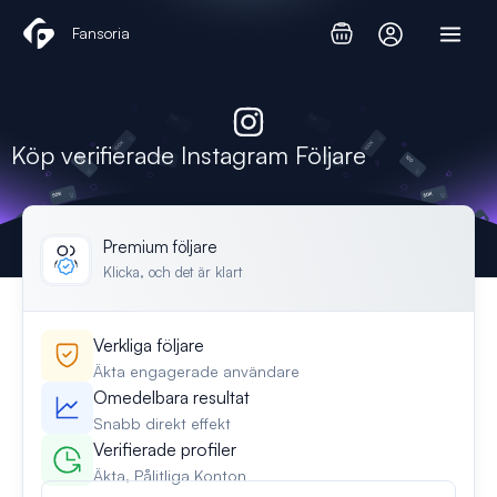
Hoppa
Fansoria
till
innehåll
Köp verifierade Instagram Följare
Premium följare
Klicka, och det är klart
Verkliga följare
Äkta engagerade användare
Omedelbara resultat
Snabb direkt effekt
Verifierade profiler
Äkta, Pålitliga Konton