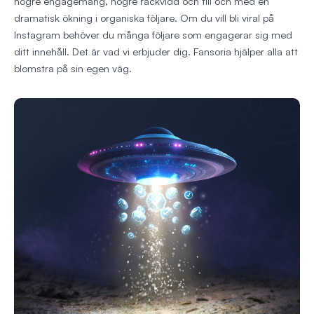
högre engagemang, högre räckvidd och till och med en
dramatisk ökning i organiska följare. Om du vill bli viral på
Instagram behöver du många följare som engagerar sig med
ditt innehåll. Det är vad vi erbjuder dig. Fansoria hjälper alla att
blomstra på sin egen väg.