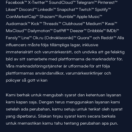
Facebook™ X-Twitter™ SoundCloud™ Telegram™ Pinterest™
Likee™ Discord™ LinkedIn™ Snapchat™ Twitch™ Spotify™
CoinMarketCap™ Shazam™ Rumble™ Apple Music™
Audiomack™ Kick™ Threads™ Clubhouse™ Medium™ Kwai™
MixCloud™ Dailymotion™ DatPiff™ Deezer™ Dribbble™ IMDb™
Fansly™ Line™ Ok.ru (Odnoklassniki)™ Quora™ och Reddit™ Alla
influencers måste följa tillämpliga lagar, inklusive
immaterialrätt och varumärkesrätt, och undvika att ge felaktig
bild av sitt samarbete med plattformarna de marknadsför för.
Våra marknadsföringstjänster är utformade för att följa
plattformarnas användarvillkor, varumärkesriktlinjer och
policyer så gott vi kan
Kami berhak untuk mengubah syarat dan ketentuan layanan
kami kapan saja. Dengan terus menggunakan layanan kami
setelah ada perubahan, kamu setuju untuk terikat oleh syarat
yang diperbarui. Silakan tinjau syarat kami secara berkala
untuk memastikan kamu tahu tentang perubahan apa pun.