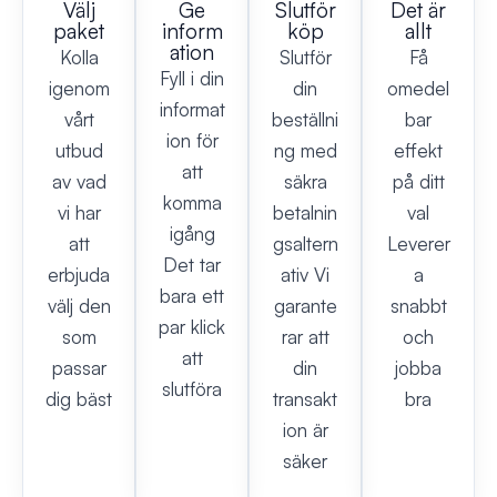
Välj
Ge
Slutför
Det är
paket
inform
köp
allt
ation
Kolla
Slutför
Få
Fyll i din
igenom
din
omedel
informat
vårt
beställni
bar
ion för
utbud
ng med
effekt
att
av vad
säkra
på ditt
komma
vi har
betalnin
val
igång
att
gsaltern
Leverer
Det tar
erbjuda
ativ Vi
a
bara ett
välj den
garante
snabbt
par klick
som
rar att
och
att
passar
din
jobba
slutföra
dig bäst
transakt
bra
ion är
säker