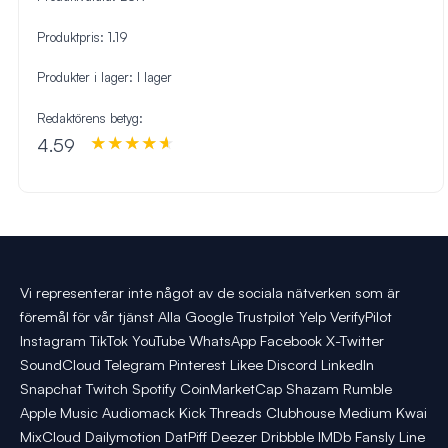
Produktpris:
1.19
Produkter i lager:
I lager
Redaktörens betyg:
4.59
Vi representerar inte något av de sociala nätverken som är
föremål för vår tjänst Alla Google Trustpilot Yelp VerifyPilot
Instagram TikTok YouTube WhatsApp Facebook X-Twitter
SoundCloud Telegram Pinterest Likee Discord LinkedIn
Snapchat Twitch Spotify CoinMarketCap Shazam Rumble
Apple Music Audiomack Kick Threads Clubhouse Medium Kwai
MixCloud Dailymotion DatPiff Deezer Dribbble IMDb Fansly Line