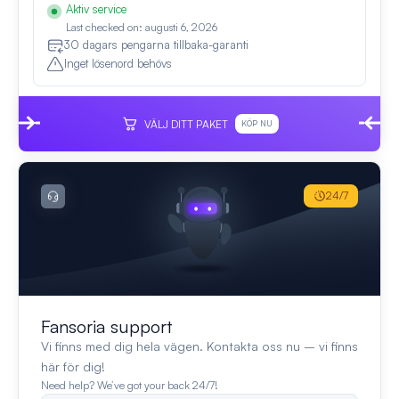
Aktiv service
Last checked on: augusti 6, 2026
30 dagars pengarna tillbaka-garanti
Inget lösenord behövs
VÄLJ DITT PAKET
KÖP NU
24/7
Fansoria support
Vi finns med dig hela vägen. Kontakta oss nu – vi finns
här för dig!
Need help? We’ve got your back 24/7!