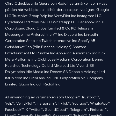
Okru Odnoklassniki Quora och Reddit varumärken som visas
på den här webbplatsen tillhör deras respektive ägare Google
LLC Trustpilot Group Yelp Inc VerifyPilot Inc Instagram LLC
Bytedance Ltd YouTube LLC WhatsApp LLC Facebook Inc X
Corp SoundCloud Global Limited & Co KG Telegram
Messenger Inc Pinterest Inc YY Inc Discord Inc LinkedIn
Corporation Snap Inc Twitch Interactive Inc Spotify AB
CoinMarketCap (från Binance Holdings) Shazam
Entertainment Ltd Rumble Inc Apple Inc Audiomack Inc Kick
Meta Platforms Inc Clubhouse Medium Corporation Beijing
Kuaishou Technology Co Ltd Mixcloud Ltd Vivendi SE
Dailymotion Idle Media Inc Deezer SA Dribbble Holdings Ltd
IMDb.com Inc OnlyFans Inc LINE Corporation VK Company
Limited Quora Inc och Reddit Inc
All användning av varumärken som Google™, Trustpilot™,
Yelp™, VerifyPilot™, Instagram™, TikTok™, YouTube™, WhatsApp™,
Facebook™, X-Twitter™, SoundCloud™, Telegram™, Pinterest™,
Likee™, Discord™, LinkedIn™, Snapchat™, Twitch™, Spotify™,