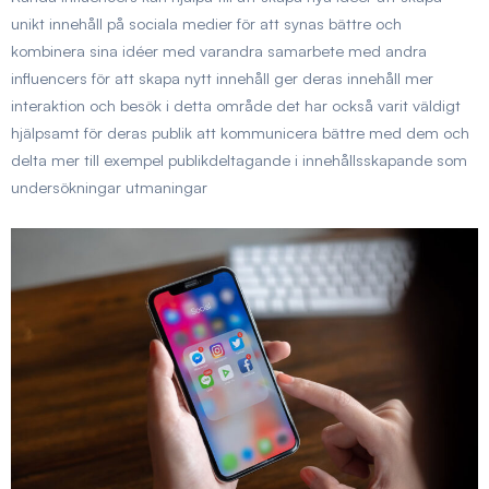
unikt innehåll på sociala medier
för att synas bättre och
kombinera sina idéer med varandra samarbete med andra
influencers för att skapa nytt innehåll ger deras innehåll mer
interaktion och besök i detta område det har också varit väldigt
hjälpsamt för deras publik att kommunicera bättre med dem och
delta mer till exempel publikdeltagande i innehållsskapande som
undersökningar utmaningar