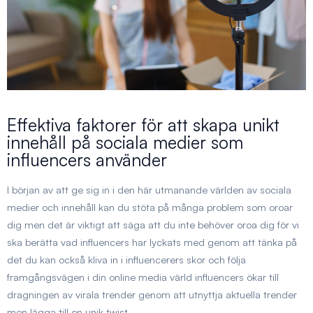
Effektiva faktorer för att skapa unikt
innehåll på sociala medier som
influencers använder
I början av att ge sig in i den här utmanande världen av sociala
medier och innehåll kan du stöta på många problem som oroar
dig men det är viktigt att säga att du inte behöver oroa dig för vi
ska berätta vad influencers har lyckats med genom att tänka på
det du kan också kliva in i influencerers skor och följa
framgångsvägen i din online media värld influencers ökar till
dragningen av virala trender genom att utnyttja aktuella trender
men lägga till en unik twist