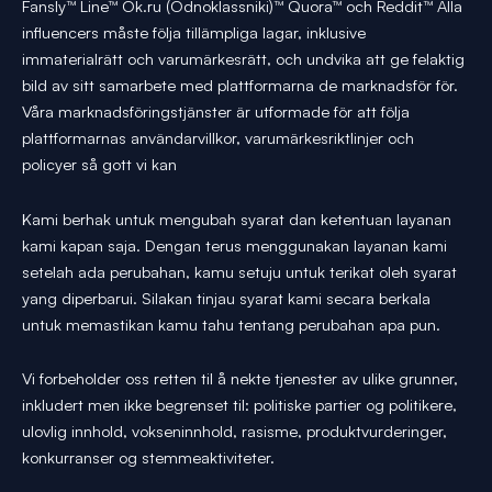
Fansly™ Line™ Ok.ru (Odnoklassniki)™ Quora™ och Reddit™ Alla
influencers måste följa tillämpliga lagar, inklusive
immaterialrätt och varumärkesrätt, och undvika att ge felaktig
bild av sitt samarbete med plattformarna de marknadsför för.
Våra marknadsföringstjänster är utformade för att följa
plattformarnas användarvillkor, varumärkesriktlinjer och
policyer så gott vi kan
Kami berhak untuk mengubah syarat dan ketentuan layanan
kami kapan saja. Dengan terus menggunakan layanan kami
setelah ada perubahan, kamu setuju untuk terikat oleh syarat
yang diperbarui. Silakan tinjau syarat kami secara berkala
untuk memastikan kamu tahu tentang perubahan apa pun.
Vi forbeholder oss retten til å nekte tjenester av ulike grunner,
inkludert men ikke begrenset til: politiske partier og politikere,
ulovlig innhold, vokseninnhold, rasisme, produktvurderinger,
konkurranser og stemmeaktiviteter.