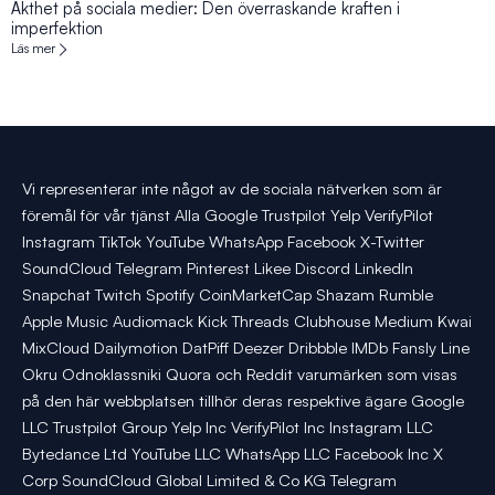
Äkthet på sociala medier: Den överraskande kraften i
imperfektion
Läs mer
Vi representerar inte något av de sociala nätverken som är
föremål för vår tjänst Alla Google Trustpilot Yelp VerifyPilot
Instagram TikTok YouTube WhatsApp Facebook X-Twitter
SoundCloud Telegram Pinterest Likee Discord LinkedIn
Snapchat Twitch Spotify CoinMarketCap Shazam Rumble
Apple Music Audiomack Kick Threads Clubhouse Medium Kwai
MixCloud Dailymotion DatPiff Deezer Dribbble IMDb Fansly Line
Okru Odnoklassniki Quora och Reddit varumärken som visas
på den här webbplatsen tillhör deras respektive ägare Google
LLC Trustpilot Group Yelp Inc VerifyPilot Inc Instagram LLC
Bytedance Ltd YouTube LLC WhatsApp LLC Facebook Inc X
Corp SoundCloud Global Limited & Co KG Telegram