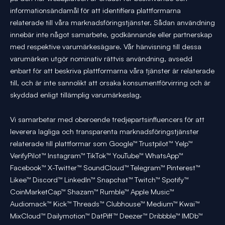
informationsändamål för att identifiera plattformarna
relaterade till våra marknadsföringstjänster. Sådan användning
innebär inte något samarbete, godkännande eller partnerskap
med respektive varumärkesägare. Vår hänvisning till dessa
varumärken utgör nominativ rättvis användning, avsedd
enbart för att beskriva plattformarna våra tjänster är relaterade
till, och är inte sannolikt att orsaka konsumentförvirring och är
skyddad enligt tillämplig varumärkeslag.
Vi samarbetar med oberoende tredjepartsinfluencers för att
leverera lagliga och transparenta marknadsföringstjänster
relaterade till plattformar som Google™ Trustpilot™ Yelp™
VerifyPilot™ Instagram™ TikTok™ YouTube™ WhatsApp™
Facebook™ X-Twitter™ SoundCloud™ Telegram™ Pinterest™
Likee™ Discord™ LinkedIn™ Snapchat™ Twitch™ Spotify™
CoinMarketCap™ Shazam™ Rumble™ Apple Music™
Audiomack™ Kick™ Threads™ Clubhouse™ Medium™ Kwai™
MixCloud™ Dailymotion™ DatPiff™ Deezer™ Dribbble™ IMDb™