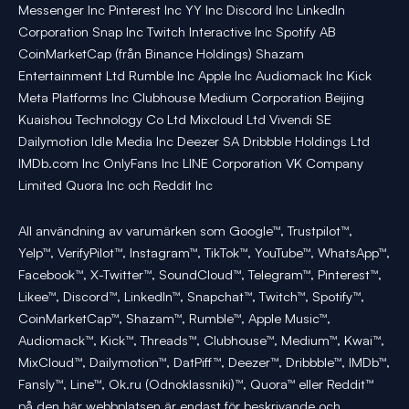
Messenger Inc Pinterest Inc YY Inc Discord Inc LinkedIn
Corporation Snap Inc Twitch Interactive Inc Spotify AB
CoinMarketCap (från Binance Holdings) Shazam
Entertainment Ltd Rumble Inc Apple Inc Audiomack Inc Kick
Meta Platforms Inc Clubhouse Medium Corporation Beijing
Kuaishou Technology Co Ltd Mixcloud Ltd Vivendi SE
Dailymotion Idle Media Inc Deezer SA Dribbble Holdings Ltd
IMDb.com Inc OnlyFans Inc LINE Corporation VK Company
Limited Quora Inc och Reddit Inc
All användning av varumärken som Google™, Trustpilot™,
Yelp™, VerifyPilot™, Instagram™, TikTok™, YouTube™, WhatsApp™,
Facebook™, X-Twitter™, SoundCloud™, Telegram™, Pinterest™,
Likee™, Discord™, LinkedIn™, Snapchat™, Twitch™, Spotify™,
CoinMarketCap™, Shazam™, Rumble™, Apple Music™,
Audiomack™, Kick™, Threads™, Clubhouse™, Medium™, Kwai™,
MixCloud™, Dailymotion™, DatPiff™, Deezer™, Dribbble™, IMDb™,
Fansly™, Line™, Ok.ru (Odnoklassniki)™, Quora™ eller Reddit™
på den här webbplatsen är endast för beskrivande och