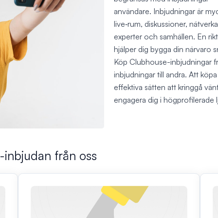
användare. Inbjudningar är myck
live‑rum, diskussioner, nätver
experter och samhällen. En rik
hjälper dig bygga din närvaro 
Köp Clubhouse-inbjudningar från
inbjudningar till andra. Att kö
effektiva sätten att kringgå vän
engagera dig i högprofilerade 
-inbjudan från oss