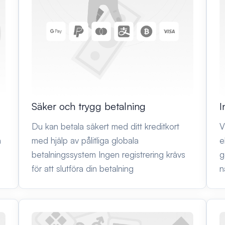
Säker och trygg betalning
I
Du kan betala säkert med ditt kreditkort
V
n
med hjälp av pålitliga globala
e
betalningssystem Ingen registrering krävs
g
för att slutföra din betalning
n