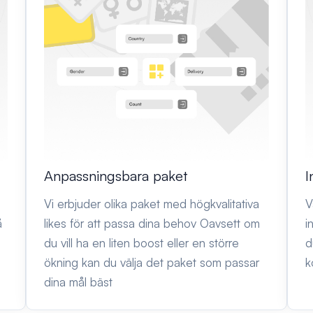
I
Anpassningsbara paket
V
a
Vi erbjuder olika paket med högkvalitativa
i
å
likes för att passa dina behov Oavsett om
d
du vill ha en liten boost eller en större
k
ökning kan du välja det paket som passar
dina mål bäst