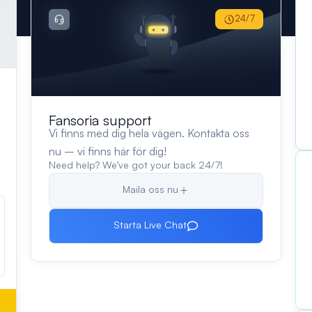
24/7
Fansoria support
Vi finns med dig hela vägen. Kontakta oss
nu – vi finns här för dig!
Need help? We’ve got your back 24/7!
Maila oss nu
Starta Live Chat