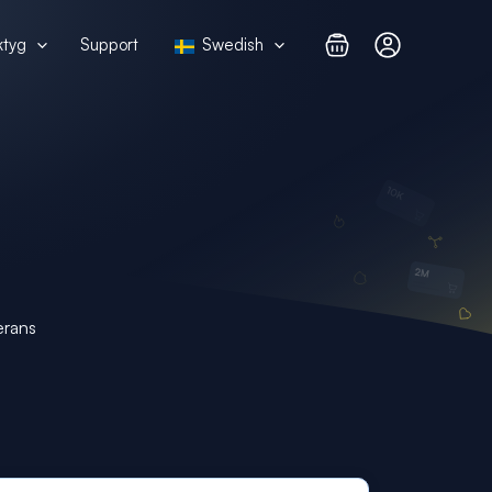
ktyg
Support
Swedish
erans