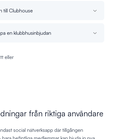
n till Clubhouse
 köpa en klubbhusinbjudan
t eller
dningar från riktiga användare
ndast social nätverksapp där tillgången
bara befintliga medlemmar kan bjuda in nya