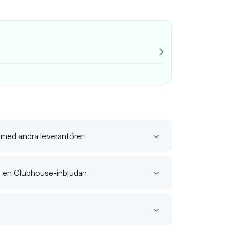
Mycket pålitli
Alltid konsekv
John M
verif
t med andra leverantörer
pa en Clubhouse-inbjudan