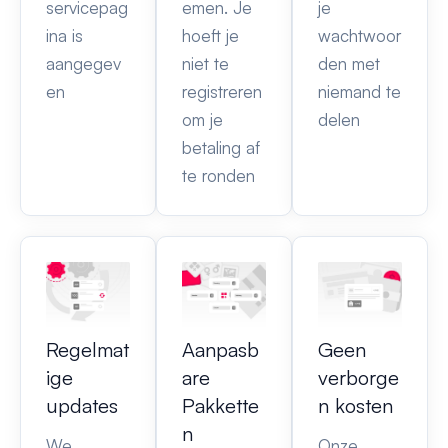
servicepag
emen. Je
je
ina is
hoeft je
wachtwoor
aangegev
niet te
den met
en
registreren
niemand te
om je
delen
betaling af
te ronden
Regelmat
Aanpasb
Geen
ige
are
verborge
updates
Pakkette
n kosten
n
We
Onze