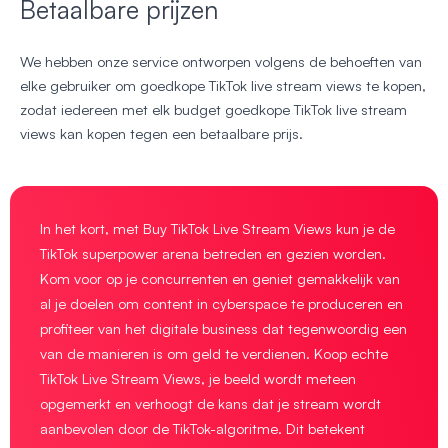
Betaalbare prijzen
We hebben onze service ontworpen volgens de behoeften van
elke gebruiker om goedkope TikTok live stream views te kopen,
zodat iedereen met elk budget goedkope TikTok live stream
views kan kopen tegen een betaalbare prijs.
In het kort, met Buy TikTok Live Stream Views kun je de
TikTok superpower arena betreden en gezien worden.
Kom voor op je concurrenten en geniet gemakkelijk van
al je doelen om content in cyberspace te produceren en
profiteer van het digitale business dat tegenwoordig een
van de manieren is om geld te verdienen. Koop echte
TikTok Live Stream Views, je beeld wordt meteen
opgemerkt en verhoogt de kans dat je stream wordt
aanbevolen door de TikTok-algoritme. Dit betekent