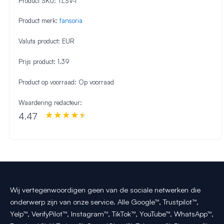
Product SKU:
TLSV-1
Product merk:
fansoria
Valuta product:
EUR
Prijs product:
1.39
Product op voorraad:
Op voorraad
Waardering redacteur:
4.47
Wij vertegenwoordigen geen van de sociale netwerken die
onderwerp zijn van onze service. Alle Google™, Trustpilot™,
Yelp™, VerifyPilot™, Instagram™, TikTok™, YouTube™, WhatsApp™,