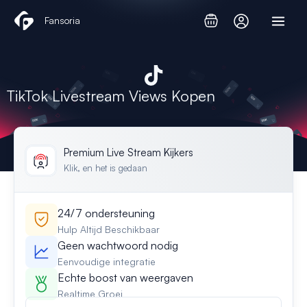
Ga
Fansoria
naar
de
inhoud
TikTok Livestream Views Kopen
Premium Live Stream Kijkers
Klik, en het is gedaan
24/7 ondersteuning
Hulp Altijd Beschikbaar
Geen wachtwoord nodig
Eenvoudige integratie
Echte boost van weergaven
Realtime Groei