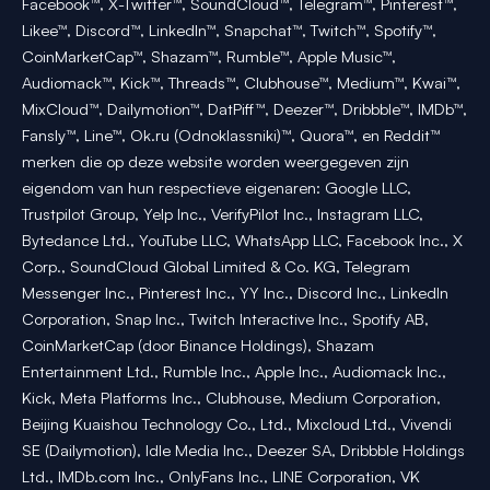
Facebook™, X-Twitter™, SoundCloud™, Telegram™, Pinterest™,
Likee™, Discord™, LinkedIn™, Snapchat™, Twitch™, Spotify™,
CoinMarketCap™, Shazam™, Rumble™, Apple Music™,
Audiomack™, Kick™, Threads™, Clubhouse™, Medium™, Kwai™,
MixCloud™, Dailymotion™, DatPiff™, Deezer™, Dribbble™, IMDb™,
Fansly™, Line™, Ok.ru (Odnoklassniki)™, Quora™, en Reddit™
merken die op deze website worden weergegeven zijn
eigendom van hun respectieve eigenaren: Google LLC,
Trustpilot Group, Yelp Inc., VerifyPilot Inc., Instagram LLC,
Bytedance Ltd., YouTube LLC, WhatsApp LLC, Facebook Inc., X
Corp., SoundCloud Global Limited & Co. KG, Telegram
Messenger Inc., Pinterest Inc., YY Inc., Discord Inc., LinkedIn
Corporation, Snap Inc., Twitch Interactive Inc., Spotify AB,
CoinMarketCap (door Binance Holdings), Shazam
Entertainment Ltd., Rumble Inc., Apple Inc., Audiomack Inc.,
Kick, Meta Platforms Inc., Clubhouse, Medium Corporation,
Beijing Kuaishou Technology Co., Ltd., Mixcloud Ltd., Vivendi
SE (Dailymotion), Idle Media Inc., Deezer SA, Dribbble Holdings
Ltd., IMDb.com Inc., OnlyFans Inc., LINE Corporation, VK