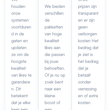
houden
We bieden
prijzen zijn
onze
verschillen
transparant
systemen
de
en er zijn
voortduren
pakketten
geen
d in de
van hoge
verborgen
gaten en
kwaliteit
kosten Het
updaten
likes aan
bedrag dat
ze om de
die passen
je ziet is
hoogste
bij jouw
het bedrag
kwaliteit
behoeften.
dat je
van likes te
Of je nu op
betaalt
garandere
zoek bent
zonder
n. Dit
naar een
verrassing
betekent
kleine
en of extra
dat je elke
boost of
kosten
keer een
een