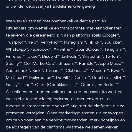
onder de toepasselijke handelsmerkwetgeving
We werken samen met onafhankelijke derde partijen
influencers om wettelijke en transparante marketingdiensten
te leveren die gerelateerd zijn aan platforms zoals Google™,
Trustpilot™, Yelp™, VerifyPilot™, Instagram™, TikTok™, YouTube™,
WhatsApp™, Facebook™, X-Twitter™, SoundCloud™, Telegram™,
Pinterest™, Likee™, Discord™, LinkedIn™, Snapchat™, Twitch™,
Spotify™, CoinMarketCap™, Shazam™, Rumble™, Apple Music™,
Audiomack™, Kick™, Threads™, Clubhouse™, Medium™, Kwai™,
MixCloud™, Dailymotion™, DatPiff™, Deezer™, Dribbble™, IMDb™,
Fansly™, Line™, Ok.ru (Odnoklassniki)™, Quora™, en Reddit™.
Alle influencers moeten voldoen aan de toepasselijke wetten,
inclusief intellectuele eigendoms- en merkenwetten, en
moeten misrepresentatie van affiliatie met de platforms die ze
promoten vermijden. Onze marketingdiensten zijn ontworpen
om te voldoen aan de servicevoorwaarden, merk richtlijnen en
beleidsregels van de platforms waarmee we samenwerken,