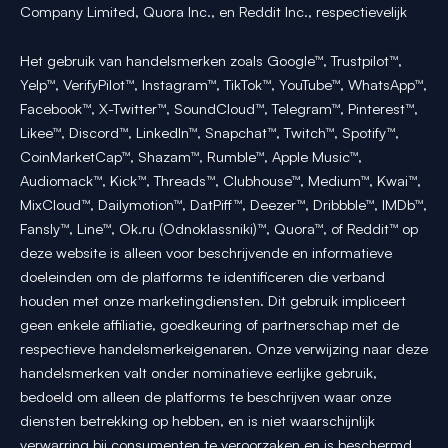
Company Limited, Quora Inc., en Reddit Inc., respectievelijk
Het gebruik van handelsmerken zoals Google™, Trustpilot™,
Yelp™, VerifyPilot™, Instagram™, TikTok™, YouTube™, WhatsApp™,
Facebook™, X-Twitter™, SoundCloud™, Telegram™, Pinterest™,
Likee™, Discord™, LinkedIn™, Snapchat™, Twitch™, Spotify™,
CoinMarketCap™, Shazam™, Rumble™, Apple Music™,
Audiomack™, Kick™, Threads™, Clubhouse™, Medium™, Kwai™,
MixCloud™, Dailymotion™, DatPiff™, Deezer™, Dribbble™, IMDb™,
Fansly™, Line™, Ok.ru (Odnoklassniki)™, Quora™, of Reddit™ op
deze website is alleen voor beschrijvende en informatieve
doeleinden om de platforms te identificeren die verband
houden met onze marketingdiensten. Dit gebruik impliceert
geen enkele affiliatie, goedkeuring of partnerschap met de
respectieve handelsmerkeigenaren. Onze verwijzing naar deze
handelsmerken valt onder nominatieve eerlijke gebruik,
bedoeld om alleen de platforms te beschrijven waar onze
diensten betrekking op hebben, en is niet waarschijnlijk
verwarring bij consumenten te veroorzaken en is beschermd