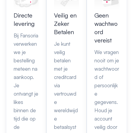
Directe
Veilig en
Geen
levering
Zeker
wachtwo
Betalen
ord
Bij Fansoria
vereist
verwerken
Je kunt
we je
veilig
We vragen
bestelling
betalen
nooit om je
meteen na
met je
wachtwoor
aankoop.
creditcard
d of
Je
via
persoonlijk
ontvangt je
vertrouwd
e
likes
e
gegevens.
binnen de
wereldwijd
Houd je
tijd die op
e
account
de
betaalsyst
veilig door