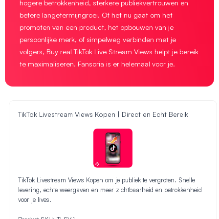
hogere betrokkenheid, sterkere publiekvertrouwen en
betere langetermijngroei. Of het nu gaat om het
promoten van een product, het opbouwen van je
persoonlijke merk, of simpelweg verbinden met je
volgers, Buy real TikTok Live Stream Views helpt je bereik
te maximaliseren. Fansoria is er helemaal voor je.
TikTok Livestream Views Kopen | Direct en Echt Bereik
TikTok Livestream Views Kopen om je publiek te vergroten. Snelle
levering, echte weergaven en meer zichtbaarheid en betrokkenheid
voor je lives.