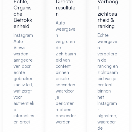
Echte,
Directe
Verhoog
Organis
resultate
t
che
n
zichtbaa
Betrokk
rheid &
Auto
enheid
ranking
weergave
Instagram
n
Echte
Auto
vergroten
weergave
Views
de
n
worden
zichtbaarh
verbetere
aangedre
eid van
n de
ven door
content
ranking en
echte
binnen
zichtbaarh
gebruiker
enkele
eid van je
sactiviteit,
seconden
content
wat zorgt
waardoor
binnen
voor
je
het
authentiek
berichten
Instagram
e
meteen
-
interacties
boeiender
algoritme,
en groei
worden
waardoor
de