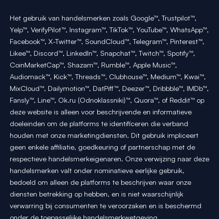
Het gebruik van handelsmerken zoals Google™, Trustpilot™,
Yelp™, VerifyPilot™, Instagram™, TikTok™, YouTube™, WhatsApp™,
Facebook™, X-Twitter™, SoundCloud™, Telegram™, Pinterest™,
Likee™, Discord™, LinkedIn™, Snapchat™, Twitch™, Spotify™,
CoinMarketCap™, Shazam™, Rumble™, Apple Music™,
Audiomack™, Kick™, Threads™, Clubhouse™, Medium™, Kwai™,
MixCloud™, Dailymotion™, DatPiff™, Deezer™, Dribbble™, IMDb™,
Fansly™, Line™, Ok.ru (Odnoklassniki)™, Quora™, of Reddit™ op
deze website is alleen voor beschrijvende en informatieve
doeleinden om de platforms te identificeren die verband
houden met onze marketingdiensten. Dit gebruik impliceert
geen enkele affiliatie, goedkeuring of partnerschap met de
respectieve handelsmerkeigenaren. Onze verwijzing naar deze
handelsmerken valt onder nominatieve eerlijke gebruik,
bedoeld om alleen de platforms te beschrijven waar onze
diensten betrekking op hebben, en is niet waarschijnlijk
verwarring bij consumenten te veroorzaken en is beschermd
onder de toepasselijke handelsmerkwetgeving