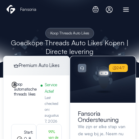
Ga
Fansoria
naar
de
inhoud
Koop Threads Auto Likes
Goedkope Threads Auto Likes Kopen |
Directe levering
Premium Auto Likes
24/7
Koop
Service
automatische
Actief
threads likes
Last
checked
on:
Fansoria
augustus
Ondersteuning
7, 2026
We zijn er elke stap van
Start:
99%
de weg bij je. Neem nu
van de
0-8