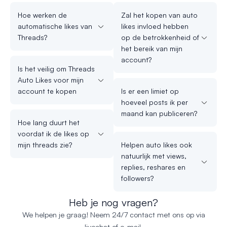
Hoe werken de
Zal het kopen van auto
automatische likes van
likes invloed hebben
Threads?
op de betrokkenheid of
het bereik van mijn
account?
Is het veilig om Threads
Auto Likes voor mijn
account te kopen
Is er een limiet op
hoeveel posts ik per
maand kan publiceren?
Hoe lang duurt het
voordat ik de likes op
mijn threads zie?
Helpen auto likes ook
natuurlijk met views,
replies, reshares en
followers?
Heb je nog vragen?
We helpen je graag! Neem 24/7 contact met ons op via
livechat of e-mail.