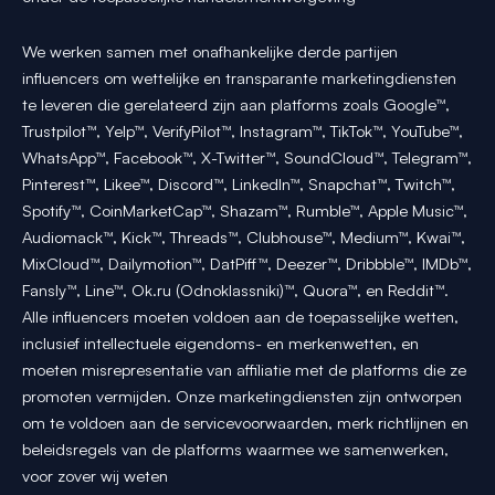
We werken samen met onafhankelijke derde partijen
influencers om wettelijke en transparante marketingdiensten
te leveren die gerelateerd zijn aan platforms zoals Google™,
Trustpilot™, Yelp™, VerifyPilot™, Instagram™, TikTok™, YouTube™,
WhatsApp™, Facebook™, X-Twitter™, SoundCloud™, Telegram™,
Pinterest™, Likee™, Discord™, LinkedIn™, Snapchat™, Twitch™,
Spotify™, CoinMarketCap™, Shazam™, Rumble™, Apple Music™,
Audiomack™, Kick™, Threads™, Clubhouse™, Medium™, Kwai™,
MixCloud™, Dailymotion™, DatPiff™, Deezer™, Dribbble™, IMDb™,
Fansly™, Line™, Ok.ru (Odnoklassniki)™, Quora™, en Reddit™.
Alle influencers moeten voldoen aan de toepasselijke wetten,
inclusief intellectuele eigendoms- en merkenwetten, en
moeten misrepresentatie van affiliatie met de platforms die ze
promoten vermijden. Onze marketingdiensten zijn ontworpen
om te voldoen aan de servicevoorwaarden, merk richtlijnen en
beleidsregels van de platforms waarmee we samenwerken,
voor zover wij weten