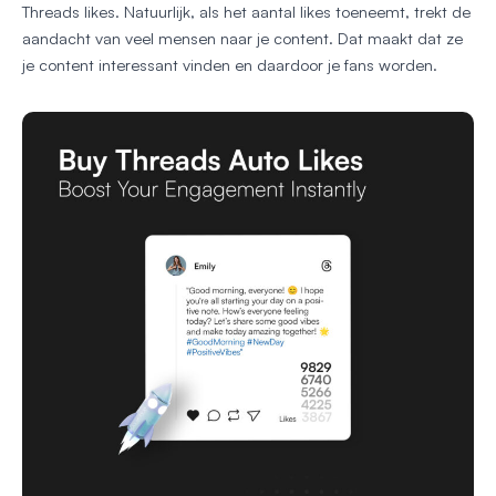
Threads likes. Natuurlijk, als het aantal likes toeneemt, trekt de
aandacht van veel mensen naar je content. Dat maakt dat ze
je content interessant vinden en daardoor je fans worden.