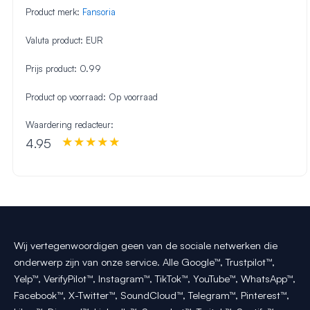
Product merk:
Fansoria
Valuta product:
EUR
Prijs product:
0.99
Product op voorraad:
Op voorraad
Waardering redacteur:
4.95
Wij vertegenwoordigen geen van de sociale netwerken die
onderwerp zijn van onze service. Alle Google™, Trustpilot™,
Yelp™, VerifyPilot™, Instagram™, TikTok™, YouTube™, WhatsApp™,
Facebook™, X-Twitter™, SoundCloud™, Telegram™, Pinterest™,