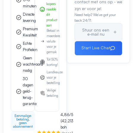
contact met ons op - we
kopers
minuten
zijn er voor je!
raadde
Directe
dit
Need help? We’ve got your
product
levering
back 24/7!
aan
Premium
Stuur ons een
Betaal in
e‑mail nu
Kwaliteit
meerdere
valuta
Echte
voor je
Start Live Chat
Profielen
gemak
Geen
Tot 50%
wachtwoord
korting!
nodig
Landkeuze
voor je
30
bestelling
dagen
Veilige
geld-
betaling
terug-
garantie
4,86/5
Eenmalige
betaling,
(42.213
geen
abonnement
boh