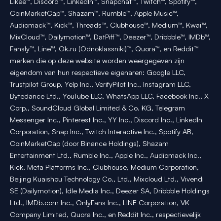
Likee™, Discord™, LinkedIn™, Snapchat™, Twitch™, Spotify™,
CoinMarketCap™, Shazam™, Rumble™, Apple Music™,
Audiomack™, Kick™, Threads™, Clubhouse™, Medium™, Kwai™,
MixCloud™, Dailymotion™, DatPiff™, Deezer™, Dribbble™, IMDb™,
Fansly™, Line™, Ok.ru (Odnoklassniki)™, Quora™, en Reddit™
merken die op deze website worden weergegeven zijn
eigendom van hun respectieve eigenaren: Google LLC,
Trustpilot Group, Yelp Inc., VerifyPilot Inc., Instagram LLC,
Bytedance Ltd., YouTube LLC, WhatsApp LLC, Facebook Inc., X
Corp., SoundCloud Global Limited & Co. KG, Telegram
Messenger Inc., Pinterest Inc., YY Inc., Discord Inc., LinkedIn
Corporation, Snap Inc., Twitch Interactive Inc., Spotify AB,
CoinMarketCap (door Binance Holdings), Shazam
Entertainment Ltd., Rumble Inc., Apple Inc., Audiomack Inc.,
Kick, Meta Platforms Inc., Clubhouse, Medium Corporation,
Beijing Kuaishou Technology Co., Ltd., Mixcloud Ltd., Vivendi
SE (Dailymotion), Idle Media Inc., Deezer SA, Dribbble Holdings
Ltd., IMDb.com Inc., OnlyFans Inc., LINE Corporation, VK
Company Limited, Quora Inc., en Reddit Inc., respectievelijk