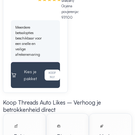
ulasan)
Ocjena
povjerenja:
97/100
Meerdere
betaalopties
beschikbaar voor
een snelle en
veilige
afrekenervaring
Kies je
KOOP
NU!
pakket
Koop Threads Auto Likes – Verhoog je
betrokkenheid direct