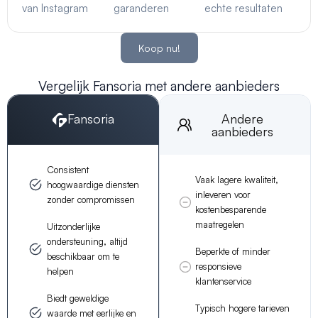
van Instagram
garanderen
echte resultaten
Koop nu!
Vergelijk Fansoria met andere aanbieders
Fansoria
Andere
aanbieders
Consistent
Vaak lagere kwaliteit,
hoogwaardige diensten
inleveren voor
zonder compromissen
kostenbesparende
maatregelen
Uitzonderlijke
ondersteuning, altijd
Beperkte of minder
beschikbaar om te
responsieve
helpen
klantenservice
Biedt geweldige
Typisch hogere tarieven
waarde met eerlijke en