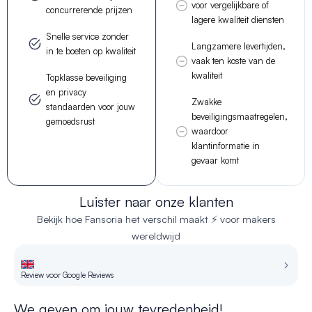
voor vergelijkbare of
concurrerende prijzen
lagere kwaliteit diensten
Snelle service zonder
Langzamere levertijden,
in te boeten op kwaliteit
vaak ten koste van de
kwaliteit
Topklasse beveiliging
en privacy
Zwakke
standaarden voor jouw
beveiligingsmaatregelen,
gemoedsrust
waardoor
klantinformatie in
gevaar komt
Luister naar onze klanten
Bekijk hoe Fansoria het verschil maakt ⚡ voor makers
wereldwijd
Review voor Google Reviews
Re
We geven om jouw tevredenheid!