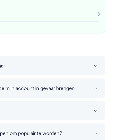
Zeer betrouw
Altijd consist
John M.
geco
aar
ce mijn account in gevaar brengen
elpen om populair te worden?