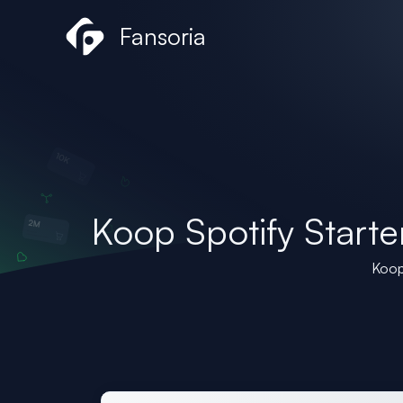
Ga
Fansoria
naar
de
inhoud
Koop Spotify Starte
Koop 