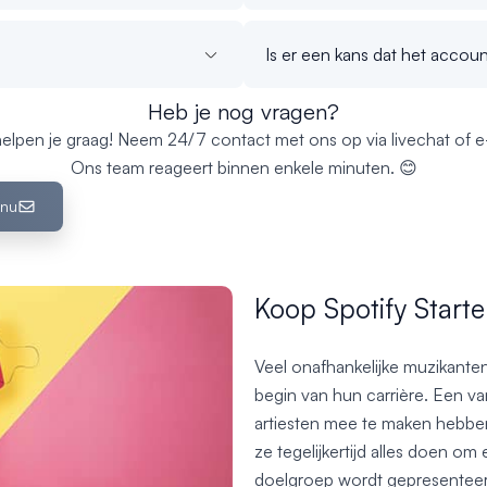
Is er een kans dat het acco
Heb je nog vragen?
elpen je graag! Neem 24/7 contact met ons op via livechat of e-
Ons team reageert binnen enkele minuten. 😊
 nu
Koop Spotify Start
Veel onafhankelijke muzikanten
begin van hun carrière. Een v
artiesten mee te maken hebben,
ze tegelijkertijd alles doen o
doelgroep wordt gepresenteerd