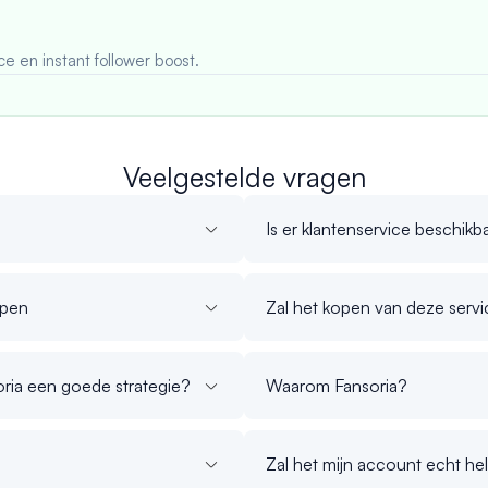
ce en instant follower boost.
Veelgestelde vragen
Is er klantenservice beschikb
open
Zal het kopen van deze servi
oria een goede strategie?
Waarom Fansoria?
Zal het mijn account echt h