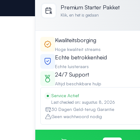
Premium Starter Pakket
Klik, en het is gedaan
Kwaliteitsborging
Hoge kwaliteit streams
Echte betrokkenheid
Echte luisteraars
24/7 Support
Altijd beschikbare hulp
Service Actief
Last checked on: augustus 8, 2026
30 Dagen Geld-terug Garantie
Geen wachtwoord nodig