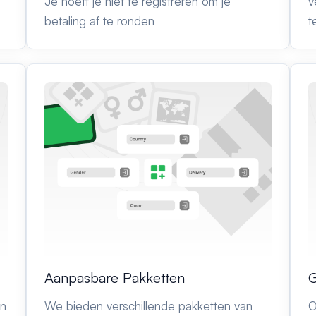
Je hoeft je niet te registreren om je
v
betaling af te ronden
t
Aanpasbare Pakketten
G
in
We bieden verschillende pakketten van
O