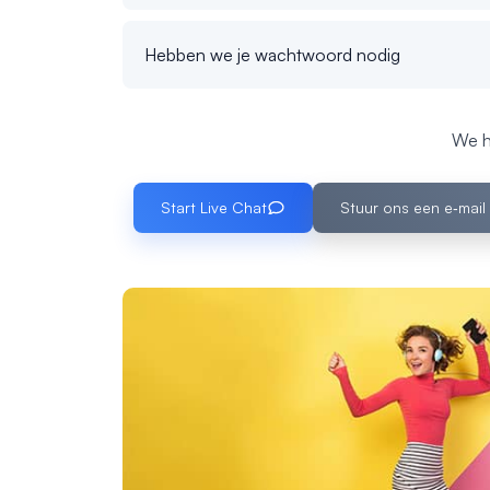
Hebben we je wachtwoord nodig
We h
Start Live Chat
Stuur ons een e‑mail