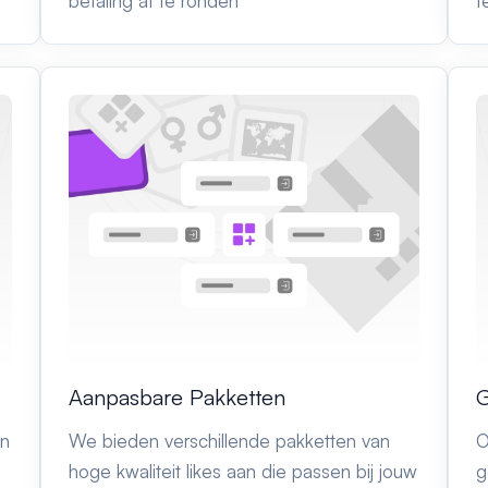
betaling af te ronden
t
Aanpasbare Pakketten
G
in
We bieden verschillende pakketten van
O
hoge kwaliteit likes aan die passen bij jouw
g