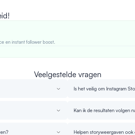
id!
ce en instant follower boost.
Veelgestelde vragen
Is het veilig om Instagram St
Kan ik de resultaten volgen 
ven?
Helpen storyweergaven ook o