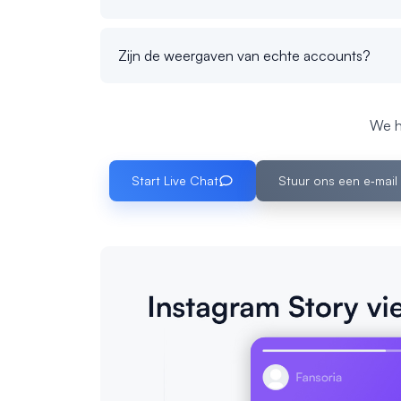
Zijn de weergaven van echte accounts?
We h
Start Live Chat
Stuur ons een e‑mail