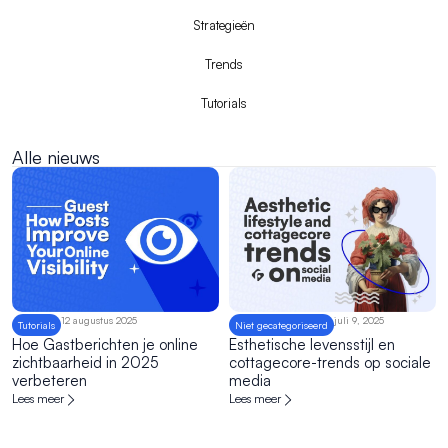
Strategieën
Trends
Tutorials
Alle nieuws
Pagina
Pagina
12 augustus 2025
juli 9, 2025
Tutorials
Niet gecategoriseerd
Hoe Gastberichten je online
Esthetische levensstijl en
zichtbaarheid in 2025
cottagecore-trends op sociale
verbeteren
media
Lees meer
Lees meer