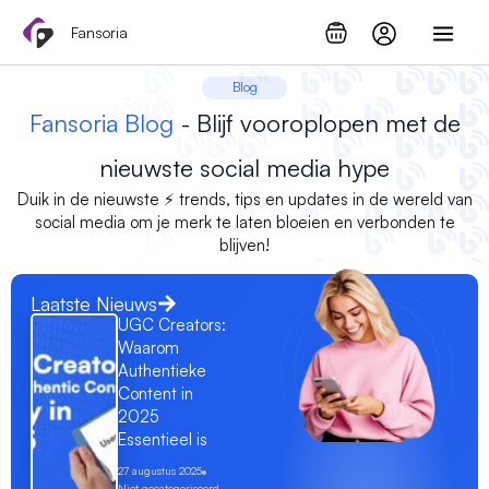
Ga
Fansoria
naar
de
Blog
inhoud
Fansoria Blog
- Blijf vooroplopen met de
nieuwste social media hype
Duik in de nieuwste ⚡ trends, tips en updates in de wereld van
social media om je merk te laten bloeien en verbonden te
blijven!
Laatste Nieuws
UGC Creators:
Waarom
Authentieke
Content in
2025
Essentieel is
27 augustus 2025
Niet gecategoriseerd