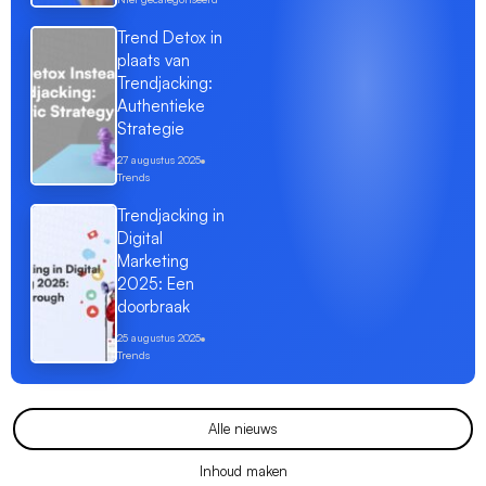
Trend Detox in
plaats van
Trendjacking:
Authentieke
Strategie
27 augustus 2025
Trends
Trendjacking in
Digital
Marketing
2025: Een
doorbraak
25 augustus 2025
Trends
Alle nieuws
Inhoud maken