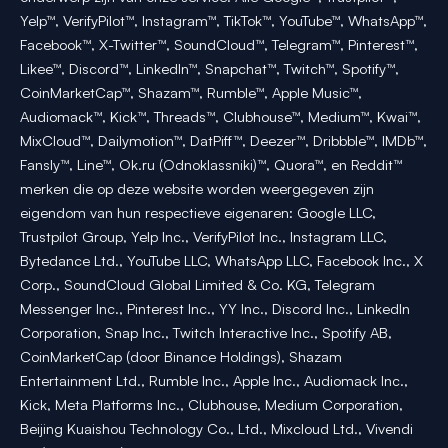
Yelp™, VerifyPilot™, Instagram™, TikTok™, YouTube™, WhatsApp™,
Facebook™, X-Twitter™, SoundCloud™, Telegram™, Pinterest™,
Likee™, Discord™, LinkedIn™, Snapchat™, Twitch™, Spotify™,
CoinMarketCap™, Shazam™, Rumble™, Apple Music™,
Audiomack™, Kick™, Threads™, Clubhouse™, Medium™, Kwai™,
MixCloud™, Dailymotion™, DatPiff™, Deezer™, Dribbble™, IMDb™,
Fansly™, Line™, Ok.ru (Odnoklassniki)™, Quora™, en Reddit™
merken die op deze website worden weergegeven zijn
eigendom van hun respectieve eigenaren: Google LLC,
Trustpilot Group, Yelp Inc., VerifyPilot Inc., Instagram LLC,
Bytedance Ltd., YouTube LLC, WhatsApp LLC, Facebook Inc., X
Corp., SoundCloud Global Limited & Co. KG, Telegram
Messenger Inc., Pinterest Inc., YY Inc., Discord Inc., LinkedIn
Corporation, Snap Inc., Twitch Interactive Inc., Spotify AB,
CoinMarketCap (door Binance Holdings), Shazam
Entertainment Ltd., Rumble Inc., Apple Inc., Audiomack Inc.,
Kick, Meta Platforms Inc., Clubhouse, Medium Corporation,
Beijing Kuaishou Technology Co., Ltd., Mixcloud Ltd., Vivendi