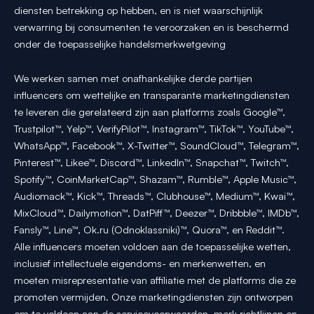
diensten betrekking op hebben, en is niet waarschijnlijk
verwarring bij consumenten te veroorzaken en is beschermd
onder de toepasselijke handelsmerkwetgeving
We werken samen met onafhankelijke derde partijen
influencers om wettelijke en transparante marketingdiensten
te leveren die gerelateerd zijn aan platforms zoals Google™,
Trustpilot™, Yelp™, VerifyPilot™, Instagram™, TikTok™, YouTube™,
WhatsApp™, Facebook™, X-Twitter™, SoundCloud™, Telegram™,
Pinterest™, Likee™, Discord™, LinkedIn™, Snapchat™, Twitch™,
Spotify™, CoinMarketCap™, Shazam™, Rumble™, Apple Music™,
Audiomack™, Kick™, Threads™, Clubhouse™, Medium™, Kwai™,
MixCloud™, Dailymotion™, DatPiff™, Deezer™, Dribbble™, IMDb™,
Fansly™, Line™, Ok.ru (Odnoklassniki)™, Quora™, en Reddit™.
Alle influencers moeten voldoen aan de toepasselijke wetten,
inclusief intellectuele eigendoms- en merkenwetten, en
moeten misrepresentatie van affiliatie met de platforms die ze
promoten vermijden. Onze marketingdiensten zijn ontworpen
om te voldoen aan de servicevoorwaarden, merk richtlijnen en