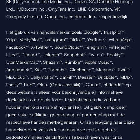
SE (Dailymotion), Idle Media Inc., Deezer SA, Dribbble Holdings
Ltd., IMDb.com Inc., OnlyFans Inc., LINE Corporation, VK
Company Limited, Quora Inc., en Reddit Inc., respectievelijk
Het gebruik van handelsmerken zoals Google™, Trustpilot™,
Yelp™, VerifyPilot™, Instagram™, TikTok™, YouTube™, WhatsApp™,
Facebook™, X-Twitter™, SoundCloud™, Telegram™, Pinterest™,
Likee™, Discord™, LinkedIn™, Snapchat™, Twitch™, Spotify™,
CoinMarketCap™, Shazam™, Rumble™, Apple Music™,
Audiomack™, Kick™, Threads™, Clubhouse™, Medium™, Kwai™,
MixCloud™, Dailymotion™, DatPiff™, Deezer™, Dribbble™, IMDb™,
Fansly™, Line™, Ok.ru (Odnoklassniki)™, Quora™, of Reddit™ op
deze website is alleen voor beschrijvende en informatieve
doeleinden om de platforms te identificeren die verband
houden met onze marketingdiensten. Dit gebruik impliceert
geen enkele affiliatie, goedkeuring of partnerschap met de
respectieve handelsmerkeigenaren. Onze verwijzing naar deze
handelsmerken valt onder nominatieve eerlijke gebruik,
bedoeld om alleen de platforms te beschrijven waar onze