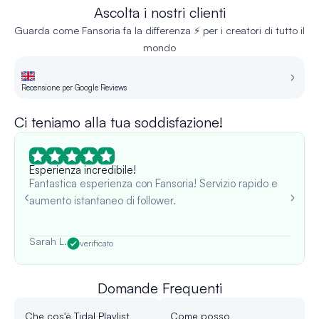
Ascolta i nostri clienti
Guarda come Fansoria fa la differenza ⚡ per i creatori di tutto il
mondo
Recensione per Google Reviews
Re
Ci teniamo alla tua soddisfazione!
Esperienza incredibile!
Fantastica esperienza con Fansoria! Servizio rapido e
aumento istantaneo di follower.
Sarah L.
verificato
Domande Frequenti
Che cos'è Tidal Playlist
Come posso