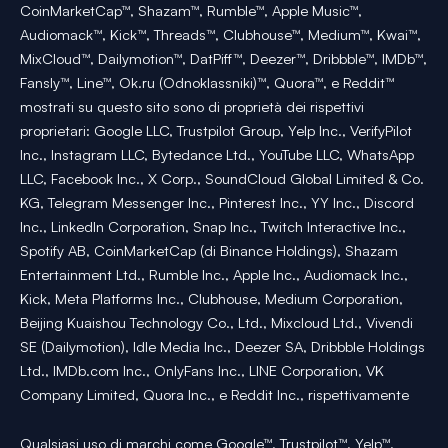
CoinMarketCap™, Shazam™, Rumble™, Apple Music™,
Audiomack™, Kick™, Threads™, Clubhouse™, Medium™, Kwai™,
MixCloud™, Dailymotion™, DatPiff™, Deezer™, Dribbble™, IMDb™,
Fansly™, Line™, Ok.ru (Odnoklassniki)™, Quora™, e Reddit™
mostrati su questo sito sono di proprietà dei rispettivi
proprietari: Google LLC, Trustpilot Group, Yelp Inc., VerifyPilot
Inc., Instagram LLC, Bytedance Ltd., YouTube LLC, WhatsApp
LLC, Facebook Inc., X Corp., SoundCloud Global Limited & Co.
KG, Telegram Messenger Inc., Pinterest Inc., YY Inc., Discord
Inc., LinkedIn Corporation, Snap Inc., Twitch Interactive Inc.,
Spotify AB, CoinMarketCap (di Binance Holdings), Shazam
Entertainment Ltd., Rumble Inc., Apple Inc., Audiomack Inc.,
Kick, Meta Platforms Inc., Clubhouse, Medium Corporation,
Beijing Kuaishou Technology Co., Ltd., Mixcloud Ltd., Vivendi
SE (Dailymotion), Idle Media Inc., Deezer SA, Dribbble Holdings
Ltd., IMDb.com Inc., OnlyFans Inc., LINE Corporation, VK
Company Limited, Quora Inc., e Reddit Inc., rispettivamente
Qualsiasi uso di marchi come Google™, Trustpilot™, Yelp™,