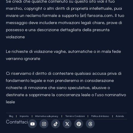
Se credi che qualche contenuto su questo sito violi il tuo
marchio, copyright o altri diritti di proprietà intellettuale, puoi
inviare un reclamo formale a supporto {at} fansoria.com. Il tuo
messaggio deve includere motivazioni legali chiare, prove di
possesso e una descrizione dettagliata della presunta
violazione
Le richieste di violazione vaghe, automatiche o in mala fede
verranno ignorate
Ci riserviamo il diritto di contestare qualsiasi accusa priva di
fondamento legale e non prenderemo in considerazione
richieste di rimozione che siano speculative, abusive o
destinate a sopprimere la concorrenza leale o l'uso nominativo
leale
Blog
Impronta
Informativa sulla privacy
Termini e Condizioni
Politica di rimborso
Azienda
Y
I
T
X
P
T
Contattaci
o
n
i
-
i
h
u
s
k
t
n
r