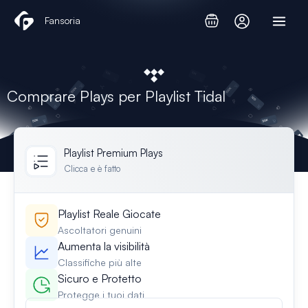
Vai
Fansoria
al
contenuto
Comprare Plays per Playlist Tidal
Playlist Premium Plays
Clicca e è fatto
Playlist Reale Giocate
Ascoltatori genuini
Aumenta la visibilità
Classifiche più alte
Sicuro e Protetto
Protegge i tuoi dati