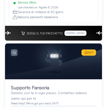
Servizio Attivo
Last checked on: Agosto 8, 2026
Garanzia di rimborso di 30 giorni
Nessuna password necessaria
SCEGLI IL TUO PACCHETTO
COMPRA ADESSO!
24/7
Supporto Fansoria
Saremo con te in ogni passo. Contattaci adesso
siamo qui per te
Need help? We’ve got your back 24/7!