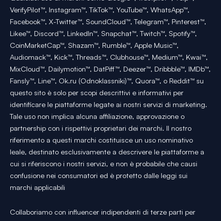
VerifyPilot™, Instagram™, TikTok™, YouTube™, WhatsApp™,
Facebook™, X-Twitter™, SoundCloud™, Telegram™, Pinterest™,
Likee™, Discord™, LinkedIn™, Snapchat™, Twitch™, Spotify™,
CoinMarketCap™, Shazam™, Rumble™, Apple Music™,
Audiomack™, Kick™, Threads™, Clubhouse™, Medium™, Kwai™,
MixCloud™, Dailymotion™, DatPiff™, Deezer™, Dribbble™, IMDb™,
Fansly™, Line™, Ok.ru (Odnoklassniki)™, Quora™, o Reddit™ su
questo sito è solo per scopi descrittivi e informativi per
identificare le piattaforme legate ai nostri servizi di marketing.
Tale uso non implica alcuna affiliazione, approvazione o
partnership con i rispettivi proprietari dei marchi. Il nostro
riferimento a questi marchi costituisce un uso nominativo
leale, destinato esclusivamente a descrivere le piattaforme a
cui si riferiscono i nostri servizi, e non è probabile che causi
confusione nei consumatori ed è protetto dalle leggi sui
marchi applicabili
Collaboriamo con influencer indipendenti di terze parti per