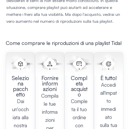
desiderati e senti di non essere molto conosciuto. In questa
situazione, comprare playlist può aiutarti ad accelerare e
mettere i freni alla tua visibilità. Ma dopo l'acquisto, vedrai un
vero aumento nel numero di riproduzioni sulla tua playlist.
Come comprare le riproduzioni di una playlist Tidal
Selezio
Fornire
Compl
È tutto!
na
inform
eta
Accedi
pacch
azioni
acquist
all'impat
etto
o
Compila
to
Dai
Comple
le tue
immedi
un'occh
ta il tuo
informa
ato
iata alla
ordine
zioni
sulla tua
nostra
con
per