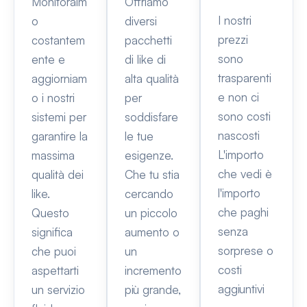
Monitoraim
Offriamo
I nostri
o
diversi
prezzi
costantem
pacchetti
sono
ente e
di like di
trasparenti
aggiorniam
alta qualità
e non ci
o i nostri
per
sono costi
sistemi per
soddisfare
nascosti
garantire la
le tue
L'importo
massima
esigenze.
che vedi è
qualità dei
Che tu stia
l'importo
like.
cercando
che paghi
Questo
un piccolo
senza
significa
aumento o
sorprese o
che puoi
un
costi
aspettarti
incremento
aggiuntivi
un servizio
più grande,