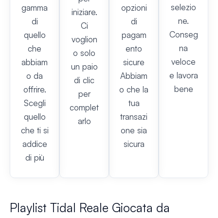
selezio
gamma
opzioni
iniziare.
ne.
di
di
Ci
Conseg
quello
pagam
voglion
na
che
ento
o solo
veloce
abbiam
sicure
un paio
e lavora
o da
Abbiam
di clic
bene
offrire.
o che la
per
Scegli
tua
complet
quello
transazi
arlo
che ti si
one sia
addice
sicura
di più
Playlist Tidal Reale Giocata da