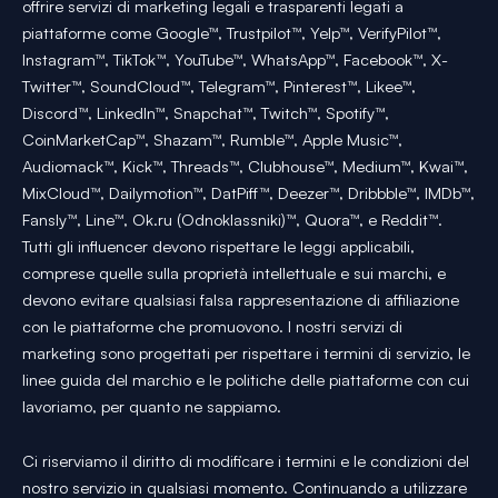
offrire servizi di marketing legali e trasparenti legati a
piattaforme come Google™, Trustpilot™, Yelp™, VerifyPilot™,
Instagram™, TikTok™, YouTube™, WhatsApp™, Facebook™, X-
Twitter™, SoundCloud™, Telegram™, Pinterest™, Likee™,
Discord™, LinkedIn™, Snapchat™, Twitch™, Spotify™,
CoinMarketCap™, Shazam™, Rumble™, Apple Music™,
Audiomack™, Kick™, Threads™, Clubhouse™, Medium™, Kwai™,
MixCloud™, Dailymotion™, DatPiff™, Deezer™, Dribbble™, IMDb™,
Fansly™, Line™, Ok.ru (Odnoklassniki)™, Quora™, e Reddit™.
Tutti gli influencer devono rispettare le leggi applicabili,
comprese quelle sulla proprietà intellettuale e sui marchi, e
devono evitare qualsiasi falsa rappresentazione di affiliazione
con le piattaforme che promuovono. I nostri servizi di
marketing sono progettati per rispettare i termini di servizio, le
linee guida del marchio e le politiche delle piattaforme con cui
lavoriamo, per quanto ne sappiamo.
Ci riserviamo il diritto di modificare i termini e le condizioni del
nostro servizio in qualsiasi momento. Continuando a utilizzare