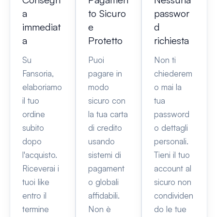
a
to Sicuro
passwor
immediat
e
d
a
Protetto
richiesta
Su
Puoi
Non ti
Fansoria,
pagare in
chiederem
elaboriamo
modo
o mai la
il tuo
sicuro con
tua
ordine
la tua carta
password
subito
di credito
o dettagli
dopo
usando
personali.
l'acquisto.
sistemi di
Tieni il tuo
Riceverai i
pagament
account al
tuoi like
o globali
sicuro non
entro il
affidabili.
condividen
termine
Non è
do le tue