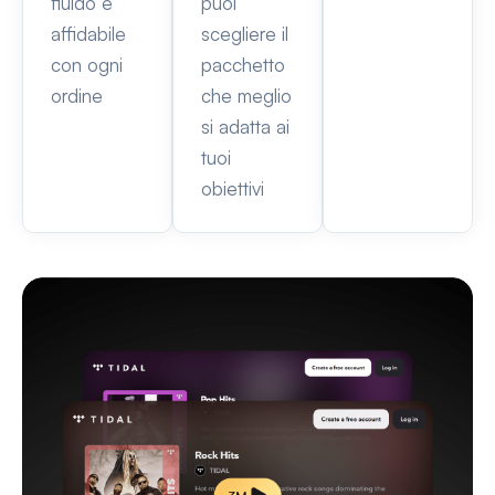
fluido e
puoi
affidabile
scegliere il
con ogni
pacchetto
ordine
che meglio
si adatta ai
tuoi
obiettivi