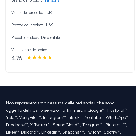
Brand del prodotto:
Fansoria
Valuta del prodotto:
EUR
Prezzo del prodotto:
1.69
Prodotto in stock:
Disponibile
Valutazione dell'editor
4.76
Non rappresentiamo nessuna delle reti sociali che sono
oggetto del nostro servizio. Tutti i marchi Google™, Trustpilot™,
Yelp™, VerifyPilot™, Instagram™, TikTok™, YouTube™, WhatsApp™,
Facebook™, X-Twitter™, SoundCloud™, Telegram™, Pinterest™,
Likee™, Discord™, LinkedIn™, Snapchat™, Twitch™, Spotify™,