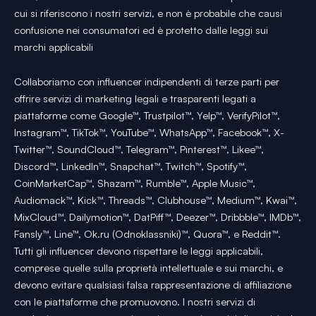
cui si riferiscono i nostri servizi, e non è probabile che causi
confusione nei consumatori ed è protetto dalle leggi sui
marchi applicabili
Collaboriamo con influencer indipendenti di terze parti per
offrire servizi di marketing legali e trasparenti legati a
piattaforme come Google™, Trustpilot™, Yelp™, VerifyPilot™,
Instagram™, TikTok™, YouTube™, WhatsApp™, Facebook™, X-
Twitter™, SoundCloud™, Telegram™, Pinterest™, Likee™,
Discord™, LinkedIn™, Snapchat™, Twitch™, Spotify™,
CoinMarketCap™, Shazam™, Rumble™, Apple Music™,
Audiomack™, Kick™, Threads™, Clubhouse™, Medium™, Kwai™,
MixCloud™, Dailymotion™, DatPiff™, Deezer™, Dribbble™, IMDb™,
Fansly™, Line™, Ok.ru (Odnoklassniki)™, Quora™, e Reddit™.
Tutti gli influencer devono rispettare le leggi applicabili,
comprese quelle sulla proprietà intellettuale e sui marchi, e
devono evitare qualsiasi falsa rappresentazione di affiliazione
con le piattaforme che promuovono. I nostri servizi di