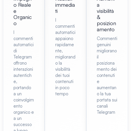
o Reale
immedia
a
e
ti
visibilità
Organic
&
I
o
posizion
commenti
amento
I
automatici
commenti
appaiono
Commenti
automatici
rapidame
genuini
di
nte,
migliorano
Telegram
migliorand
il
offrono
o la
posiziona
interazioni
visibilità
mento dei
autentich
dei tuoi
contenuti
e,
contenuti
e
portando
in poco
aumentan
a un
tempo
o la tua
coinvolgim
portata sui
ento
canali
organico e
Telegram
a un
successo
a lungo