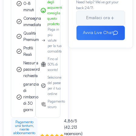
Need help? We’ve got your
degli
0-8
acquirenti
back 24/7!
minuti
consiglia
Emailaci ora
Consegna
questo
prodotto
immediata
Paga in
Avvia Live Chat
Qualità
più
Premium
valute
per la tua
Profili
comodità
Reali
Fino al
Nessuna
50% di
password
sconto!
richiesta
Selezione
del paese
garanzia
per il tuo
di
ordine
rimborso
Pagamento
di 30
sicuro
giorni
4,86/5
Pagamento
una tantum,
(42.213
niente
abbonamento
recensioni)