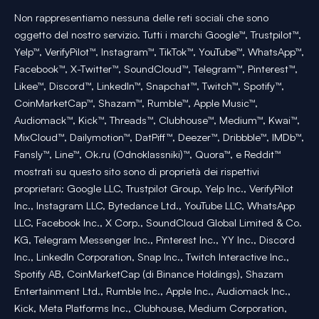
Non rappresentiamo nessuna delle reti sociali che sono
oggetto del nostro servizio. Tutti i marchi Google™, Trustpilot™,
Yelp™, VerifyPilot™, Instagram™, TikTok™, YouTube™, WhatsApp™,
Facebook™, X-Twitter™, SoundCloud™, Telegram™, Pinterest™,
Likee™, Discord™, LinkedIn™, Snapchat™, Twitch™, Spotify™,
CoinMarketCap™, Shazam™, Rumble™, Apple Music™,
Audiomack™, Kick™, Threads™, Clubhouse™, Medium™, Kwai™,
MixCloud™, Dailymotion™, DatPiff™, Deezer™, Dribbble™, IMDb™,
Fansly™, Line™, Ok.ru (Odnoklassniki)™, Quora™, e Reddit™
mostrati su questo sito sono di proprietà dei rispettivi
proprietari: Google LLC, Trustpilot Group, Yelp Inc., VerifyPilot
Inc., Instagram LLC, Bytedance Ltd., YouTube LLC, WhatsApp
LLC, Facebook Inc., X Corp., SoundCloud Global Limited & Co.
KG, Telegram Messenger Inc., Pinterest Inc., YY Inc., Discord
Inc., LinkedIn Corporation, Snap Inc., Twitch Interactive Inc.,
Spotify AB, CoinMarketCap (di Binance Holdings), Shazam
Entertainment Ltd., Rumble Inc., Apple Inc., Audiomack Inc.,
Kick, Meta Platforms Inc., Clubhouse, Medium Corporation,