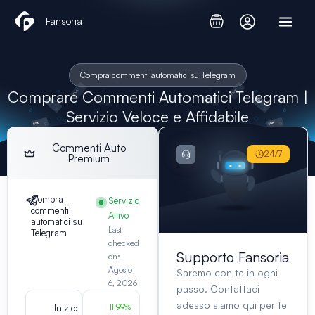
Vai
Fansoria
al
contenuto
Compra commenti automatici su Telegram
Comprare Commenti Automatici Telegram |
Servizio Veloce e Affidabile
Commenti Auto
24/7
Premium
Compra
Servizio
commenti
Attivo
automatici su
Last
Telegram
checked
Supporto Fansoria
on:
Agosto
Saremo con te in ogni
6, 2026
passo. Contattaci
adesso siamo qui per te
Inizio:
Il 99%