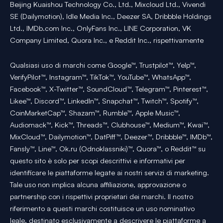
Beijing Kuaishou Technology Co., Ltd., Mixcloud Ltd., Vivendi
SE (Dailymotion), Idle Media Inc., Deezer SA, Dribbble Holdings
Ltd., IMDb.com Inc., OnlyFans Inc., LINE Corporation, VK
Company Limited, Quora Inc., e Reddit Inc., rispettivamente
Qualsiasi uso di marchi come Google™, Trustpilot™, Yelp™,
VerifyPilot™, Instagram™, TikTok™, YouTube™, WhatsApp™,
Facebook™, X-Twitter™, SoundCloud™, Telegram™, Pinterest™,
Likee™, Discord™, LinkedIn™, Snapchat™, Twitch™, Spotify™,
CoinMarketCap™, Shazam™, Rumble™, Apple Music™,
Audiomack™, Kick™, Threads™, Clubhouse™, Medium™, Kwai™,
MixCloud™, Dailymotion™, DatPiff™, Deezer™, Dribbble™, IMDb™,
Fansly™, Line™, Ok.ru (Odnoklassniki)™, Quora™, o Reddit™ su
questo sito è solo per scopi descrittivi e informativi per
identificare le piattaforme legate ai nostri servizi di marketing.
Tale uso non implica alcuna affiliazione, approvazione o
partnership con i rispettivi proprietari dei marchi. Il nostro
riferimento a questi marchi costituisce un uso nominativo
leale, destinato esclusivamente a descrivere le piattaforme a