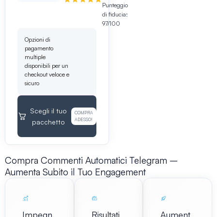
Punteggio
di fiducia:
97/100
Opzioni di
pagamento
multiple
disponibili per un
checkout veloce e
sicuro
Scegli il tuo
COMPRA
ADESSO!
pacchetto
Compra Commenti Automatici Telegram –
Aumenta Subito il Tuo Engagement
Impegn
Risultati
Aument