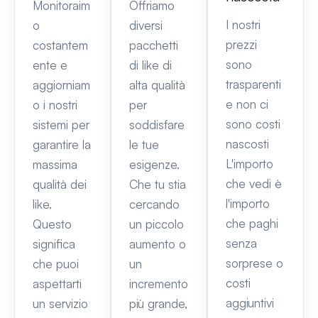
Monitoraim
Offriamo
I nostri
o
diversi
prezzi
costantem
pacchetti
sono
ente e
di like di
trasparenti
aggiorniam
alta qualità
e non ci
o i nostri
per
sono costi
sistemi per
soddisfare
nascosti
garantire la
le tue
L'importo
massima
esigenze.
che vedi è
qualità dei
Che tu stia
l'importo
like.
cercando
che paghi
Questo
un piccolo
senza
significa
aumento o
sorprese o
che puoi
un
costi
aspettarti
incremento
aggiuntivi
un servizio
più grande,