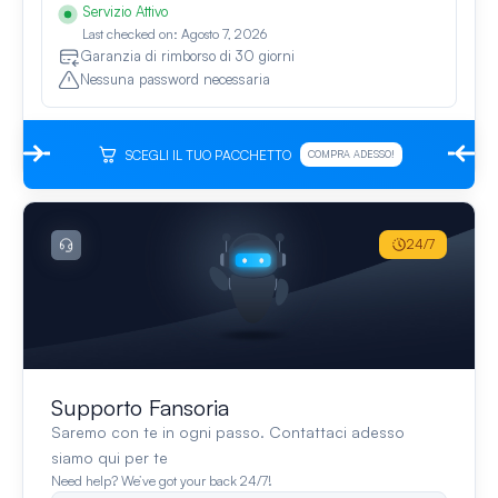
Servizio Attivo
Last checked on: Agosto 7, 2026
Garanzia di rimborso di 30 giorni
Nessuna password necessaria
SCEGLI IL TUO PACCHETTO
COMPRA ADESSO!
24/7
Supporto Fansoria
Saremo con te in ogni passo. Contattaci adesso
siamo qui per te
Need help? We’ve got your back 24/7!