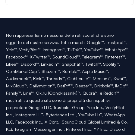
Non rappresentiamo nessuna delle reti sociali che sono
oggetto del nostro servizio. Tutti i marchi Google™, Trustpilot™,
Yelp™, VerifyPilot™, Instagram™, TikTok™, YouTube™, WhatsApp™,
Facebook™, X-Twitter™, SoundCloud™, Telegram™, Pinterest™,
Likee™, Discord™, LinkedIn™, Snapchat™, Twitch™, Spotify™,
CoinMarketCap™, Shazam™, Rumble™, Apple Music™,
Audiomack™, Kick™, Threads™, Clubhouse™, Medium™, Kwai™,
MixCloud™, Dailymotion™, DatPiff™, Deezer™, Dribbble™, IMDb™,
Fansly™, Line™, Ok.ru (Odnoklassniki)™, Quora™, e Reddit™
mostrati su questo sito sono di proprietà dei rispettivi
proprietari: Google LLC, Trustpilot Group, Yelp Inc., VerifyPilot
Inc., Instagram LLC, Bytedance Ltd., YouTube LLC, WhatsApp
LLC, Facebook Inc., X Corp., SoundCloud Global Limited & Co.
KG, Telegram Messenger Inc., Pinterest Inc., YY Inc., Discord