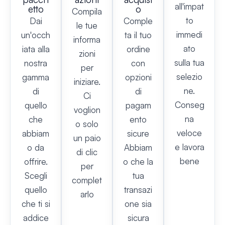
all'impat
etto
o
Compila
to
Dai
Comple
le tue
immedi
un'occh
ta il tuo
informa
ato
iata alla
ordine
zioni
sulla tua
nostra
con
per
selezio
gamma
opzioni
iniziare.
ne.
di
di
Ci
Conseg
quello
pagam
voglion
na
che
ento
o solo
veloce
abbiam
sicure
un paio
e lavora
o da
Abbiam
di clic
bene
offrire.
o che la
per
Scegli
tua
complet
quello
transazi
arlo
che ti si
one sia
addice
sicura