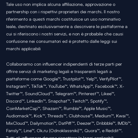
Tale uso non implica alcuna affiliazione, approvazione o
partnership con i rispettivi proprietari dei marchi. Il nostro
riferimento a questi marchi costituisce un uso nominativo
leale, destinato esclusivamente a descrivere le piattaforme a
cui si riferiscono i nostri servizi, e non è probabile che causi
confusione nei consumatori ed è protetto dalle leggi sui
marchi applicabili
Collaboriamo con influencer indipendenti di terze parti per
offrire servizi di marketing legali e trasparenti legati a
piattaforme come Google™, Trustpilot™, Yelp™, VerifyPilot™,
Instagram™, TikTok™, YouTube™, WhatsApp™, Facebook™, X-
Twitter™, SoundCloud™, Telegram™, Pinterest™, Likee™,
Discord™, LinkedIn™, Snapchat™, Twitch™, Spotify™,
CoinMarketCap™, Shazam™, Rumble™, Apple Music™,
Audiomack™, Kick™, Threads™, Clubhouse™, Medium™, Kwai™,
MixCloud™, Dailymotion™, DatPiff™, Deezer™, Dribbble™, IMDb™,
Fansly™, Line™, Ok.ru (Odnoklassniki)™, Quora™, e Reddit™.
Tutti gli influencer devono rispettare le leggi applicabili,