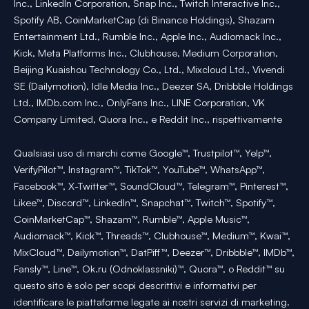
Inc., LinkedIn Corporation, Snap Inc., Twitch Interactive Inc.,
Spotify AB, CoinMarketCap (di Binance Holdings), Shazam
Entertainment Ltd., Rumble Inc., Apple Inc., Audiomack Inc.,
Kick, Meta Platforms Inc., Clubhouse, Medium Corporation,
Beijing Kuaishou Technology Co., Ltd., Mixcloud Ltd., Vivendi
SE (Dailymotion), Idle Media Inc., Deezer SA, Dribbble Holdings
Ltd., IMDb.com Inc., OnlyFans Inc., LINE Corporation, VK
Company Limited, Quora Inc., e Reddit Inc., rispettivamente
Qualsiasi uso di marchi come Google™, Trustpilot™, Yelp™,
VerifyPilot™, Instagram™, TikTok™, YouTube™, WhatsApp™,
Facebook™, X-Twitter™, SoundCloud™, Telegram™, Pinterest™,
Likee™, Discord™, LinkedIn™, Snapchat™, Twitch™, Spotify™,
CoinMarketCap™, Shazam™, Rumble™, Apple Music™,
Audiomack™, Kick™, Threads™, Clubhouse™, Medium™, Kwai™,
MixCloud™, Dailymotion™, DatPiff™, Deezer™, Dribbble™, IMDb™,
Fansly™, Line™, Ok.ru (Odnoklassniki)™, Quora™, o Reddit™ su
questo sito è solo per scopi descrittivi e informativi per
identificare le piattaforme legate ai nostri servizi di marketing.