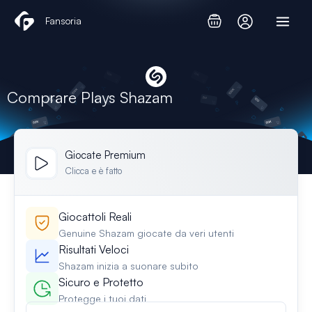
Vai
Fansoria
al
contenuto
Comprare Plays Shazam
Giocate Premium
Clicca e è fatto
Giocattoli Reali
Genuine Shazam giocate da veri utenti
Risultati Veloci
Shazam inizia a suonare subito
Sicuro e Protetto
Protegge i tuoi dati