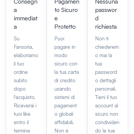
Consegn
Pagamen
Nessuna
a
to Sicuro
passwor
immediat
e
d
a
Protetto
richiesta
Su
Puoi
Non ti
Fansoria,
pagare in
chiederem
elaboriamo
modo
o mai la
il tuo
sicuro con
tua
ordine
la tua carta
password
subito
di credito
o dettagli
dopo
usando
personali.
l'acquisto.
sistemi di
Tieni il tuo
Riceverai i
pagament
account al
tuoi like
o globali
sicuro non
entro il
affidabili.
condividen
termine
Non è
do le tue