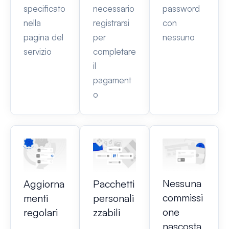
specificato
necessario
password
nella
registrarsi
con
pagina del
per
nessuno
servizio
completare
il
pagament
o
Nessuna
Aggiorna
Pacchetti
commissi
menti
personali
one
regolari
zzabili
nascosta