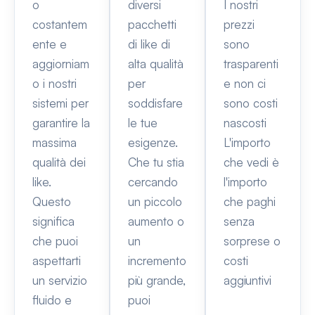
o
diversi
I nostri
costantem
pacchetti
prezzi
ente e
di like di
sono
aggiorniam
alta qualità
trasparenti
o i nostri
per
e non ci
sistemi per
soddisfare
sono costi
garantire la
le tue
nascosti
massima
esigenze.
L'importo
qualità dei
Che tu stia
che vedi è
like.
cercando
l'importo
Questo
un piccolo
che paghi
significa
aumento o
senza
che puoi
un
sorprese o
aspettarti
incremento
costi
un servizio
più grande,
aggiuntivi
fluido e
puoi