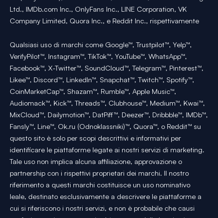
Ltd., IMDb.com Inc., OnlyFans Inc., LINE Corporation, VK
Company Limited, Quora Inc., e Reddit Inc., rispettivamente
Qualsiasi uso di marchi come Google™, Trustpilot™, Yelp™,
VerifyPilot™, Instagram™, TikTok™, YouTube™, WhatsApp™,
Facebook™, X-Twitter™, SoundCloud™, Telegram™, Pinterest™,
Likee™, Discord™, LinkedIn™, Snapchat™, Twitch™, Spotify™,
CoinMarketCap™, Shazam™, Rumble™, Apple Music™,
Audiomack™, Kick™, Threads™, Clubhouse™, Medium™, Kwai™,
MixCloud™, Dailymotion™, DatPiff™, Deezer™, Dribbble™, IMDb™,
Fansly™, Line™, Ok.ru (Odnoklassniki)™, Quora™, o Reddit™ su
questo sito è solo per scopi descrittivi e informativi per
identificare le piattaforme legate ai nostri servizi di marketing.
Tale uso non implica alcuna affiliazione, approvazione o
partnership con i rispettivi proprietari dei marchi. Il nostro
riferimento a questi marchi costituisce un uso nominativo
leale, destinato esclusivamente a descrivere le piattaforme a
cui si riferiscono i nostri servizi, e non è probabile che causi