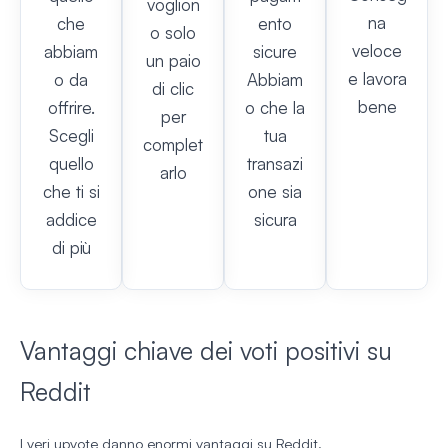
voglion
na
che
ento
o solo
veloce
abbiam
sicure
un paio
e lavora
o da
Abbiam
di clic
bene
offrire.
o che la
per
Scegli
tua
complet
quello
transazi
arlo
che ti si
one sia
addice
sicura
di più
Vantaggi chiave dei voti positivi su
Reddit
I veri upvote danno enormi vantaggi su Reddit.