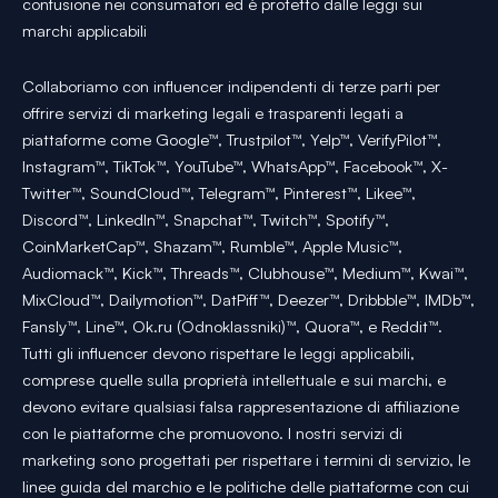
confusione nei consumatori ed è protetto dalle leggi sui
marchi applicabili
Collaboriamo con influencer indipendenti di terze parti per
offrire servizi di marketing legali e trasparenti legati a
piattaforme come Google™, Trustpilot™, Yelp™, VerifyPilot™,
Instagram™, TikTok™, YouTube™, WhatsApp™, Facebook™, X-
Twitter™, SoundCloud™, Telegram™, Pinterest™, Likee™,
Discord™, LinkedIn™, Snapchat™, Twitch™, Spotify™,
CoinMarketCap™, Shazam™, Rumble™, Apple Music™,
Audiomack™, Kick™, Threads™, Clubhouse™, Medium™, Kwai™,
MixCloud™, Dailymotion™, DatPiff™, Deezer™, Dribbble™, IMDb™,
Fansly™, Line™, Ok.ru (Odnoklassniki)™, Quora™, e Reddit™.
Tutti gli influencer devono rispettare le leggi applicabili,
comprese quelle sulla proprietà intellettuale e sui marchi, e
devono evitare qualsiasi falsa rappresentazione di affiliazione
con le piattaforme che promuovono. I nostri servizi di
marketing sono progettati per rispettare i termini di servizio, le
linee guida del marchio e le politiche delle piattaforme con cui