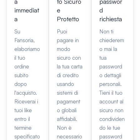
a
to Sicuro
passwor
immediat
e
d
a
Protetto
richiesta
Su
Puoi
Non ti
Fansoria,
pagare in
chiederem
elaboriamo
modo
o mai la
il tuo
sicuro con
tua
ordine
la tua carta
password
subito
di credito
o dettagli
dopo
usando
personali.
l'acquisto.
sistemi di
Tieni il tuo
Riceverai i
pagament
account al
tuoi like
o globali
sicuro non
entro il
affidabili.
condividen
termine
Non è
do le tue
specificato
necessario
password