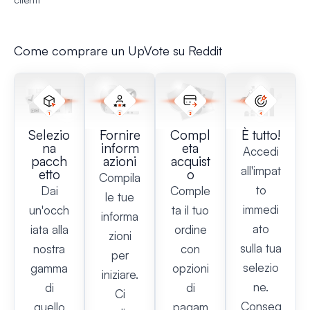
Come comprare un UpVote su Reddit
Selezio
Fornire
Compl
È tutto!
na
inform
eta
Accedi
pacch
azioni
acquist
all'impat
etto
o
Compila
to
Dai
Comple
le tue
immedi
un'occh
ta il tuo
informa
ato
iata alla
ordine
zioni
sulla tua
nostra
con
per
selezio
gamma
opzioni
iniziare.
ne.
di
di
Ci
Conseg
quello
pagam