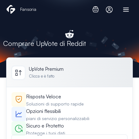
Vai
Fansoria
al
contenuto
Comprare UpVote di Reddit
UpVote Premium
Clicca e è fatto
Risposta Veloce
Soluzioni di supporto rapide
Opzioni flessibili
piani di servizio personalizzabili
Sicuro e Protetto
Protegge i tuoi dati