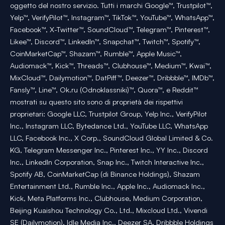
oggetto del nostro servizio. Tutti i marchi Google™, Trustpilot™,
Yelp™, VerifyPilot™, Instagram™, TikTok™, YouTube™, WhatsApp™,
Facebook™, X-Twitter™, SoundCloud™, Telegram™, Pinterest™,
Likee™, Discord™, LinkedIn™, Snapchat™, Twitch™, Spotify™,
CoinMarketCap™, Shazam™, Rumble™, Apple Music™,
Audiomack™, Kick™, Threads™, Clubhouse™, Medium™, Kwai™,
MixCloud™, Dailymotion™, DatPiff™, Deezer™, Dribbble™, IMDb™,
Fansly™, Line™, Ok.ru (Odnoklassniki)™, Quora™, e Reddit™
mostrati su questo sito sono di proprietà dei rispettivi
proprietari: Google LLC, Trustpilot Group, Yelp Inc., VerifyPilot
Inc., Instagram LLC, Bytedance Ltd., YouTube LLC, WhatsApp
LLC, Facebook Inc., X Corp., SoundCloud Global Limited & Co.
KG, Telegram Messenger Inc., Pinterest Inc., YY Inc., Discord
Inc., LinkedIn Corporation, Snap Inc., Twitch Interactive Inc.,
Spotify AB, CoinMarketCap (di Binance Holdings), Shazam
Entertainment Ltd., Rumble Inc., Apple Inc., Audiomack Inc.,
Kick, Meta Platforms Inc., Clubhouse, Medium Corporation,
Beijing Kuaishou Technology Co., Ltd., Mixcloud Ltd., Vivendi
SE (Dailymotion), Idle Media Inc., Deezer SA, Dribbble Holdings