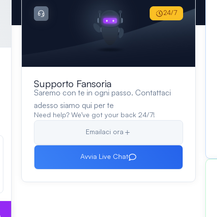
24/7
Supporto Fansoria
Saremo con te in ogni passo. Contattaci
adesso siamo qui per te
Need help? We’ve got your back 24/7!
Emailaci ora
Avvia Live Chat