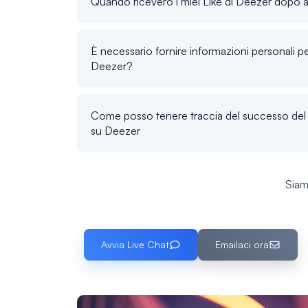
Quando riceverò i miei Like di Deezer dopo av
È necessario fornire informazioni personali p
Deezer?
Come posso tenere traccia del successo del 
su Deezer
Siamo
Avvia Live Chat
Emailaci ora