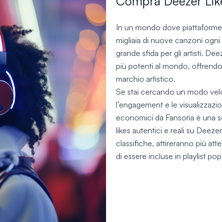
Compra Deezer Likes
In un mondo dove piattaforme
migliaia di nuove canzoni ogni 
grande sfida per gli artisti. D
più potenti al mondo, offrendo
marchio artistico.
Se stai cercando un modo velo
l’engagement e le visualizzazi
economici da Fansoria è una sc
likes autentici e reali su Deezer
classifiche, attireranno più at
di essere incluse in playlist popol