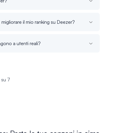
zer?
migliorare il mio ranking su Deezer?
ngono a utenti reali?
i su 7