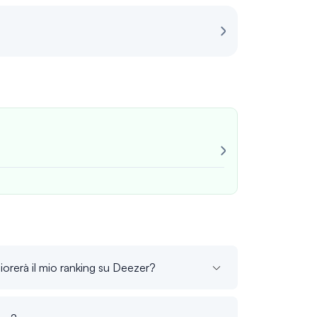
Recensione per
Molto affidabil
Sempre coerent
Giovanni M
iorerà il mio ranking su Deezer?