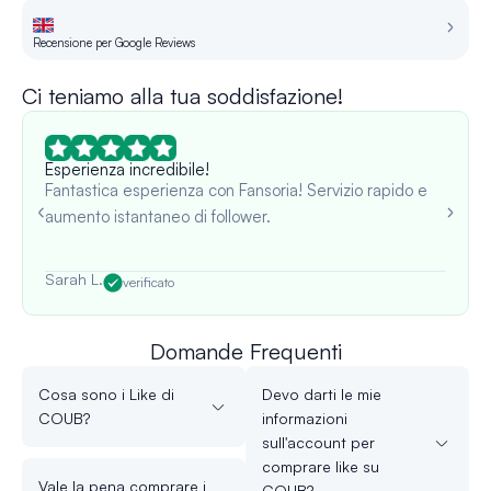
Recensione per Google Reviews
Re
Ci teniamo alla tua soddisfazione!
Esperienza incredibile!
Fantastica esperienza con Fansoria! Servizio rapido e
aumento istantaneo di follower.
Sarah L.
verificato
Domande Frequenti
Cosa sono i Like di
Devo darti le mie
COUB?
informazioni
sull'account per
comprare like su
Vale la pena comprare i
COUB?