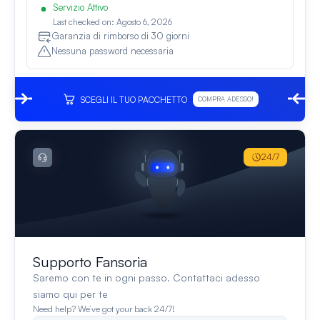
Servizio Attivo
Last checked on: Agosto 6, 2026
Garanzia di rimborso di 30 giorni
Nessuna password necessaria
SCEGLI IL TUO PACCHETTO
COMPRA ADESSO!
24/7
Supporto Fansoria
Saremo con te in ogni passo. Contattaci adesso
siamo qui per te
Need help? We’ve got your back 24/7!