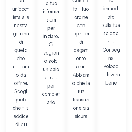
to
Dai
Comple
le tue
immedi
un'occh
ta il tuo
informa
ato
iata alla
ordine
zioni
sulla tua
nostra
con
per
selezio
gamma
opzioni
iniziare.
ne.
di
di
Ci
Conseg
quello
pagam
voglion
na
che
ento
o solo
veloce
abbiam
sicure
un paio
e lavora
o da
Abbiam
di clic
bene
offrire.
o che la
per
Scegli
tua
complet
quello
transazi
arlo
che ti si
one sia
addice
sicura
di più