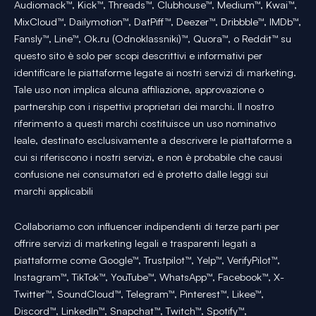
Audiomack™, Kick™, Threads™, Clubhouse™, Medium™, Kwai™,
MixCloud™, Dailymotion™, DatPiff™, Deezer™, Dribbble™, IMDb™,
Fansly™, Line™, Ok.ru (Odnoklassniki)™, Quora™, o Reddit™ su
questo sito è solo per scopi descrittivi e informativi per
identificare le piattaforme legate ai nostri servizi di marketing.
Tale uso non implica alcuna affiliazione, approvazione o
partnership con i rispettivi proprietari dei marchi. Il nostro
riferimento a questi marchi costituisce un uso nominativo
leale, destinato esclusivamente a descrivere le piattaforme a
cui si riferiscono i nostri servizi, e non è probabile che causi
confusione nei consumatori ed è protetto dalle leggi sui
marchi applicabili
Collaboriamo con influencer indipendenti di terze parti per
offrire servizi di marketing legali e trasparenti legati a
piattaforme come Google™, Trustpilot™, Yelp™, VerifyPilot™,
Instagram™, TikTok™, YouTube™, WhatsApp™, Facebook™, X-
Twitter™, SoundCloud™, Telegram™, Pinterest™, Likee™,
Discord™, LinkedIn™, Snapchat™, Twitch™, Spotify™,