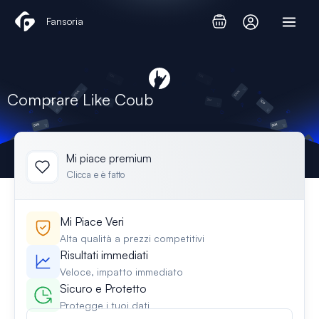
Vai
Fansoria
al
contenuto
Comprare Like Coub
Mi piace premium
Clicca e è fatto
Mi Piace Veri
Alta qualità a prezzi competitivi
Risultati immediati
Veloce, impatto immediato
Sicuro e Protetto
Protegge i tuoi dati