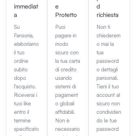
immediat
e
d
a
Protetto
richiesta
Su
Puoi
Non ti
Fansoria,
pagare in
chiederem
elaboriamo
modo
o mai la
il tuo
sicuro con
tua
ordine
la tua carta
password
subito
di credito
o dettagli
dopo
usando
personali.
l'acquisto.
sistemi di
Tieni il tuo
Riceverai i
pagament
account al
tuoi like
o globali
sicuro non
entro il
affidabili.
condividen
termine
Non è
do le tue
specificato
necessario
password