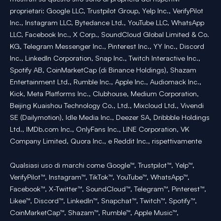
proprietari: Google LLC, Trustpilot Group, Yelp Inc., VerifyPilot
Inc., Instagram LLC, Bytedance Ltd., YouTube LLC, WhatsApp
LLC, Facebook Inc., X Corp., SoundCloud Global Limited & Co.
KG, Telegram Messenger Inc., Pinterest Inc., YY Inc., Discord
Inc., LinkedIn Corporation, Snap Inc., Twitch Interactive Inc.,
Spotify AB, CoinMarketCap (di Binance Holdings), Shazam
Entertainment Ltd., Rumble Inc., Apple Inc., Audiomack Inc.,
Kick, Meta Platforms Inc., Clubhouse, Medium Corporation,
Beijing Kuaishou Technology Co., Ltd., Mixcloud Ltd., Vivendi
SE (Dailymotion), Idle Media Inc., Deezer SA, Dribbble Holdings
Ltd., IMDb.com Inc., OnlyFans Inc., LINE Corporation, VK
Company Limited, Quora Inc., e Reddit Inc., rispettivamente
Qualsiasi uso di marchi come Google™, Trustpilot™, Yelp™,
VerifyPilot™, Instagram™, TikTok™, YouTube™, WhatsApp™,
Facebook™, X-Twitter™, SoundCloud™, Telegram™, Pinterest™,
Likee™, Discord™, LinkedIn™, Snapchat™, Twitch™, Spotify™,
CoinMarketCap™, Shazam™, Rumble™, Apple Music™,