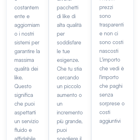
prezzi
costantem
pacchetti
sono
ente e
di like di
trasparenti
aggiorniam
alta qualità
e non ci
o i nostri
per
sono costi
sistemi per
soddisfare
nascosti
garantire la
le tue
L'importo
massima
esigenze.
che vedi è
qualità dei
Che tu stia
l'importo
like.
cercando
che paghi
Questo
un piccolo
senza
significa
aumento o
sorprese o
che puoi
un
costi
aspettarti
incremento
aggiuntivi
un servizio
più grande,
fluido e
puoi
affidabile
scegliere il