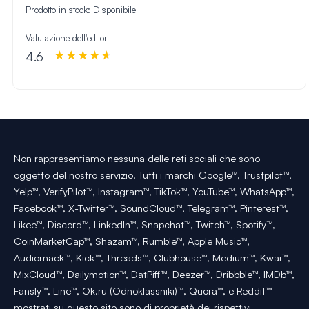
Prodotto in stock:
Disponibile
Valutazione dell'editor
4.6
Non rappresentiamo nessuna delle reti sociali che sono
oggetto del nostro servizio. Tutti i marchi Google™, Trustpilot™,
Yelp™, VerifyPilot™, Instagram™, TikTok™, YouTube™, WhatsApp™,
Facebook™, X-Twitter™, SoundCloud™, Telegram™, Pinterest™,
Likee™, Discord™, LinkedIn™, Snapchat™, Twitch™, Spotify™,
CoinMarketCap™, Shazam™, Rumble™, Apple Music™,
Audiomack™, Kick™, Threads™, Clubhouse™, Medium™, Kwai™,
MixCloud™, Dailymotion™, DatPiff™, Deezer™, Dribbble™, IMDb™,
Fansly™, Line™, Ok.ru (Odnoklassniki)™, Quora™, e Reddit™
mostrati su questo sito sono di proprietà dei rispettivi