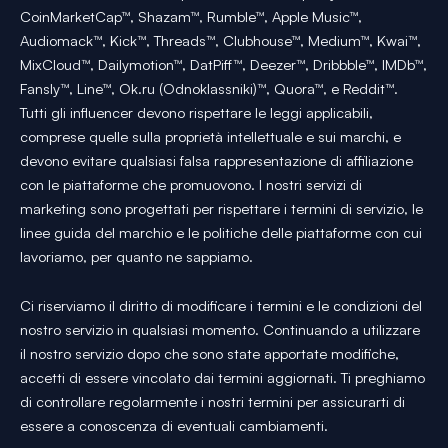
CoinMarketCap™, Shazam™, Rumble™, Apple Music™,
Audiomack™, Kick™, Threads™, Clubhouse™, Medium™, Kwai™,
MixCloud™, Dailymotion™, DatPiff™, Deezer™, Dribbble™, IMDb™,
Fansly™, Line™, Ok.ru (Odnoklassniki)™, Quora™, e Reddit™.
Tutti gli influencer devono rispettare le leggi applicabili,
comprese quelle sulla proprietà intellettuale e sui marchi, e
devono evitare qualsiasi falsa rappresentazione di affiliazione
con le piattaforme che promuovono. I nostri servizi di
marketing sono progettati per rispettare i termini di servizio, le
linee guida del marchio e le politiche delle piattaforme con cui
lavoriamo, per quanto ne sappiamo.
Ci riserviamo il diritto di modificare i termini e le condizioni del
nostro servizio in qualsiasi momento. Continuando a utilizzare
il nostro servizio dopo che sono state apportate modifiche,
accetti di essere vincolato dai termini aggiornati. Ti preghiamo
di controllare regolarmente i nostri termini per assicurarti di
essere a conoscenza di eventuali cambiamenti.