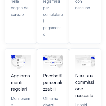
nella
registrarsi
con
pagina del
per
nessuno
servizio
completare
il
pagament
o
Nessuna
Aggiorna
Pacchetti
commissi
menti
personali
one
regolari
zzabili
nascosta
Monitoraim
Offriamo
I nostri
o
diversi