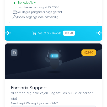
Tjeneste Aktiv
Last checked on: august 10, 2026
30 dages pengene tilbage garanti
Ingen adgangskode nødvendig
VÆLG DIN PAKKE
KØB NU!
24/7
Fansoria Support
Vi er med dig hele vejen. Tag fat i os nu - vi er her for
dig!
Need help? We’ve got your back 24/7!