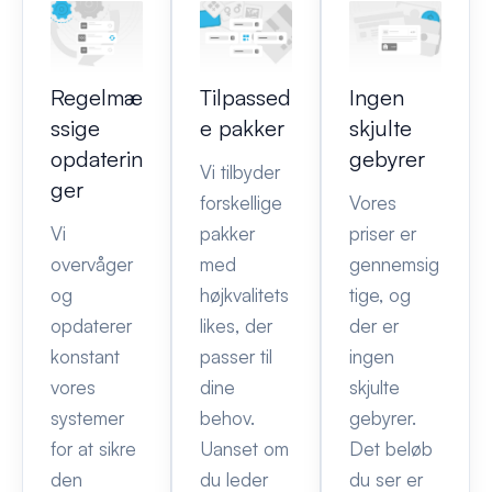
Regelmæ
Tilpassed
Ingen
ssige
e pakker
skjulte
opdaterin
gebyrer
Vi tilbyder
ger
forskellige
Vores
Vi
pakker
priser er
overvåger
med
gennemsig
og
højkvalitets
tige, og
opdaterer
likes, der
der er
konstant
passer til
ingen
vores
dine
skjulte
systemer
behov.
gebyrer.
for at sikre
Uanset om
Det beløb
den
du leder
du ser er