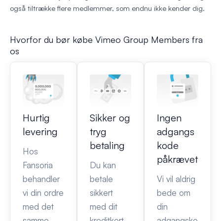
også tiltrække flere medlemmer, som endnu ikke kender dig.
Hvorfor du bør købe Vimeo Group Members fra
os
Hurtig
Sikker og
Ingen
levering
tryg
adgangs
betaling
kode
Hos
påkrævet
Fansoria
Du kan
behandler
betale
Vi vil aldrig
vi din ordre
sikkert
bede om
med det
med dit
din
samme
kreditkort
adgangsko