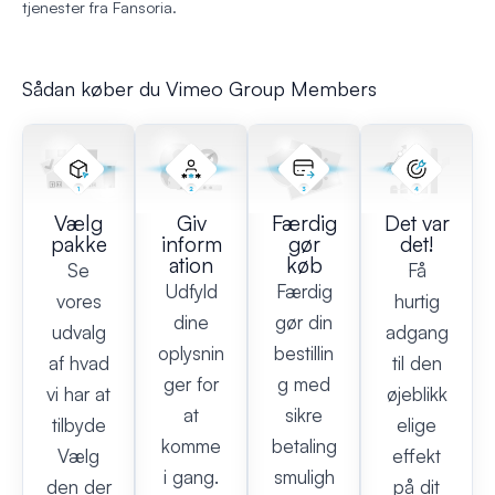
tjenester fra Fansoria.
Sådan køber du Vimeo Group Members
Vælg
Giv
Færdig
Det var
pakke
inform
gør
det!
ation
køb
Se
Få
Udfyld
Færdig
vores
hurtig
dine
gør din
udvalg
adgang
oplysnin
bestillin
af hvad
til den
ger for
g med
vi har at
øjeblikk
at
sikre
tilbyde
elige
komme
betaling
Vælg
effekt
i gang.
smuligh
den der
på dit