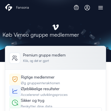
Gå
Fansoria
til
indholdet
Køb Vimeo gruppe medlemmer
Premium gruppe medlem
Klik, og det er gjort
Rigtige medlemmer
Øg gruppeinteraktionen
Øjeblikkelige resultater
Accelereret udviklingsproces
Sikker og tryg
Beskytter dine data