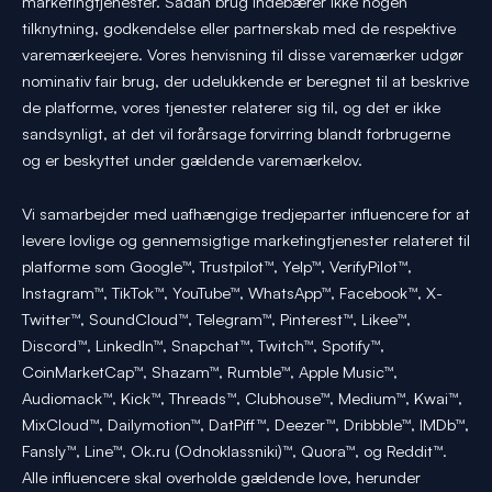
marketingtjenester. Sådan brug indebærer ikke nogen
tilknytning, godkendelse eller partnerskab med de respektive
varemærkeejere. Vores henvisning til disse varemærker udgør
nominativ fair brug, der udelukkende er beregnet til at beskrive
de platforme, vores tjenester relaterer sig til, og det er ikke
sandsynligt, at det vil forårsage forvirring blandt forbrugerne
og er beskyttet under gældende varemærkelov.
Vi samarbejder med uafhængige tredjeparter influencere for at
levere lovlige og gennemsigtige marketingtjenester relateret til
platforme som Google™, Trustpilot™, Yelp™, VerifyPilot™,
Instagram™, TikTok™, YouTube™, WhatsApp™, Facebook™, X-
Twitter™, SoundCloud™, Telegram™, Pinterest™, Likee™,
Discord™, LinkedIn™, Snapchat™, Twitch™, Spotify™,
CoinMarketCap™, Shazam™, Rumble™, Apple Music™,
Audiomack™, Kick™, Threads™, Clubhouse™, Medium™, Kwai™,
MixCloud™, Dailymotion™, DatPiff™, Deezer™, Dribbble™, IMDb™,
Fansly™, Line™, Ok.ru (Odnoklassniki)™, Quora™, og Reddit™.
Alle influencere skal overholde gældende love, herunder