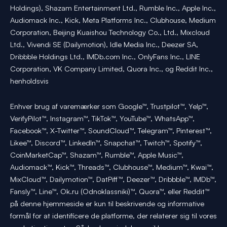
Holdings), Shazam Entertainment Ltd., Rumble Inc., Apple Inc.,
Audiomack Inc., Kick, Meta Platforms Inc., Clubhouse, Medium
Corporation, Beijing Kuaishou Technology Co., Ltd., Mixcloud
Ltd., Vivendi SE (Dailymotion), Idle Media Inc., Deezer SA,
Dribbble Holdings Ltd., IMDb.com Inc., OnlyFans Inc., LINE
Corporation, VK Company Limited, Quora Inc., og Reddit Inc.,
henholdsvis
Enhver brug af varemærker som Google™, Trustpilot™, Yelp™,
VerifyPilot™, Instagram™, TikTok™, YouTube™, WhatsApp™,
Facebook™, X-Twitter™, SoundCloud™, Telegram™, Pinterest™,
Likee™, Discord™, LinkedIn™, Snapchat™, Twitch™, Spotify™,
CoinMarketCap™, Shazam™, Rumble™, Apple Music™,
Audiomack™, Kick™, Threads™, Clubhouse™, Medium™, Kwai™,
MixCloud™, Dailymotion™, DatPiff™, Deezer™, Dribbble™, IMDb™,
Fansly™, Line™, Ok.ru (Odnoklassniki)™, Quora™, eller Reddit™
på denne hjemmeside er kun til beskrivende og informative
formål for at identificere de platforme, der relaterer sig til vores