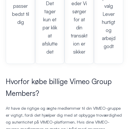
Det
eder Vi
passer
valg
tager
sørger
bedst til
Lever
kun et
for at
dig
hurtigt
par klik
din
og
at
transakt
arbejd
afslutte
ion er
godt
det
sikker
Hvorfor købe billige Vimeo Group
Members?
At have de rigtige og ægte medlemmer til din VIMEO-gruppe
er vigtigt, fordi det hjælper dig med at opbygge troværdighed
og autenticitet på VIMEO-platformen. Hvis dine VIMEO-
gruppe‑medlemmer er ægte og i tråd med gruppens