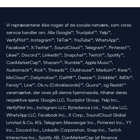
Vi repræsenterer ikke nogen af de sociale netværk, som vores
service handler om. Alle Google™, Trustpilot™, Yelp™,
VerifyPilot™, Instagram™, TikTok™, YouTube™, WhatsApp™,
Facebook™, X-Twitter™, SoundCloud™, Telegram™, Pinterest™,
Likee™, Discord™, LinkedIn™, Snapchat™, Twitch™, Spotify™,
CoinMarketCap™, Shazam™, Rumble™, Apple Music™,
Audiomack™, Kick™, Threads™, Clubhouse™, Medium™, Kwai™,
MixCloud™, Dailymotion™, DatPiff™, Deezer™, Dribbble™, IMDb™,
Fansly™, Line™, Ok.ru (Odnoklassniki)™, Quora™, og Reddit™
varemærker, der vises på denne hjemmeside, tilhører deres
respektive ejere: Google LLC, Trustpilot Group, Yelp Inc.,
VerifyPilot Inc., Instagram LLC, Bytedance Ltd., YouTube LLC,
WhatsApp LLC, Facebook Inc., X Corp., SoundCloud Global
Limited & Co. KG, Telegram Messenger Inc., Pinterest Inc., YY
Inc., Discord Inc., LinkedIn Corporation, Snap Inc., Twitch
Interactive Inc., Spotify AB, CoinMarketCap (af Binance