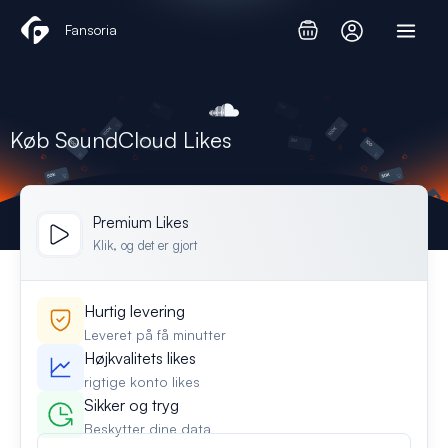
Gå
Fansoria
til
indholdet
Køb SoundCloud Likes
Premium Likes
Klik, og det er gjort
Hurtig levering
Leveret på få minutter
Højkvalitets likes
rigtige konto likes
Sikker og tryg
Beskytter dine data