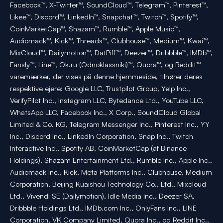
Facebook™, X-Twitter™, SoundCloud™, Telegram™, Pinterest™,
Likee™, Discord™, LinkedIn™, Snapchat™, Twitch™, Spotify™,
CoinMarketCap™, Shazam™, Rumble™, Apple Music™,
Audiomack™, Kick™, Threads™, Clubhouse™, Medium™, Kwai™,
MixCloud™, Dailymotion™, DatPiff™, Deezer™, Dribbble™, IMDb™,
Fansly™, Line™, Ok.ru (Odnoklassniki)™, Quora™, og Reddit™
varemærker, der vises på denne hjemmeside, tilhører deres
respektive ejere: Google LLC, Trustpilot Group, Yelp Inc.,
VerifyPilot Inc., Instagram LLC, Bytedance Ltd., YouTube LLC,
WhatsApp LLC, Facebook Inc., X Corp., SoundCloud Global
Limited & Co. KG, Telegram Messenger Inc., Pinterest Inc., YY
Inc., Discord Inc., LinkedIn Corporation, Snap Inc., Twitch
Interactive Inc., Spotify AB, CoinMarketCap (af Binance
Holdings), Shazam Entertainment Ltd., Rumble Inc., Apple Inc.,
Audiomack Inc., Kick, Meta Platforms Inc., Clubhouse, Medium
Corporation, Beijing Kuaishou Technology Co., Ltd., Mixcloud
Ltd., Vivendi SE (Dailymotion), Idle Media Inc., Deezer SA,
Dribbble Holdings Ltd., IMDb.com Inc., OnlyFans Inc., LINE
Corporation, VK Company Limited, Quora Inc., og Reddit Inc.,