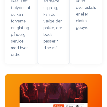
uden
likes. Det
en større
overraskels
betyder, at
stigning,
er eller
du kan
kan du
ekstra
forvente
vælge den
gebyrer
en glat og
pakke, der
pålidelig
bedst
service
passer til
med hver
dine mål
ordre