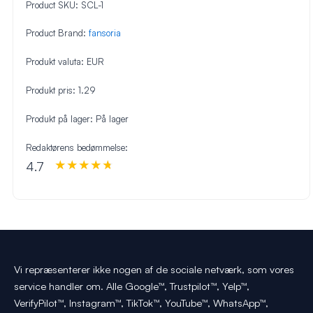
Product SKU:
SCL-1
Product Brand:
fansoria
Produkt valuta:
EUR
Produkt pris:
1.29
Produkt på lager:
På lager
Redaktørens bedømmelse:
4.7
Vi repræsenterer ikke nogen af de sociale netværk, som vores
service handler om. Alle Google™, Trustpilot™, Yelp™,
VerifyPilot™, Instagram™, TikTok™, YouTube™, WhatsApp™,