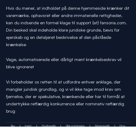
Hvis du mener, at indholdet på denne hjemmeside krænker dit
varemærke, ophavsret eller andre immaterielle rettigheder,
kan du indsende en formel klage til support {at} fansoria.com.
Din besked skal indeholde klare juridiske grunde, bevis for
ejerskab og en detaljeret beskrivelse af den påståede
krænkelse
Vage, automatiserede eller dårligt ment krænkelseskrav vil
blive ignoreret
Vi forbeholder os retten til at udfordre enhver anklage, der
mangler juridisk grundlag, og vi vil ikke tage imod krav om
fjernelse, der er spekulative, krænkende eller har til formål at
undertrykke retfærdig konkurrence eller nominativ retfærdig
brug
Blog
Imprint
Privatlivspolitik
Vilkår og betingelser
Refusionspolitik
Firma
Y
I
T
X
P
T
Kontakt os
o
n
i
-
i
h