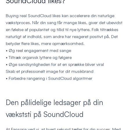
SoundCloud likes?
Buying real SoundCloud likes kan accelerere din naturlige
vækstproces. Når din sang får mange likes, giver det ubevidst
en følelse af popularitet og tillid til nye lyttere. Folk tiltrækkes
naturligt af indhold, som andre har reageret positivt på. Det
betyder flere likes, mere opmærksomhed.
• Øg reel engagement med sange
• Tiltræk organisk lyttere og følgere
• Øge sandsynligheden for at en sprække bliver viral
Skab et professionelt image for dit musikbrand
• Forbedre rangering i SoundCloud algoritmer
Den pålidelige ledsager på din
vækststi på SoundCloud
At Fansoria ved vi, at hvert sekund tæller for din succes. Med