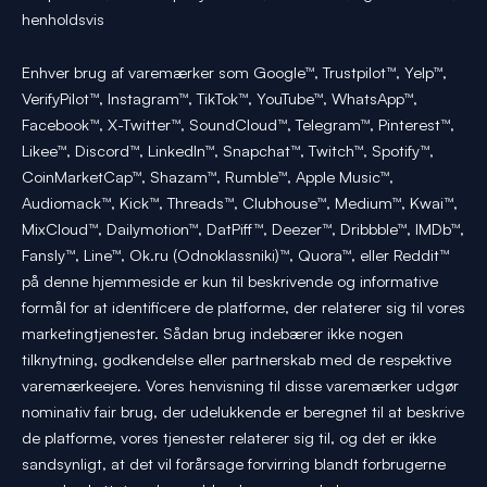
henholdsvis
Enhver brug af varemærker som Google™, Trustpilot™, Yelp™,
VerifyPilot™, Instagram™, TikTok™, YouTube™, WhatsApp™,
Facebook™, X-Twitter™, SoundCloud™, Telegram™, Pinterest™,
Likee™, Discord™, LinkedIn™, Snapchat™, Twitch™, Spotify™,
CoinMarketCap™, Shazam™, Rumble™, Apple Music™,
Audiomack™, Kick™, Threads™, Clubhouse™, Medium™, Kwai™,
MixCloud™, Dailymotion™, DatPiff™, Deezer™, Dribbble™, IMDb™,
Fansly™, Line™, Ok.ru (Odnoklassniki)™, Quora™, eller Reddit™
på denne hjemmeside er kun til beskrivende og informative
formål for at identificere de platforme, der relaterer sig til vores
marketingtjenester. Sådan brug indebærer ikke nogen
tilknytning, godkendelse eller partnerskab med de respektive
varemærkeejere. Vores henvisning til disse varemærker udgør
nominativ fair brug, der udelukkende er beregnet til at beskrive
de platforme, vores tjenester relaterer sig til, og det er ikke
sandsynligt, at det vil forårsage forvirring blandt forbrugerne