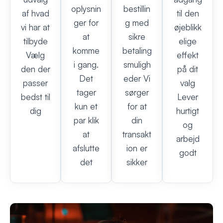
oplysnin
bestillin
af hvad
til den
ger for
g med
vi har at
øjeblikk
at
sikre
tilbyde
elige
komme
betaling
Vælg
effekt
i gang.
smuligh
den der
på dit
Det
eder Vi
passer
valg
tager
sørger
bedst til
Lever
kun et
for at
dig
hurtigt
par klik
din
og
at
transakt
arbejd
afslutte
ion er
godt
det
sikker