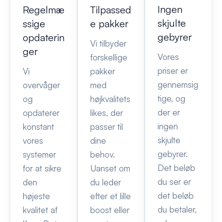
Ingen
Regelmæ
Tilpassed
skjulte
ssige
e pakker
gebyrer
opdaterin
Vi tilbyder
ger
Vores
forskellige
priser er
Vi
pakker
gennemsig
overvåger
med
tige, og
og
højkvalitets
der er
opdaterer
likes, der
ingen
konstant
passer til
skjulte
vores
dine
gebyrer.
systemer
behov.
Det beløb
for at sikre
Uanset om
du ser er
den
du leder
det beløb
højeste
efter et lille
du betaler,
kvalitet af
boost eller