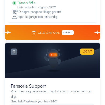
Tjeneste Aktiv
Last checked on: august 7, 2026
30 dages pengene tilbage garanti
Ingen adgangskode nødvendig
VÆLG DIN PAKKE
KØB NU!
24/7
Fansoria Support
Vi er med dig hele vejen. Tag fat i os nu - vi er her for
dig!
Need help? We’ve got your back 24/7!