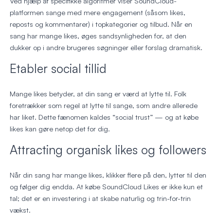
Ved hjælp af specifikke algoritmer viser SoundCloud-
platformen sange med mere engagement (såsom likes,
reposts og kommentarer) i topkategorier og tilbud. Når en
sang har mange likes, øges sandsynligheden for, at den
dukker op i andre brugeres søgninger eller forslag dramatisk.
Etabler social tillid
Mange likes betyder, at din sang er værd at lytte til. Folk
foretrækker som regel at lytte til sange, som andre allerede
har liket. Dette fænomen kaldes “social trust” — og at købe
likes kan gøre netop det for dig.
Attracting organisk likes og followers
Når din sang har mange likes, klikker flere på den, lytter til den
og følger dig endda. At købe SoundCloud Likes er ikke kun et
tal; det er en investering i at skabe naturlig og trin-for-trin
vækst.