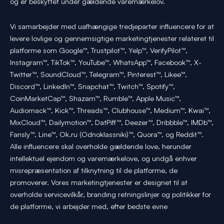
og er beskyttet under gældende varemærkelov.
Vi samarbejder med uafhængige tredjeparter influencere for at
levere lovlige og gennemsigtige marketingtjenester relateret til
platforme som Google™, Trustpilot™, Yelp™, VerifyPilot™,
Instagram™, TikTok™, YouTube™, WhatsApp™, Facebook™, X-
Twitter™, SoundCloud™, Telegram™, Pinterest™, Likee™,
Discord™, LinkedIn™, Snapchat™, Twitch™, Spotify™,
CoinMarketCap™, Shazam™, Rumble™, Apple Music™,
Audiomack™, Kick™, Threads™, Clubhouse™, Medium™, Kwai™,
MixCloud™, Dailymotion™, DatPiff™, Deezer™, Dribbble™, IMDb™,
Fansly™, Line™, Ok.ru (Odnoklassniki)™, Quora™, og Reddit™.
Alle influencere skal overholde gældende love, herunder
intellektuel ejendom og varemærkelove, og undgå enhver
misrepræsentation af tilknytning til de platforme, de
promoverer. Vores marketingtjenester er designet til at
overholde servicevilkår, branding retningslinjer og politikker for
de platforme, vi arbejder med, efter bedste evne